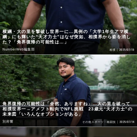
横綱・大の里を撃破し世界一に…異例の「大学1年生アマ横
綱」にも輝いた“天才力士”はなぜ突如、相撲界から姿を消し
た？「角界復帰の可能性は…」
NumberWeb編集部
2025/07/19
相撲
角界復帰の可能性は「全然、ありますね」…大の里を破って
相撲世界一→アメフト転向でNFL挑戦 23歳元“天才力士”の
未来図「いろんなオプションがある」
別府響
2025/07/14
その他スポーツ・格闘技