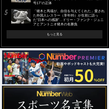
号17”の正体
「猪木と馬場が、自信を与えてくれた」愛され
た外国人レスラー（享年85）が生前に語っ
た“日本への感謝”…ドリー・ファンク・ジュニ
アとアントニオ猪木の名勝負
もっと見る