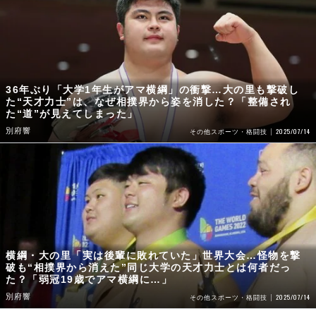
36年ぶり「大学1年生がアマ横綱」の衝撃…大の里も撃破し
た“天才力士”は、なぜ相撲界から姿を消した？「整備され
た“道”が見えてしまった」
別府響
2025/07/14
その他スポーツ・格闘技
横綱・大の里「実は後輩に敗れていた」世界大会…怪物を撃
破も“相撲界から消えた”同じ大学の天才力士とは何者だっ
た？「弱冠19歳でアマ横綱に…」
別府響
2025/07/14
その他スポーツ・格闘技