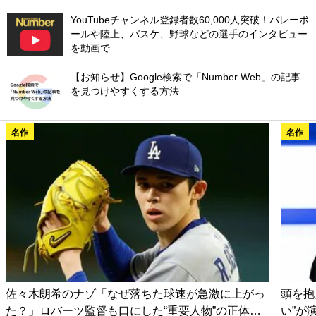
YouTubeチャンネル登録者数60,000人突破！バレーボ
ールや陸上、バスケ、野球などの選手のインタビュー
を動画で
【お知らせ】Google検索で「Number Web」の記事
を見つけやすくする方法
名作
名作
佐々木朗希のナゾ「なぜ落ちた球速が急激に上がっ
頭を抱
た？」ロバーツ監督も口にした“重要人物”の正体…
い”が