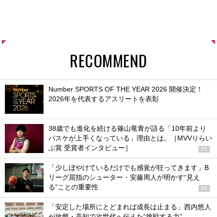
RECOMMEND
Number SPORTS OF THE YEAR 2026 開催決定！
2026年を代表するアスリートを表彰
38歳でも進化を続ける篠山竜青が語る「10年前より
バスケが上手くなっている」理由とは。［MVVりらい
ぶ賞 受賞者インタビュー］
PR
「少しぼやけているだけでも感覚が狂ってきます」B
リーグ屈指のシューター・安藤周人が明かす“見え
る”ことの重要性
PR
「安定した場所にとどまれば成長は止まる」西内悠人
が故郷・高知で次世代へ伝えた“挑戦する力”