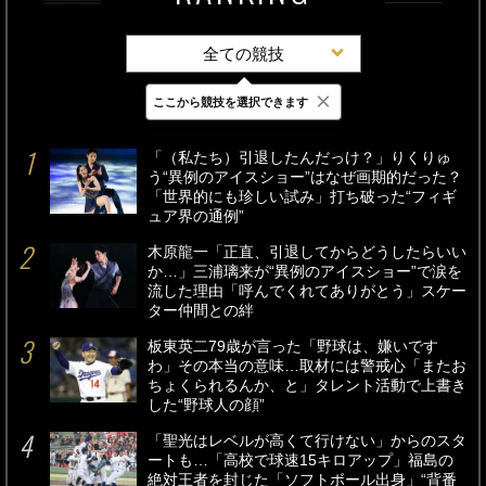
全ての競技
×
ここから競技を選択できます
最新
24時間
週間
「（私たち）引退したんだっけ？」りくりゅ
う“異例のアイスショー”はなぜ画期的だった？
「世界的にも珍しい試み」打ち破った“フィギ
ュア界の通例”
木原龍一「正直、引退してからどうしたらいい
か…」三浦璃来が“異例のアイスショー”で涙を
流した理由「呼んでくれてありがとう」スケー
ター仲間との絆
板東英二79歳が言った「野球は、嫌いです
わ」その本当の意味…取材には警戒心「またお
ちょくられるんか、と」タレント活動で上書き
した“野球人の顔”
「聖光はレベルが高くて行けない」からのスタ
ートも…「高校で球速15キロアップ」福島の
絶対王者を封じた「ソフトボール出身」“背番