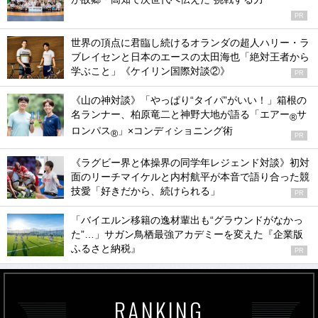
PR
世界の頂点に君臨し続けるオランダの超人ハリー・ラ
ブレイセンと日本のエースの太田海也「絶対王者から
学ぶこと」《ケイリン国際対談②》
PR
《山の神対談》「やっぱり“タイパ”がいい！」箱根の
名ランナー、柏原竜二と神野大地が語る「エアー
サ
®
ロンパス
」×コンディショニング術
®
PR
《ラグビー界と体操界の同学年レジェンド対談》初対
面のリーチマイケルと内村航平が本音で語り合った競
技愛「好きだから、続けられる」
PR
「バイエルン移籍の逸材輩出も“グラウンドがなかっ
た”…」サガン鳥栖最強アカデミーを変えた『企業版
ふるさと納税』
PR
RANKING