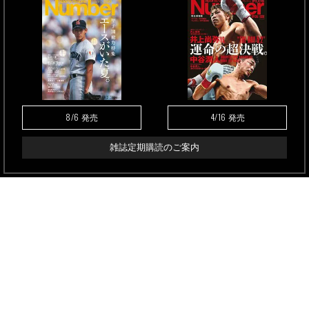
8/6
4/16
発売
発売
雑誌定期購読のご案内