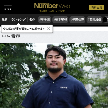
有料会員
毎日6時・11時・17時更新
最新
ランキング
名作
#甲子園
#張本智和
#平野佳寿
#前田悠伍
#
〉
×
今人気の記事が競技ごとに探せます
中村泰輝
関連記事
中村泰輝