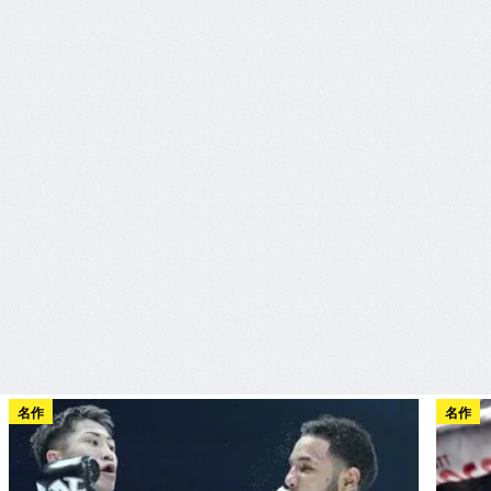
名作
名作