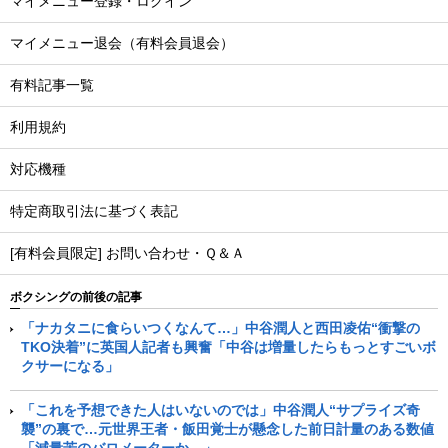
マイメニュー登録・ログイン
マイメニュー退会（有料会員退会）
有料記事一覧
利用規約
対応機種
特定商取引法に基づく表記
[有料会員限定] お問い合わせ・Ｑ＆Ａ
ボクシングの前後の記事
「ナカタニに食らいつくなんて…」中谷潤人と西田凌佑“衝撃の
TKO決着”に英国人記者も興奮「中谷は増量したらもっとすごいボ
クサーになる」
「これを予想できた人はいないのでは」中谷潤人“サプライズ奇
襲”の裏で…元世界王者・飯田覚士が懸念した前日計量のある数値
「減量苦のバロメーターか…」