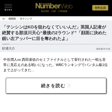
有料会員
毎日6時・11時・17時更新
格闘技
ボクシング
「テンシンはKOを狙わなくていいんだ」英国人記者が
絶賛する那須川天心“最後の2ラウンド”「顔面に決めた
鋭い左アッパーに目を奪われたよ」
杉浦大介
2025/06/10 11:06
中谷潤人vs.西田凌佑のセミファイナルとして挙行された一戦も非
常に見応えのある戦いになった。WBCランキングでバンタム級1位
まで上がってきた...
続きを読む