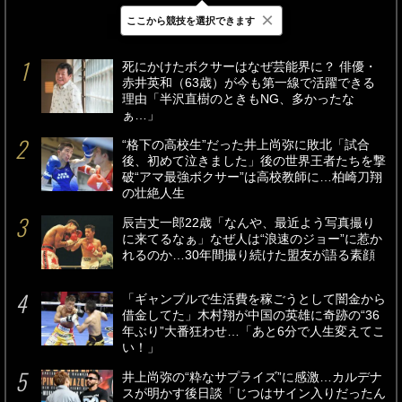
×
ここから競技を選択できます
最新
24時間
週間
死にかけたボクサーはなぜ芸能界に？ 俳優・
赤井英和（63歳）が今も第一線で活躍できる
理由「半沢直樹のときもNG、多かったな
ぁ…」
“格下の高校生”だった井上尚弥に敗北「試合
後、初めて泣きました」後の世界王者たちを撃
破“アマ最強ボクサー”は高校教師に…柏崎刀翔
の壮絶人生
辰吉丈一郎22歳「なんや、最近よう写真撮り
に来てるなぁ」なぜ人は“浪速のジョー”に惹か
れるのか…30年間撮り続けた盟友が語る素顔
「ギャンブルで生活費を稼ごうとして闇金から
借金してた」木村翔が中国の英雄に奇跡の“36
年ぶり”大番狂わせ…「あと6分で人生変えてこ
い！」
井上尚弥の“粋なサプライズ”に感激…カルデナ
スが明かす後日談「じつはサイン入りだったん