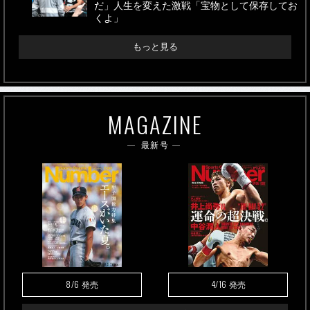
だ」人生を変えた激戦「宝物として保存してお
くよ」
もっと見る
MAGAZINE
最新号
8/6
4/16
発売
発売