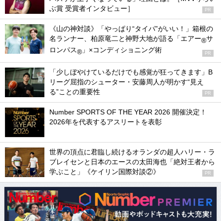
ぶ賞 受賞者インタビュー］
PR
《山の神対談》「やっぱり“タイパ”がいい！」箱根の
名ランナー、柏原竜二と神野大地が語る「エアー
サ
®
ロンパス
」×コンディショニング術
®
PR
「少しぼやけているだけでも感覚が狂ってきます」B
リーグ屈指のシューター・安藤周人が明かす“見え
る”ことの重要性
PR
Number SPORTS OF THE YEAR 2026 開催決定！
2026年を代表するアスリートを表彰
世界の頂点に君臨し続けるオランダの超人ハリー・ラ
ブレイセンと日本のエースの太田海也「絶対王者から
学ぶこと」《ケイリン国際対談②》
PR