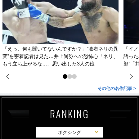
「えっ、何も聞いてないんですか？」“敗者ネリの異
「イノ
変”を密着記者は見た…井上尚弥への恐怖心「ネリ、
語った
もう立ち上がるな…」思い出した3人の娘
顔”「
その他の名作記事 >
RANKING
ボクシング