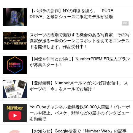
【バボラの新作】NYの輝きを纏う。「PURE
DRIVE」と最新シューズに限定モデルが登場
PR
スポーツの現場で撮影する機会のある写真家、その写
真家が撮る一瞬のシーンにスポットをあてるコンテス
トを開催します。作品受付中！
【同僚や仲間とお得に】NumberPREMIER法人プラン
が募集スタート！
【登録無料】Numberメールマガジン好評配信中。ス
ポーツの「今」をメールでお届け！
YouTubeチャンネル登録者数60,000人突破！バレーボ
ールや陸上、バスケ、野球などの選手のインタビュー
を動画で
【お知らせ】Google検索で「Number Web」の記事