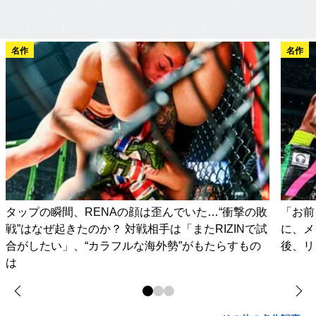
名作
名作
タップの瞬間、RENAの顔は歪んでいた…“衝撃の敗
「お前
戦”はなぜ起きたのか？ 対戦相手は「またRIZINで試
に、メ
合がしたい」、“カラフルな海外勢”がもたらすもの
後、リ
は