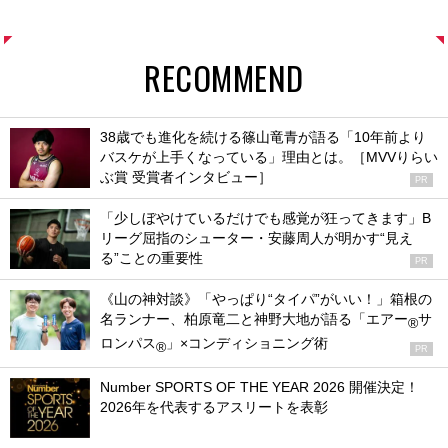
RECOMMEND
38歳でも進化を続ける篠山竜青が語る「10年前より
バスケが上手くなっている」理由とは。［MVVりらい
ぶ賞 受賞者インタビュー］
PR
「少しぼやけているだけでも感覚が狂ってきます」B
リーグ屈指のシューター・安藤周人が明かす“見え
る”ことの重要性
PR
《山の神対談》「やっぱり“タイパ”がいい！」箱根の
名ランナー、柏原竜二と神野大地が語る「エアー
サ
®
ロンパス
」×コンディショニング術
®
PR
Number SPORTS OF THE YEAR 2026 開催決定！
2026年を代表するアスリートを表彰