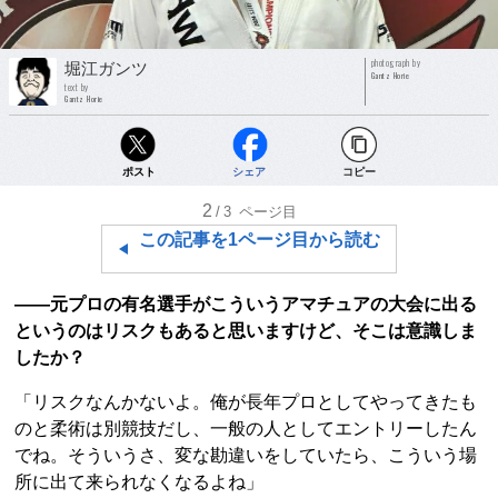
photograph by
堀江ガンツ
Gantz Horie
text by
Gantz Horie
ポスト
シェア
コピー
2
/3
ページ目
この記事を1ページ目から読む
――元プロの有名選手がこういうアマチュアの大会に出る
というのはリスクもあると思いますけど、そこは意識しま
したか？
「リスクなんかないよ。俺が長年プロとしてやってきたも
のと柔術は別競技だし、一般の人としてエントリーしたん
でね。そういうさ、変な勘違いをしていたら、こういう場
所に出て来られなくなるよね」