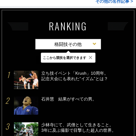
その他の名作記事 >
RANKING
格闘技その他
×
ここから競技を選択できます
最新
24時間
週間
立ち技イベント「Krush」10周年。
記念大会にも表れた“イズム”とは？
石井慧 結果がすべての男。
少林寺にて、武僧として生きること。
3年に及ぶ撮影で目撃した超人の世界。