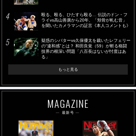
殴る、殴る、ひたすら殴る… 伝説のドン・フ
ライvs高山善廣から20年、「頬骨が軋む音」
を聞いたカメラマンの証言《本人コメントも》
疑惑のシバターvs久保優太を裁いたレフェリー
の“違和感”とは？ 和田良覚（59）が斬る格闘
技界の根深い問題「八百長はないが忖度はあ
る」
もっと見る
MAGAZINE
最新号