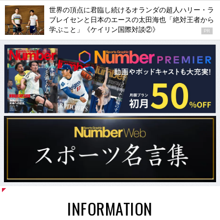
世界の頂点に君臨し続けるオランダの超人ハリー・ラ
ブレイセンと日本のエースの太田海也「絶対王者から
学ぶこと」《ケイリン国際対談②》
PR
INFORMATION