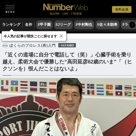
有料会員
毎日6時・11時・17時更新
ランキング
名作
#甲子園
#Jリーグ
#中村剛也
#佐々木朗希
#ラグ
〉
×
今人気の記事が競技ごとに探せます
格闘技
その他
ぼくらのプロレス(再)入門
BACK NUMBER
「近くの道場に自分で電話して（笑）」心臓手術を乗り
越え、柔術大会で優勝した“高田延彦62歳のいま”「（ヒ
クソンを）恨んだことはないよ」