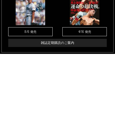
8/6
4/16
発売
発売
雑誌定期購読のご案内