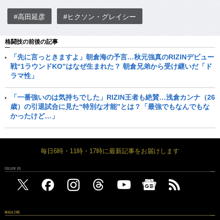
#高田延彦
#ヒクソン・グレイシー
格闘技の前後の記事
「先に言っときますよ」朝倉海の予言…秋元強真のRIZINデビュー
戦“1ラウンドKO”はなぜ生まれた？ 朝倉兄弟から受け継いだ「ド
ラマ性」
「一番強いのは気持ちでした」RIZIN王者も絶賛…浅倉カンナ（26
歳）の引退試合に見た“特別な才能”とは？「最強でもなんでもな
かったけど…」
毎日6時・11時・17時に最新記事をお届けします
FOLLOW US
MAGAZINE