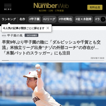
有料会員
毎日6時・11時・17時更新
ランキング
名作
#甲子園
#Jリーグ
#中村剛也
#佐々木朗希
#ラグ
〉
×
今人気の記事が競技ごとに探せます
野球
高校野球
甲子園の風
BACK NUMBER
早実9年ぶり甲子園の陰に「ダルビッシュや千賀とも交
流」米独立リーグ出身“ナゾの外部コーチ”の存在が…
「木製バットのスラッガー」にも注目
2024/08/11 06:00