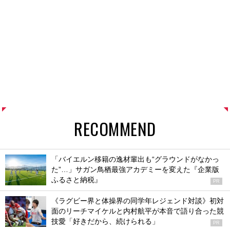
RECOMMEND
「バイエルン移籍の逸材輩出も“グラウンドがなかっ
た”…」サガン鳥栖最強アカデミーを変えた『企業版
ふるさと納税』
PR
《ラグビー界と体操界の同学年レジェンド対談》初対
面のリーチマイケルと内村航平が本音で語り合った競
技愛「好きだから、続けられる」
PR