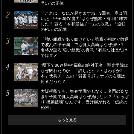
号17”の正体
「これは、なにか起きますね」9回表、扉は開
いた…甲子園の“魔力”はなぜ熊本・有明に味方
した？ 蘇る「令和最強チームの敗戦」「逆転
のPL」の記憶
「強い組織であり続けたい」強豪が相次ぐ敗退
で波乱の甲子園…でも健大高崎はなぜ強い？
名将が語る“強い組織”の真意「有能な社長だけ
ではダメ」
“県下で86連勝中”福島の絶対王者・聖光学院は
なぜ敗れたのか…「許したヒットはわずか2
本」伏兵チームの「背番号17」ナゾの右腕は
何者だった？
大阪桐蔭でも、智弁学園でもなく…名門の姿な
き甲子園で健大高崎はなぜ負けない？「やっぱ
り“機動破壊”なんです」受け継がれる「伝統の
秘密」
もっと見る