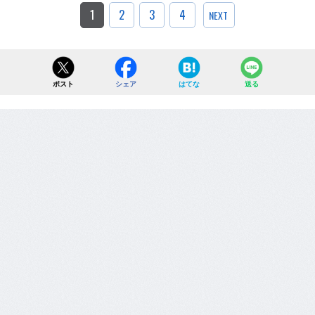
1
2
3
4
NEXT
ポスト
シェア
はてな
送る