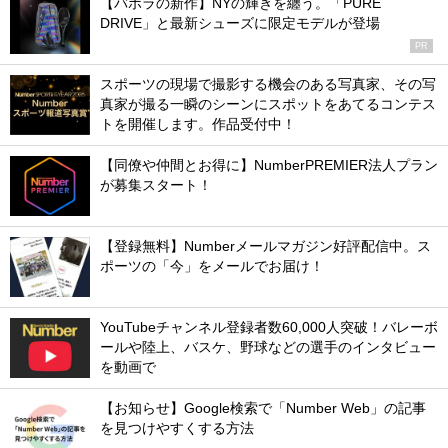
【バボラの新作】NYの輝きを纏う。「PURE
DRIVE」と最新シューズに限定モデルが登場
PR
スポーツの現場で撮影する機会のある写真家、その写
真家が撮る一瞬のシーンにスポットをあてるコンテス
トを開催します。作品受付中！
【同僚や仲間とお得に】NumberPREMIER法人プラン
が募集スタート！
【登録無料】Numberメールマガジン好評配信中。ス
ポーツの「今」をメールでお届け！
YouTubeチャンネル登録者数60,000人突破！バレーボ
ールや陸上、バスケ、野球などの選手のインタビュー
を動画で
【お知らせ】Google検索で「Number Web」の記事
を見つけやすくする方法