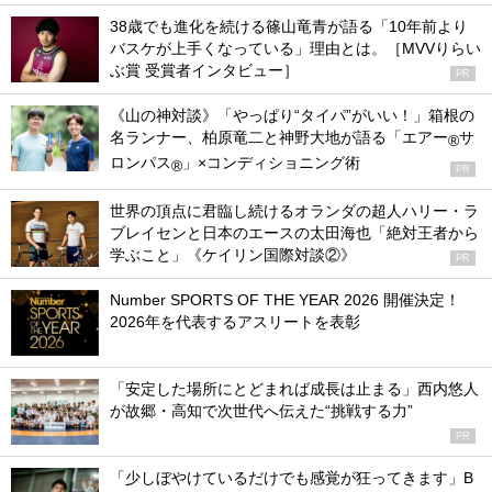
38歳でも進化を続ける篠山竜青が語る「10年前より
バスケが上手くなっている」理由とは。［MVVりらい
ぶ賞 受賞者インタビュー］
PR
《山の神対談》「やっぱり“タイパ”がいい！」箱根の
名ランナー、柏原竜二と神野大地が語る「エアー
サ
®
ロンパス
」×コンディショニング術
®
PR
世界の頂点に君臨し続けるオランダの超人ハリー・ラ
ブレイセンと日本のエースの太田海也「絶対王者から
学ぶこと」《ケイリン国際対談②》
PR
Number SPORTS OF THE YEAR 2026 開催決定！
2026年を代表するアスリートを表彰
「安定した場所にとどまれば成長は止まる」西内悠人
が故郷・高知で次世代へ伝えた“挑戦する力”
PR
「少しぼやけているだけでも感覚が狂ってきます」B