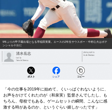
9年ぶりの甲子園出場となる早稲田実業。エースの2年生サウスポー・中村心大はポテ
ンシャル十分だ
photograph by
清水岳志
Asahi Shimbun
text by
Takeshi Shimizu
ポスト
シェア
コピー
「今の仕事を2019年に始めて、くいっぱぐれないように、
お声をかけてくれたのが（和泉実）監督さんでしたし、も
ちろん、母校でもある。ゲームセットの瞬間、こんなに感
激する時があるのか、というぐらい嬉しかったです」