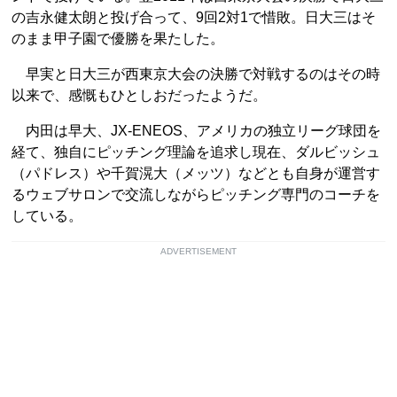
の吉永健太朗と投げ合って、9回2対1で惜敗。日大三はそ
のまま甲子園で優勝を果たした。
早実と日大三が西東京大会の決勝で対戦するのはその時
以来で、感慨もひとしおだったようだ。
内田は早大、JX-ENEOS、アメリカの独立リーグ球団を
経て、独自にピッチング理論を追求し現在、ダルビッシュ
（パドレス）や千賀滉大（メッツ）などとも自身が運営す
るウェブサロンで交流しながらピッチング専門のコーチを
している。
ADVERTISEMENT