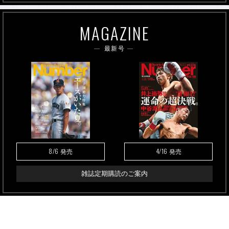
MAGAZINE
最新号
8/6
4/16
発売
発売
雑誌定期購読のご案内