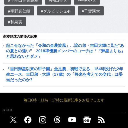
#早稲田実業高校
#内田聖人
#中村心大
#宇野真仁朗
#ダルビッシュ有
#千賀滉大
#和泉実
高校野球の前後の記事
起こせなかった「令和の金農旋風」…涙の弟・吉田大輝に見た“あ
の夏との違い” 2018準優勝メンバーのコーチは「『輝星よりも』
と思わないとダメ」
「吉田輝星以来の甲子園」金足農、初戦で去る…154球投げた2年
生エース、吉田弟・大輝（17歳）の「将来を考えての交代」は妥
当だったのか?
毎日6時・11時・17時に最新記事をお届けします
FOLLOW US