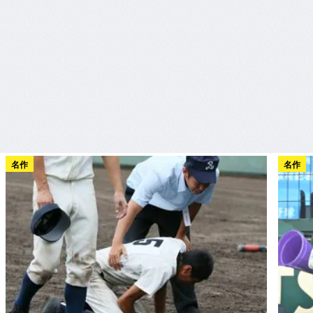
名作
名作