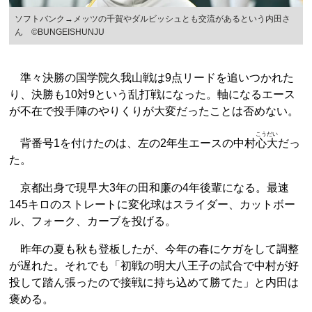
ソフトバンク→メッツの千賀やダルビッシュとも交流があるという内田さ
ん ©BUNGEISHUNJU
準々決勝の国学院久我山戦は9点リードを追いつかれた
り、決勝も10対9という乱打戦になった。軸になるエース
が不在で投手陣のやりくりが大変だったことは否めない。
こうだい
背番号1を付けたのは、左の2年生エースの中村
心大
だっ
た。
京都出身で現早大3年の田和廉の4年後輩になる。最速
145キロのストレートに変化球はスライダー、カットボー
ル、フォーク、カーブを投げる。
昨年の夏も秋も登板したが、今年の春にケガをして調整
が遅れた。それでも「初戦の明大八王子の試合で中村が好
投して踏ん張ったので接戦に持ち込めて勝てた」と内田は
褒める。