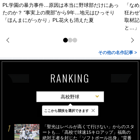
PL学園の暴力事件…原因は本当に野球部だけにあっ
「なめ
たのか？ “事実上の廃部”から9年…地元はひっそり
狂わせ
「ほんまにがっかり」PL花火も消えた夏
取材記
と…」
その他の名作記事 >
RANKING
高校野球
×
ここから競技を選択できます
最新
24時間
週間
「聖光はレベルが高くて行けない」からのスタ
ートも…「高校で球速15キロアップ」福島の
絶対王者を封じた「ソフトボール出身」“背番