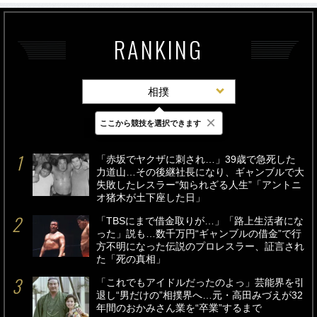
RANKING
相撲
×
ここから競技を選択できます
最新
24時間
週間
「赤坂でヤクザに刺され…」39歳で急死した
力道山…その後継社長になり、ギャンブルで大
失敗したレスラー“知られざる人生”「アントニ
オ猪木が土下座した日」
「TBSにまで借金取りが…」「路上生活者にな
った」説も…数千万円“ギャンブルの借金”で行
方不明になった伝説のプロレスラー、証言され
た「死の真相」
「これでもアイドルだったのよっ」芸能界を引
退し“男だけの”相撲界へ…元・高田みづえが32
年間のおかみさん業を“卒業”するまで