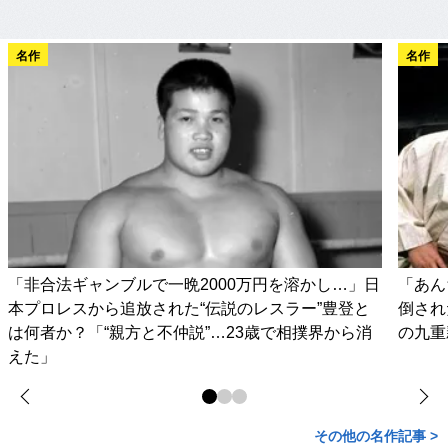
名作
名作
「非合法ギャンブルで一晩2000万円を溶かし…」日
「あん
本プロレスから追放された“伝説のレスラー”豊登と
倒され
は何者か？「“親方と不仲説”…23歳で相撲界から消
の九重
えた」
その他の名作記事 >