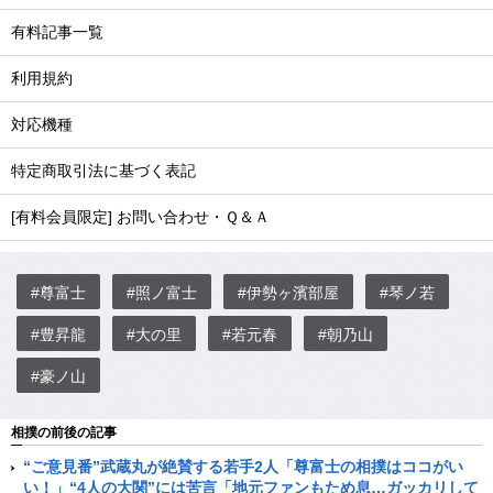
有料記事一覧
利用規約
対応機種
特定商取引法に基づく表記
[有料会員限定] お問い合わせ・Ｑ＆Ａ
#尊富士
#照ノ富士
#伊勢ヶ濱部屋
#琴ノ若
#豊昇龍
#大の里
#若元春
#朝乃山
#豪ノ山
相撲の前後の記事
“ご意見番”武蔵丸が絶賛する若手2人「尊富士の相撲はココがい
い！」“4人の大関”には苦言「地元ファンもため息…ガッカリして