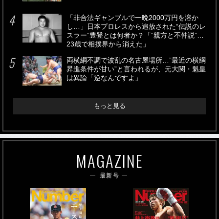
「非合法ギャンブルで一晩2000万円を溶か
し…」日本プロレスから追放された“伝説のレ
スラー”豊登とは何者か？「“親方と不仲説”…
23歳で相撲界から消えた」
両横綱不調で波乱の名古屋場所…”最近の横綱
昇進条件が甘い”と言われるが、元大関・魁皇
は異論「逆なんですよ」
もっと見る
MAGAZINE
最新号