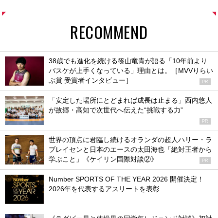
RECOMMEND
38歳でも進化を続ける篠山竜青が語る「10年前より
バスケが上手くなっている」理由とは。［MVVりらい
ぶ賞 受賞者インタビュー］
PR
「安定した場所にとどまれば成長は止まる」西内悠人
が故郷・高知で次世代へ伝えた“挑戦する力”
PR
世界の頂点に君臨し続けるオランダの超人ハリー・ラ
ブレイセンと日本のエースの太田海也「絶対王者から
学ぶこと」《ケイリン国際対談②》
PR
Number SPORTS OF THE YEAR 2026 開催決定！
2026年を代表するアスリートを表彰