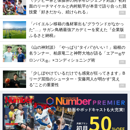
《ラグビー界と体操界の同学年レジェンド対談》初対
面のリーチマイケルと内村航平が本音で語り合った競
技愛「好きだから、続けられる」
PR
「バイエルン移籍の逸材輩出も“グラウンドがなかっ
た”…」サガン鳥栖最強アカデミーを変えた『企業版
ふるさと納税』
PR
《山の神対談》「やっぱり“タイパ”がいい！」箱根の
名ランナー、柏原竜二と神野大地が語る「エアー
サ
®
ロンパス
」×コンディショニング術
®
PR
「少しぼやけているだけでも感覚が狂ってきます」B
リーグ屈指のシューター・安藤周人が明かす“見え
る”ことの重要性
PR