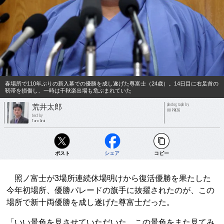
春場所で110年ぶりの新入幕での優勝を成し遂げた尊富士（24歳）。14日目に右足首の
靭帯を損傷し、一時は千秋楽出場も危ぶまれていた
photograph by
荒井太郎
JIJI PRESS
text by
Taro Arai
ポスト
シェア
コピー
照ノ富士が3場所連続休場明けから復活優勝を果たした
今年初場所、優勝パレードの旗手に抜擢されたのが、この
場所で新十両優勝を成し遂げた尊富士だった。
「いい景色を見させていただいた。この景色をまた見てみ