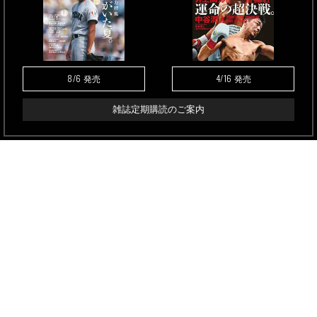
8/6
4/16
発売
発売
雑誌定期購読のご案内