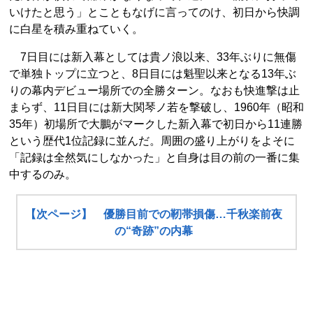
いけたと思う」とこともなげに言ってのけ、初日から快調
に白星を積み重ねていく。
7日目には新入幕としては貴ノ浪以来、33年ぶりに無傷
で単独トップに立つと、8日目には魁聖以来となる13年ぶ
りの幕内デビュー場所での全勝ターン。なおも快進撃は止
まらず、11日目には新大関琴ノ若を撃破し、1960年（昭和
35年）初場所で大鵬がマークした新入幕で初日から11連勝
という歴代1位記録に並んだ。周囲の盛り上がりをよそに
「記録は全然気にしなかった」と自身は目の前の一番に集
中するのみ。
【次ページ】 優勝目前での靭帯損傷…千秋楽前夜
の“奇跡”の内幕