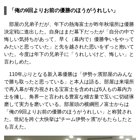
「俺の9回よりお前の優勝のほうがうれしい」
部屋の兄弟子だが、年下の熱海富士が昨年秋場所は優勝
決定戦に進出した。自身はまだ幕下だったが「自分の中で
悔しい気持ちがあって、早く（幕内で）優勝争いをやって
みたいと思っていた」と先を越された思いをずっと抱いて
いた。今度は年下の兄弟子に「うれしいけど、悔しい」と
言わしめた。
110年ぶりとなる新入幕優勝は「伊勢ヶ濱部屋のみんな
で勝ち取ったと思っている」と本人は語る。部屋は来場所
で再入幕が有力視される宝富士を含めれば6人もの幕内力
士を擁し、角界一と言われる豊富な稽古量で互いに切磋琢
磨して実力を磨いている。部屋頭の横綱照ノ富士からは
「俺の9回よりお前の優勝のほうがうれしい」と称賛され
た。世紀を跨ぐ大快挙は“チーム伊勢ヶ濱”がもたらしたと
も言えた。