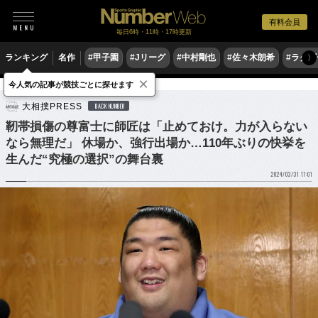
有料会員
毎日6時・11時・17時更新
ランキング
名作
#甲子園
#Jリーグ
#中村剛也
#佐々木朗希
#ラグ
〉
×
今人気の記事が競技ごとに探せます
格闘技
相撲
大相撲PRESS
BACK NUMBER
靭帯損傷の尊富士に師匠は「止めておけ。力が入らない
なら無理だ」 休場か、強行出場か…110年ぶりの快挙を
生んだ“究極の選択”の舞台裏
2024/03/31 17:01