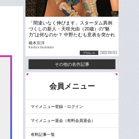
「間違いなく伸びます」スターダム異例
づくしの新人・天咲光由（20歳）の“魅
力”は何なのか？ 中野たむも意表を突かれ
た“まさかの発言”とは
橋本宗洋
Norihiro Hashimoto
2022/09/03
プロレス
その他の名作記事
る
会員メニュー
マイメニュー登録・ログイン
マイメニュー退会（有料会員退会）
有料記事一覧