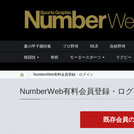
夏の甲子園特集
プロ野球
MLB
高校野球
格闘技
将棋
モータースポーツ
ラグビー
NumberWeb有料会員登録・ログイン
NumberWeb有料会員登録・ロ
既存会員