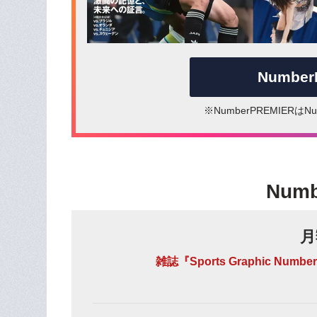
Numbe
※NumberPREMIER
Num
月
雑誌『Sports Graphic