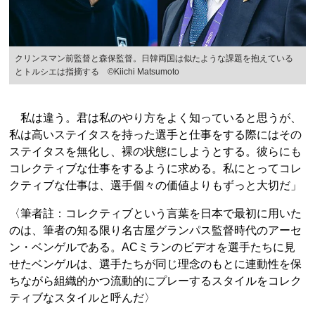
クリンスマン前監督と森保監督。日韓両国は似たような課題を抱えている
とトルシエは指摘する ©Kiichi Matsumoto
私は違う。君は私のやり方をよく知っていると思うが、
私は高いステイタスを持った選手と仕事をする際にはその
ステイタスを無化し、裸の状態にしようとする。彼らにも
コレクティブな仕事をするように求める。私にとってコレ
クティブな仕事は、選手個々の価値よりもずっと大切だ」
〈筆者註：コレクティブという言葉を日本で最初に用いた
のは、筆者の知る限り名古屋グランパス監督時代のアーセ
ン・ベンゲルである。ACミランのビデオを選手たちに見
せたベンゲルは、選手たちが同じ理念のもとに連動性を保
ちながら組織的かつ流動的にプレーするスタイルをコレク
ティブなスタイルと呼んだ〉