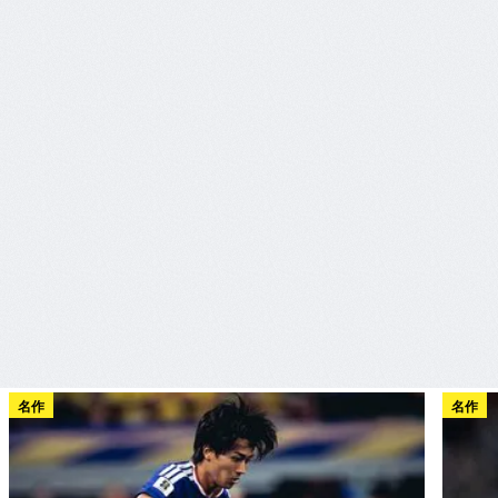
名作
名作