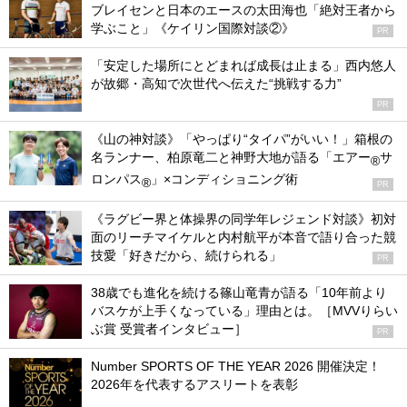
ブレイセンと日本のエースの太田海也「絶対王者から
学ぶこと」《ケイリン国際対談②》
PR
「安定した場所にとどまれば成長は止まる」西内悠人
が故郷・高知で次世代へ伝えた“挑戦する力”
PR
《山の神対談》「やっぱり“タイパ”がいい！」箱根の
名ランナー、柏原竜二と神野大地が語る「エアー
サ
®
ロンパス
」×コンディショニング術
®
PR
《ラグビー界と体操界の同学年レジェンド対談》初対
面のリーチマイケルと内村航平が本音で語り合った競
技愛「好きだから、続けられる」
PR
38歳でも進化を続ける篠山竜青が語る「10年前より
バスケが上手くなっている」理由とは。［MVVりらい
ぶ賞 受賞者インタビュー］
PR
Number SPORTS OF THE YEAR 2026 開催決定！
2026年を代表するアスリートを表彰