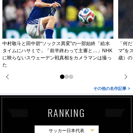
中村敬斗と田中碧“ソックス異変”の一部始終「給水
「何だ
タイムにハサミで」「前半終わって主審と…」NHK
マ”を
に映らないスウェーデン戦真相をカメラマンは撮っ
歳）の
た
その他の名作記事 >
RANKING
サッカー日本代表