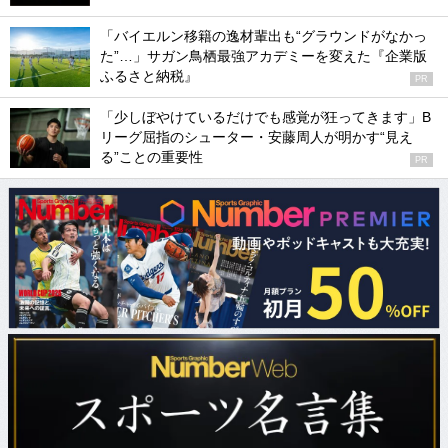
「バイエルン移籍の逸材輩出も“グラウンドがなかっ
た”…」サガン鳥栖最強アカデミーを変えた『企業版
ふるさと納税』
PR
「少しぼやけているだけでも感覚が狂ってきます」B
リーグ屈指のシューター・安藤周人が明かす“見え
る”ことの重要性
PR