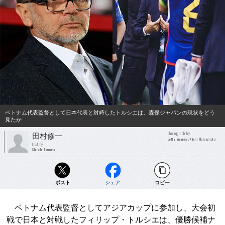
ベトナム代表監督として日本代表と対峙したトルシエは、森保ジャパンの現状をどう
見たか
photograph by
田村修一
Getty Images/Kiichi Matsumoto
text by
Shuichi Tamura
ポスト
シェア
コピー
ベトナム代表監督としてアジアカップに参加し、大会初
戦で日本と対戦したフィリップ・トルシエは、優勝候補ナ