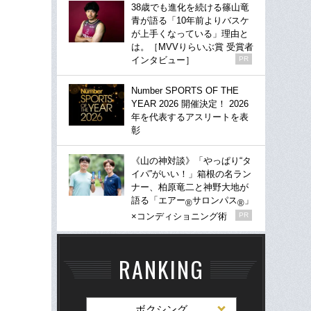
38歳でも進化を続ける篠山竜
青が語る「10年前よりバスケ
が上手くなっている」理由と
は。［MVVりらいぶ賞 受賞者
インタビュー］
PR
Number SPORTS OF THE
YEAR 2026 開催決定！ 2026
年を代表するアスリートを表
彰
《山の神対談》「やっぱり“タ
イパ”がいい！」箱根の名ラン
ナー、柏原竜二と神野大地が
語る「エアー
サロンパス
」
®
®
×コンディショニング術
PR
RANKING
ボクシング