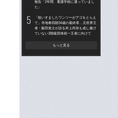
報告「2年間、看護学校に通っていまし
ボク
た」
レス
「狙いすましたワンツーがアゴをとらえ
「
て」寺地拳四朗34歳の最終章…元世界王
終了
者・飯田覚士が語る井上尚弥も成し遂げ
本
ていない3階級団体統一王者に向けて
延
もっと見る