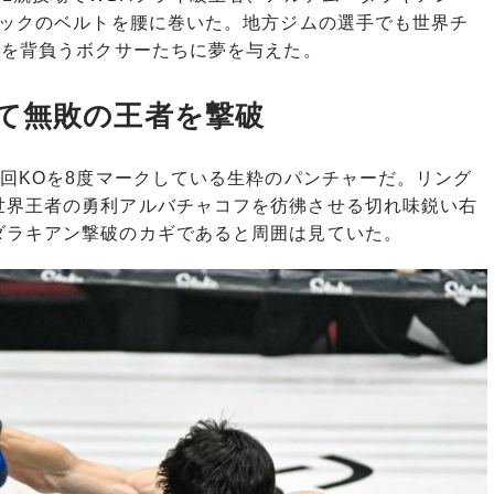
ラックのベルトを腰に巻いた。地方ジムの選手でも世界チ
”を背負うボクサーたちに夢を与えた。
て無敗の王者を撃破
回KOを8度マークしている生粋のパンチャーだ。リング
世界王者の勇利アルバチャコフを彷彿させる切れ味鋭い右
ダラキアン撃破のカギであると周囲は見ていた。