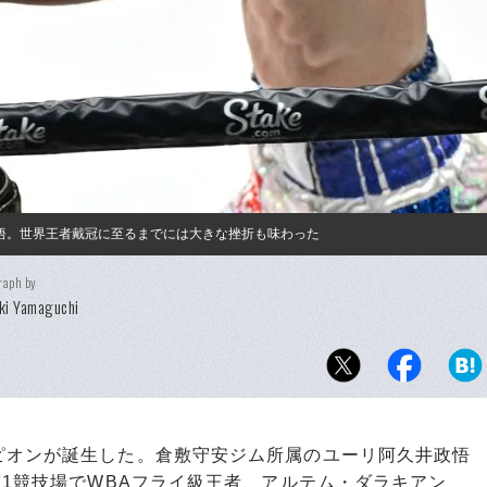
政悟。世界王者戴冠に至るまでには大きな挫折も味わった
raph by
ki Yamaguchi
オンが誕生した。倉敷守安ジム所属のユーリ阿久井政悟
第1競技場でWBAフライ級王者、アルテム・ダラキアン