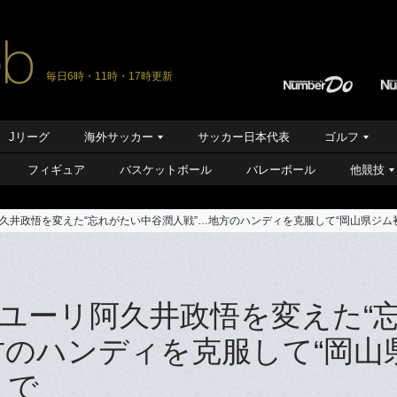
毎日6時・11時・17時更新
Jリーグ
海外サッカー
サッカー日本代表
ゴルフ
フィギュア
バスケットボール
バレーボール
他競技
久井政悟を変えた“忘れがたい中谷潤人戦”…地方のハンディを克服して“岡山県ジム
ユーリ阿久井政悟を変えた“
方のハンディを克服して“岡山
まで