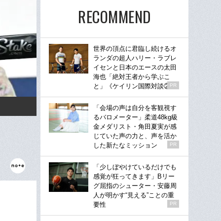
RECOMMEND
世界の頂点に君臨し続けるオ
ランダの超人ハリー・ラブレ
イセンと日本のエースの太田
海也「絶対王者から学ぶこ
と」《ケイリン国際対談②》
PR
「会場の声は自分を客観視す
るバロメーター」柔道48kg級
金メダリスト・角田夏実が感
じていた声の力と、声を活か
した新たなミッション
PR
「少しぼやけているだけでも
感覚が狂ってきます」Bリー
グ屈指のシューター・安藤周
人が明かす“見える”ことの重
要性
PR