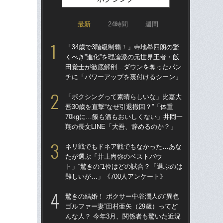
最新
24時間
週間
「34歳で3階級制覇！」寺地拳四朗の驚
驚き
くべき”進化”を理論派の元世界王者・飯
ゴル
田覚士が徹底解剖…ダウンを奪ったパン
んな
チに「パワーアップを裏付けるシーン」
報
た
「ボクシングって素晴らしいな」比嘉大
吾30歳を直撃“なぜ引退撤回？”「体重
「お
70kgに…飯も酒もおいしくない」井岡一
番ケ
翔の長文LINE「大吾、辞めるのか？」
大
木
ネリ戦でもドネア戦でもなかった…あな
たが選ぶ「井上尚弥のベストバウ
死ん
ト」“驚きの”1位はどの試合？「選ぶのは
に逃
難しいが…」《700人アンケート》
ぬ”
田
驚きの結婚！ ボクサー中谷潤人の“異色
ゴルファー妻”田村亜矢（29歳）ってど
「
んな人？ 今年3月、関係者も驚いた近況
長