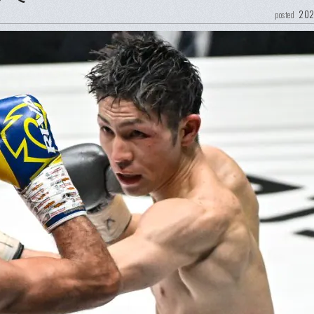
202
posted