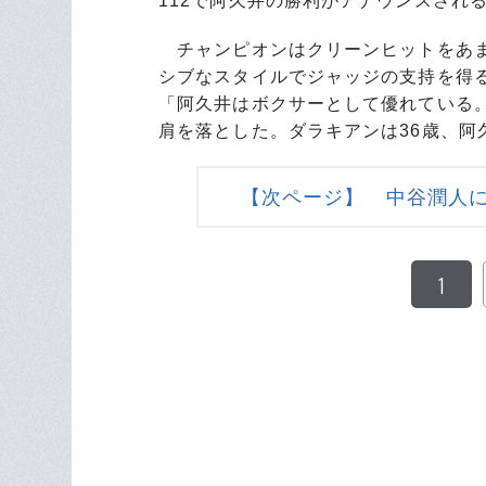
112で阿久井の勝利がアナウンスされ
チャンピオンはクリーンヒットをあま
シブなスタイルでジャッジの支持を得
「阿久井はボクサーとして優れている
肩を落とした。ダラキアンは36歳、阿
【次ページ】 中谷潤人
1