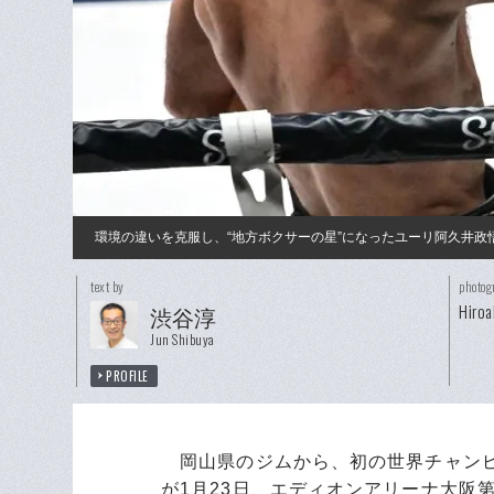
環境の違いを克服し、“地方ボクサーの星”になったユーリ阿久井
text by
photog
Hiroa
渋谷淳
Jun Shibuya
PROFILE
岡山県のジムから、初の世界チャンピ
が1月23日、エディオンアリーナ大阪