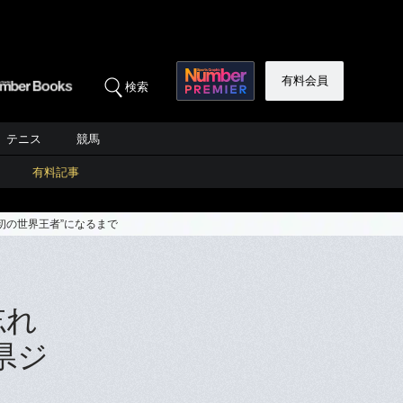
有料会員
検索
テニス
競馬
有料記事
初の世界王者”になるまで
忘れ
県ジ