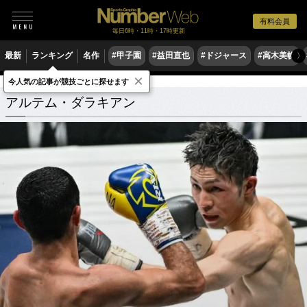
有料会員
毎日6時・11時・17時更新
最新
ランキング
名作
#甲子園
#益田直也
#ドジャース
#高木美帆
〉
×
今人気の記事が競技ごとに探せます
アルテム・ダラキアン
関連記事
アルテム・ダラキアン