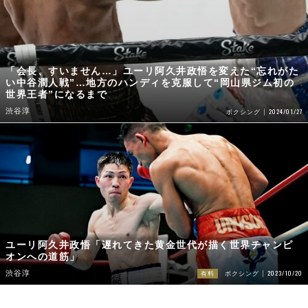
「会長、すいません…」ユーリ阿久井政悟を変えた“忘れがた
い中谷潤人戦”…地方のハンディを克服して“岡山県ジム初の
世界王者”になるまで
渋谷淳
2024/01/27
ボクシング
ユーリ阿久井政悟「遅れてきた黄金世代が描く世界チャンピ
オンへの道筋」
2023/10/20
渋谷淳
有料
ボクシング