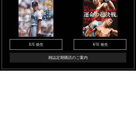
8/6
4/16
発売
発売
雑誌定期購読のご案内