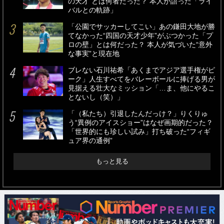
の天才”とは何者だった？ 本人が語った「ライ
バルとの軌跡」
「公園でサッカーしてこい」あの鎌田大地が勝
てなかった“四国の天才少年”がぶつかった「プ
ロの壁」とは何だった？ 本人が気づいた“意外
な事実”と現在地
ブレない石川祐希「あくまでアジア選手権がピ
ーク」人生すべてをバレーボールに捧げる男が
見据える壮大なミッション「…ま、他にやるこ
とないし（笑）」
「（私たち）引退したんだっけ？」りくりゅ
う“異例のアイスショー”はなぜ画期的だった？
「世界的にも珍しい試み」打ち破った“フィギ
ュア界の通例”
もっと見る