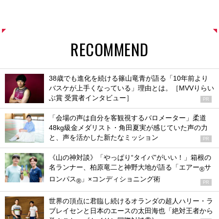
RECOMMEND
38歳でも進化を続ける篠山竜青が語る「10年前より
バスケが上手くなっている」理由とは。［MVVりらい
ぶ賞 受賞者インタビュー］
PR
「会場の声は自分を客観視するバロメーター」柔道
48kg級金メダリスト・角田夏実が感じていた声の力
と、声を活かした新たなミッション
PR
《山の神対談》「やっぱり“タイパ”がいい！」箱根の
名ランナー、柏原竜二と神野大地が語る「エアー
サ
®
ロンパス
」×コンディショニング術
®
PR
世界の頂点に君臨し続けるオランダの超人ハリー・ラ
ブレイセンと日本のエースの太田海也「絶対王者から