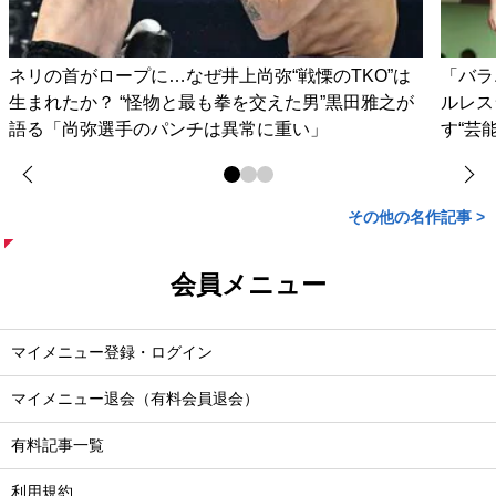
ネリの首がロープに…なぜ井上尚弥“戦慄のTKO”は
「バラ
生まれたか？ “怪物と最も拳を交えた男”黒田雅之が
ルレス
語る「尚弥選手のパンチは異常に重い」
す“芸
その他の名作記事 >
会員メニュー
マイメニュー登録・ログイン
マイメニュー退会（有料会員退会）
有料記事一覧
利用規約