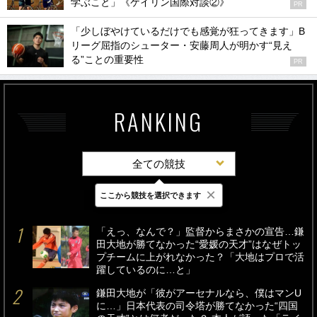
学ぶこと」《ケイリン国際対談②》
PR
「少しぼやけているだけでも感覚が狂ってきます」B
リーグ屈指のシューター・安藤周人が明かす“見え
る”ことの重要性
PR
RANKING
全ての競技
×
ここから競技を選択できます
最新
24時間
週間
「えっ、なんで？」監督からまさかの宣告…鎌
田大地が勝てなかった“愛媛の天才”はなぜトッ
プチームに上がれなかった？「大地はプロで活
躍しているのに…と」
鎌田大地が「彼がアーセナルなら、僕はマンU
に…」日本代表の司令塔が勝てなかった“四国