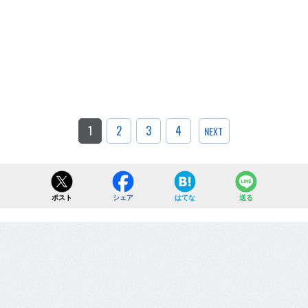
1
2
3
4
NEXT
ポスト
シェア
はてな
送る