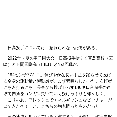
日高投手については、忘れられない記憶がある。
2022年・夏の甲子園大会。日高投手擁する富島高校（宮
崎）と下関国際高（山口）との2回戦だ。
184センチ77キロ。伸びやかな長い手足を躍らせて投げ
る全身の運動量と躍動感が、まず素晴らしかった。右打者
にも左打者にも、長身から投げ下ろす140キロ台前半の速
球で内角をガンガン突いていく投げっぷりも雄々しく、
「こりゃあ、フレッシュでエネルギッシュなピッチャーが
出てきたぞ！」と、こちらの胸も躍ったものだった。
その速球が狙われていると察すると、今度は、試合中盤