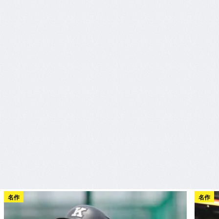
名作
名作