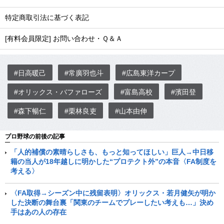
特定商取引法に基づく表記
[有料会員限定] お問い合わせ・Ｑ＆Ａ
#日高暖己
#常廣羽也斗
#広島東洋カープ
#オリックス・バファローズ
#富島高校
#濱田登
#森下暢仁
#栗林良吏
#山本由伸
プロ野球の前後の記事
「人的補償の素晴らしさも、もっと知ってほしい」巨人→中日移
籍の当人が18年越しに明かした“プロテクト外”の本音〈FA制度を
考える〉
〈FA取得→シーズン中に残留表明〉オリックス・若月健矢が明か
した決断の舞台裏「関東のチームでプレーしたい考えも…」決め
手はあの人の存在