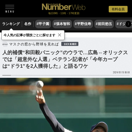
有料会員
毎日6時・11時・17時更新
ランキング
名作
#甲子園
#張本智和
#平野佳寿
#前田悠伍
#ドジャ
〉
×
今人気の記事が競技ごとに探せます
野球
プロ野球
マスクの窓から野球を見れば
BACK NUMBER
人的補償“和田毅パニック”のウラで…広島⇔オリックス
では「超意外な人選」ベテラン記者が「今年カープ
は“ドラ1”を2人獲得した」と語るワケ
2024/01/18 06:00