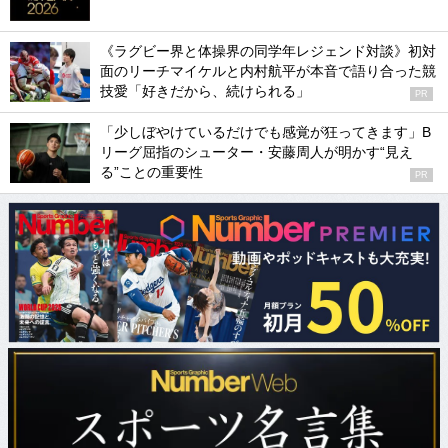
《ラグビー界と体操界の同学年レジェンド対談》初対
面のリーチマイケルと内村航平が本音で語り合った競
技愛「好きだから、続けられる」
PR
「少しぼやけているだけでも感覚が狂ってきます」B
リーグ屈指のシューター・安藤周人が明かす“見え
る”ことの重要性
PR