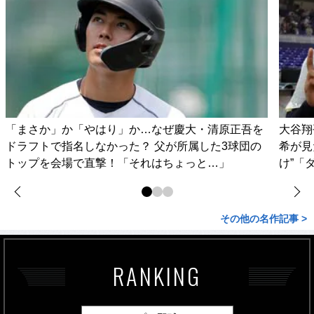
「まさか」か「やはり」か…なぜ慶大・清原正吾を
大谷翔
ドラフトで指名しなかった？ 父が所属した3球団の
希が見
トップを会場で直撃！「それはちょっと…」
け”「
その他の名作記事 >
RANKING