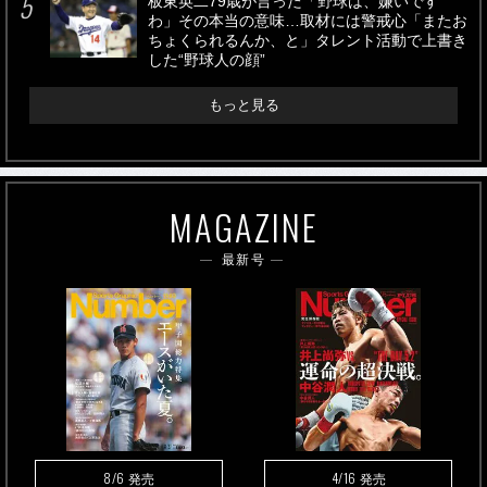
板東英二79歳が言った「野球は、嫌いです
わ」その本当の意味…取材には警戒心「またお
ちょくられるんか、と」タレント活動で上書き
した“野球人の顔”
もっと見る
MAGAZINE
最新号
8/6
4/16
発売
発売