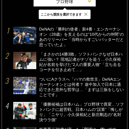
プロ野球
×
ここから競技を選択できます
最新
24時間
週間
DeNAの「勝利の使者」新4番・エンカーナシ
オン（28歳）を支えるのは“10代からの仲間”の
あのリリーバー「当時からすごいバッターだと
思っていたよ」
「まさかの14勝3敗」ソフトバンクなぜ日本ハ
ムに強い？ 現地記者がナゾを追う…小久保裕
紀が名前を挙げた“2人の重要人物”「立ち去る
コーチを引き止めて…」
ついにAクラスへ「ハマの救世主」DeNAエン
カーナシオンとは何者？ 途中加入で日本に適
応できた意外な哲学は…「まずは三振をしない
ことです」
「優勝候補は日本ハム」プロ野球で異変…ソフ
トバンクに超苦戦、日本ハムの“誤算”「悔しが
り」「ニヤリ」小久保裕紀と新庄剛志の“名対
決ウラ側”