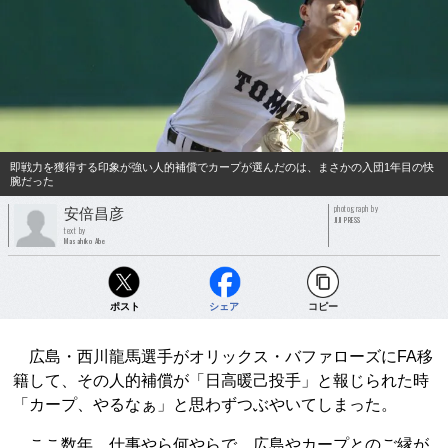
即戦力を獲得する印象が強い人的補償でカープが選んだのは、まさかの入団1年目の快
腕だった
photograph by
安倍昌彦
JIJI PRESS
text by
Masahiko Abe
ポスト
シェア
コピー
広島・西川龍馬選手がオリックス・バファローズにFA移
籍して、その人的補償が「日高暖己投手」と報じられた時
「カープ、やるなぁ」と思わずつぶやいてしまった。
ここ数年、仕事やら何やらで、広島やカープとのご縁が