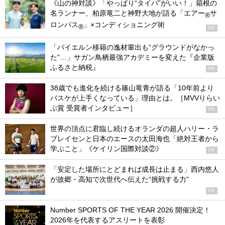
《山の神対談》「やっぱり“タイパ”がいい！」箱根の
名ランナー、柏原竜二と神野大地が語る「エアー
サ
®
ロンパス
」×コンディショニング術
®
PR
「バイエルン移籍の逸材輩出も“グラウンドがなかっ
た”…」サガン鳥栖最強アカデミーを変えた『企業版
ふるさと納税』
PR
38歳でも進化を続ける篠山竜青が語る「10年前より
バスケが上手くなっている」理由とは。［MVVりらい
ぶ賞 受賞者インタビュー］
PR
世界の頂点に君臨し続けるオランダの超人ハリー・ラ
ブレイセンと日本のエースの太田海也「絶対王者から
学ぶこと」《ケイリン国際対談②》
PR
「安定した場所にとどまれば成長は止まる」西内悠人
が故郷・高知で次世代へ伝えた“挑戦する力”
PR
Number SPORTS OF THE YEAR 2026 開催決定！
2026年を代表するアスリートを表彰