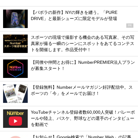
【バボラの新作】NYの輝きを纏う。「PURE
DRIVE」と最新シューズに限定モデルが登場
PR
スポーツの現場で撮影する機会のある写真家、その写
真家が撮る一瞬のシーンにスポットをあてるコンテス
トを開催します。作品受付中！
【同僚や仲間とお得に】NumberPREMIER法人プラン
が募集スタート！
【登録無料】Numberメールマガジン好評配信中。ス
ポーツの「今」をメールでお届け！
YouTubeチャンネル登録者数60,000人突破！バレーボ
ールや陸上、バスケ、野球などの選手のインタビュー
を動画で
【お知らせ】Google検索で「Number Web」の記事