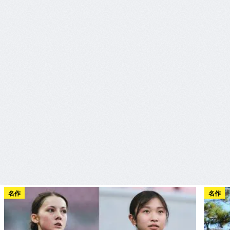
名作
名作