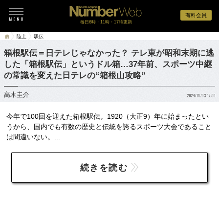
有料会員
毎日6時・11時・17時更新
陸上
駅伝
箱根駅伝＝日テレじゃなかった？ テレ東が昭和末期に逃
した「箱根駅伝」というドル箱…37年前、スポーツ中継
の常識を変えた日テレの“箱根山攻略”
高木圭介
2024/01/03 17:00
今年で100回を迎えた箱根駅伝。1920（大正9）年に始まったとい
うから、国内でも有数の歴史と伝統を誇るスポーツ大会であること
は間違いない。...
続きを読む