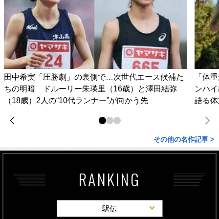
田中希実「圧勝劇」の裏側で…次世代エース候補た
「体重
ちの明暗 ドルーリー朱瑛里（16歳）と澤田結弥
ンハイ
（18歳）2人の“10代ランナー”が向かう先
語る体
その他の名作記事 >
RANKING
駅伝