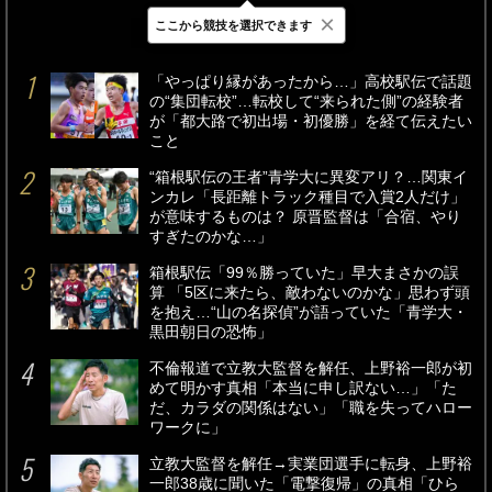
×
ここから競技を選択できます
最新
24時間
週間
「やっぱり縁があったから…」高校駅伝で話題
の“集団転校”…転校して“来られた側”の経験者
が「都大路で初出場・初優勝」を経て伝えたい
こと
“箱根駅伝の王者”青学大に異変アリ？…関東イ
ンカレ「長距離トラック種目で入賞2人だけ」
が意味するものは？ 原晋監督は「合宿、やり
すぎたのかな…」
箱根駅伝「99％勝っていた」早大まさかの誤
算 「5区に来たら、敵わないのかな」思わず頭
を抱え…“山の名探偵”が語っていた「青学大・
黒田朝日の恐怖」
不倫報道で立教大監督を解任、上野裕一郎が初
めて明かす真相「本当に申し訳ない…」「た
だ、カラダの関係はない」「職を失ってハロー
ワークに」
立教大監督を解任→実業団選手に転身、上野裕
一郎38歳に聞いた「電撃復帰」の真相「ひら