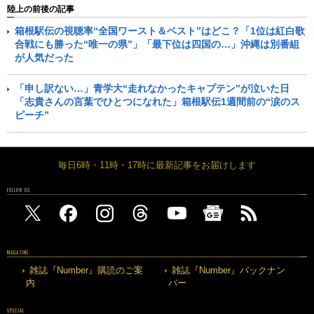
陸上の前後の記事
箱根駅伝の視聴率“全国ワースト＆ベスト”はどこ？「1位は紅白歌
合戦にも勝った“唯一の県”」「最下位は四国の…」沖縄は別番組
が人気だった
「申し訳ない…」青学大“走れなかったキャプテン”が泣いた日
「志貴さんの言葉でひとつになれた」箱根駅伝1週間前の“涙のス
ピーチ”
毎日6時・11時・17時に最新記事をお届けします
FOLLOW US
MAGAZINE
雑誌『Number』購読のご案
雑誌『Number』バックナン
内
バー
SPECIAL