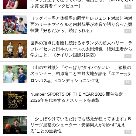
ぶ賞 受賞者インタビュー］
PR
《ラグビー界と体操界の同学年レジェンド対談》初対
面のリーチマイケルと内村航平が本音で語り合った競
技愛「好きだから、続けられる」
PR
世界の頂点に君臨し続けるオランダの超人ハリー・ラ
ブレイセンと日本のエースの太田海也「絶対王者から
学ぶこと」《ケイリン国際対談②》
PR
《山の神対談》「やっぱり“タイパ”がいい！」箱根の
名ランナー、柏原竜二と神野大地が語る「エアー
サ
®
ロンパス
」×コンディショニング術
®
PR
Number SPORTS OF THE YEAR 2026 開催決定！
2026年を代表するアスリートを表彰
「少しぼやけているだけでも感覚が狂ってきます」B
リーグ屈指のシューター・安藤周人が明かす“見え
る”ことの重要性
PR