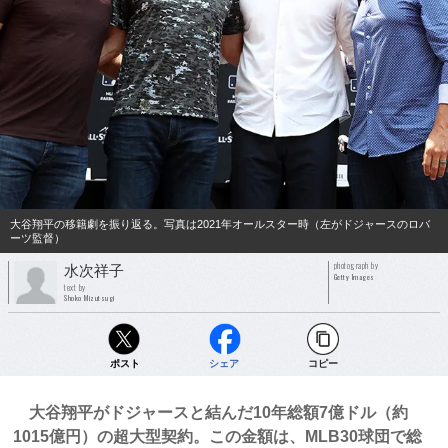
大谷翔平の移籍劇を振り返る。写真は2021年オールスター時（左がドジャースのロバ
ーツ監督）
photograph by
水次祥子
Getty Images
text by
Shoko Mizutsugi
ポスト
シェア
コピー
大谷翔平がドジャースと結んだ10年総額7億ドル（約
1015億円）の超大型契約。この金額は、MLB30球団で総