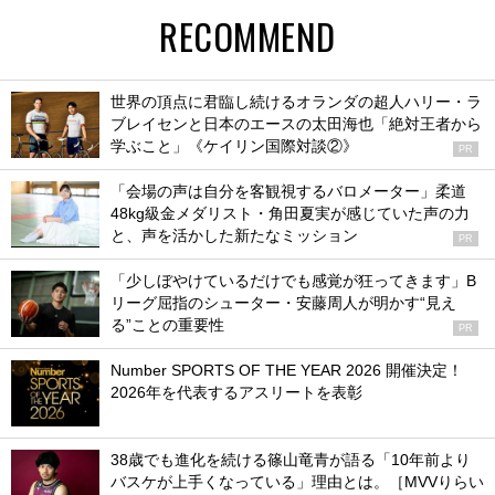
RECOMMEND
世界の頂点に君臨し続けるオランダの超人ハリー・ラ
ブレイセンと日本のエースの太田海也「絶対王者から
学ぶこと」《ケイリン国際対談②》
PR
「会場の声は自分を客観視するバロメーター」柔道
48kg級金メダリスト・角田夏実が感じていた声の力
と、声を活かした新たなミッション
PR
「少しぼやけているだけでも感覚が狂ってきます」B
リーグ屈指のシューター・安藤周人が明かす“見え
る”ことの重要性
PR
Number SPORTS OF THE YEAR 2026 開催決定！
2026年を代表するアスリートを表彰
38歳でも進化を続ける篠山竜青が語る「10年前より
バスケが上手くなっている」理由とは。［MVVりらい