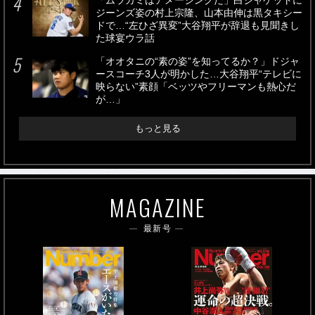
「ムラカミはアメージングだ」白ジャケットに
ジーンズ姿の村上宗隆、山本由伸は黒タキシー
ドで…“左ひざ異変”大谷翔平が辞退も見聞きし
た球宴ウラ話
「オオタニの“素の姿”を知ってるか？」ドジャ
ースコーチ3人が明かした…大谷翔平“テレビに
映らない”素顔「ベッツやフリーマンも熱心だ
が…」
もっと見る
MAGAZINE
最新号