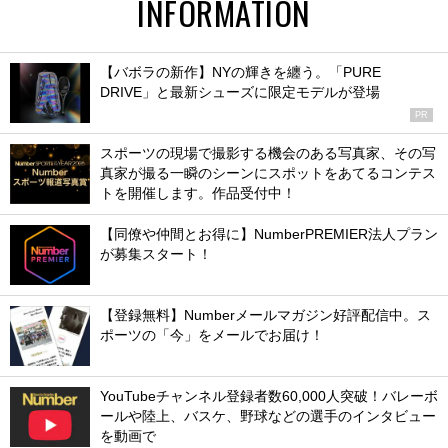
INFORMATION
【バボラの新作】NYの輝きを纏う。「PURE
DRIVE」と最新シューズに限定モデルが登場
PR
スポーツの現場で撮影する機会のある写真家、その写
真家が撮る一瞬のシーンにスポットをあてるコンテス
トを開催します。作品受付中！
【同僚や仲間とお得に】NumberPREMIER法人プラン
が募集スタート！
【登録無料】Numberメールマガジン好評配信中。ス
ポーツの「今」をメールでお届け！
YouTubeチャンネル登録者数60,000人突破！バレーボ
ールや陸上、バスケ、野球などの選手のインタビュー
を動画で