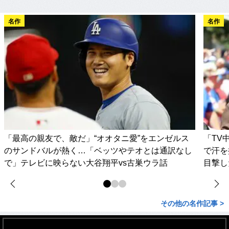
名作
名作
「最高の親友で、敵だ」“オオタニ愛”をエンゼルス
「TV
のサンドバルが熱く…「ベッツやテオとは通訳なし
で汗を
で」テレビに映らない大谷翔平vs古巣ウラ話
目撃し
その他の名作記事 >