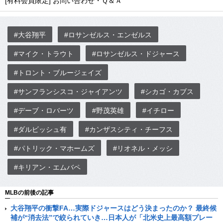
[有料会員限定] お問い合わせ・Ｑ＆Ａ
#大谷翔平
#ロサンゼルス・エンゼルス
#マイク・トラウト
#ロサンゼルス・ドジャース
#トロント・ブルージェイズ
#サンフランシスコ・ジャイアンツ
#シカゴ・カブス
#デーブ・ロバーツ
#野茂英雄
#イチロー
#ダルビッシュ有
#カンザスシティ・チーフス
#パトリック・マホームズ
#リオネル・メッシ
#キリアン・エムバペ
MLBの前後の記事
大谷翔平の衝撃FA…実際ドジャースはどう決まったのか？ 最終候
補が“消去法”で絞られていき…日本人が「北米史上最高額プレー