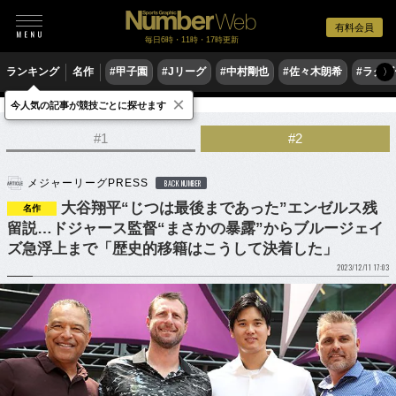
有料会員
毎日6時・11時・17時更新
ランキング
名作
#甲子園
#Jリーグ
#中村剛也
#佐々木朗希
#ラグ
〉
×
今人気の記事が競技ごとに探せます
野球
MLB
#1
#2
メジャーリーグPRESS
BACK NUMBER
大谷翔平“じつは最後まであった”エンゼルス残
名作
留説…ドジャース監督“まさかの暴露”からブルージェイ
ズ急浮上まで「歴史的移籍はこうして決着した」
2023/12/11 17:03