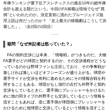
年俸ランキング最下位アスレチックスの過去10年の総年俸
合計も超える額だという。今回のFA移籍は現地でなぜ“異
例”といわれたのか。決定直前に流れたブルージェイズ急
浮上説は何だったのか？ 「史上最大の移籍劇はこうして決
着した」。〈全2回の2回目〉
疑問「なぜ米記者は怒っていた？」
FAの契約交渉には本来、「情報戦」がつきものだ。大物
FA選手がどの球団と契約するのか、その交渉過程がどうな
っているのかは野球ファンも注目しており、その争奪戦が
激しければ激しいほどオフシーズンが盛り上がる。球団や
選手サイドが交渉を有利に進めるためにその情報合戦を利
用することもある。球団がもし強打の左打ち外野手と契約
交渉をしているときに、選手側にプレッシャーをかけるた
めに他の同タイプの外野手とも交渉しているという情報を
流すこともあれば、逆に選手側が球団側にプレッシャーを
かけるために他球団と交渉しているという情報を流すこと