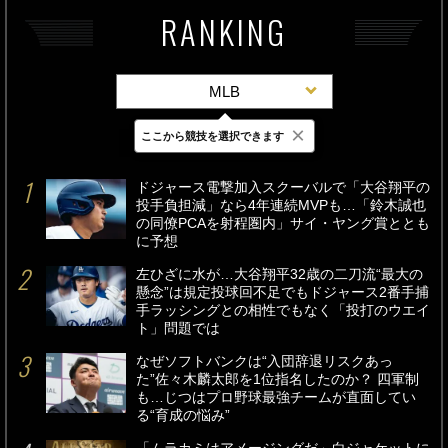
RANKING
MLB
×
ここから競技を選択できます
最新
24時間
週間
ドジャース電撃加入スクーバルで「大谷翔平の
投手負担減」なら4年連続MVPも…「鈴木誠也
の同僚PCAを射程圏内」サイ・ヤング賞ととも
に予想
左ひざに水が…大谷翔平32歳の二刀流“最大の
懸念”は規定投球回不足でもドジャース2番手捕
手ラッシングとの相性でもなく「投打のウエイ
ト」問題では
なぜソフトバンクは“入団辞退リスクあっ
た”佐々木麟太郎を1位指名したのか？ 四軍制
も…じつはプロ野球最強チームが直面してい
る“育成の悩み”