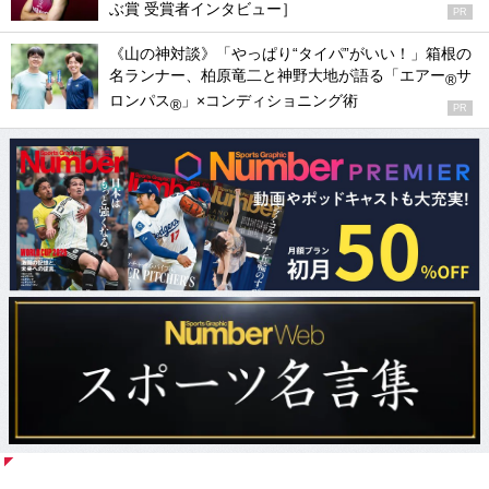
ぶ賞 受賞者インタビュー］
PR
《山の神対談》「やっぱり“タイパ”がいい！」箱根の
名ランナー、柏原竜二と神野大地が語る「エアー
サ
®
ロンパス
」×コンディショニング術
®
PR