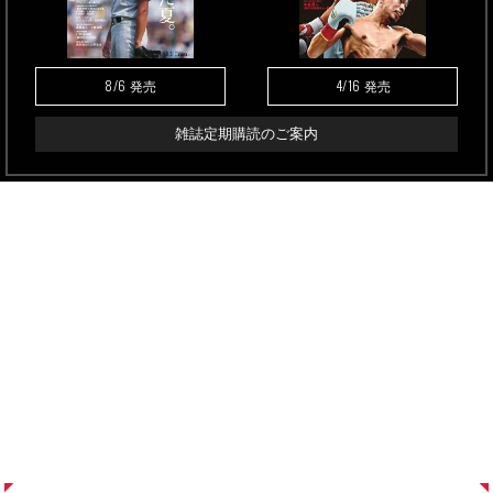
8/6
4/16
発売
発売
雑誌定期購読のご案内