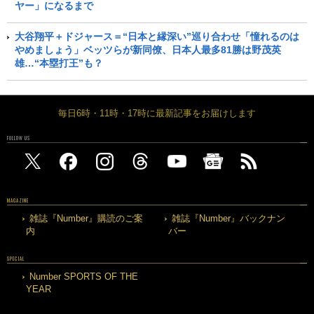
ヤー」になるまで
大谷翔平＋ドジャース＝“日本と縁深い”巡り合わせ「憧れるのは
やめましょう」ベッツらが新同僚、日本人最多81勝は野茂英
雄…“本塁打王”も？
毎日6時・11時・17時に最新記事をお届けします
FOLLOW US
MAGAZINE
雑誌『Number』購読のご案
雑誌『Number』バックナン
内
バー
SPECIAL
Number SPORTS OF THE
YEAR