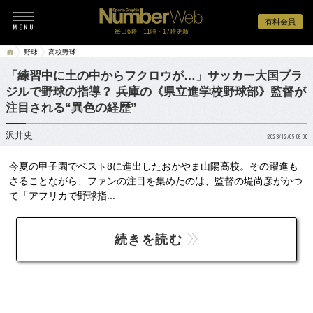
有料会員
毎日6時・11時・17時更新
野球
高校野球
「練習中に土の中からフクロウが…」サッカー大国ブラ
ジルで野球の指導？ 兵庫の《県立進学校野球部》監督が
注目される“異色の経歴”
沢井史
2023/12/05 06:00
今夏の甲子園でベスト8に進出したおかやま山陽高校。その躍進も
さることながら、ファンの注目を集めたのは、監督の堤尚彦がかつ
て「アフリカで野球指...
続きを読む