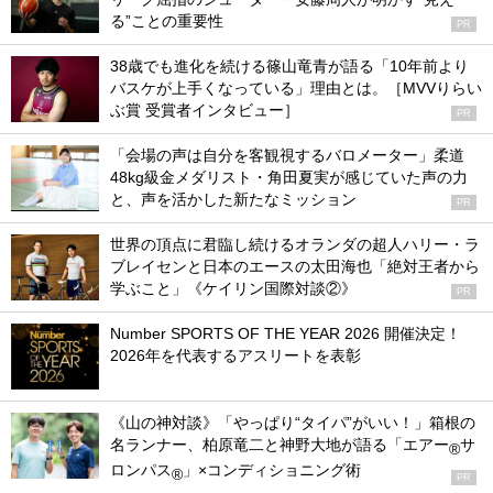
る”ことの重要性
PR
38歳でも進化を続ける篠山竜青が語る「10年前より
バスケが上手くなっている」理由とは。［MVVりらい
ぶ賞 受賞者インタビュー］
PR
「会場の声は自分を客観視するバロメーター」柔道
48kg級金メダリスト・角田夏実が感じていた声の力
と、声を活かした新たなミッション
PR
世界の頂点に君臨し続けるオランダの超人ハリー・ラ
ブレイセンと日本のエースの太田海也「絶対王者から
学ぶこと」《ケイリン国際対談②》
PR
Number SPORTS OF THE YEAR 2026 開催決定！
2026年を代表するアスリートを表彰
《山の神対談》「やっぱり“タイパ”がいい！」箱根の
名ランナー、柏原竜二と神野大地が語る「エアー
サ
®
ロンパス
」×コンディショニング術
®
PR