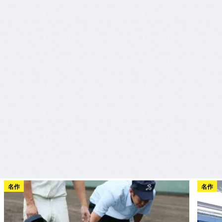
名作
名作