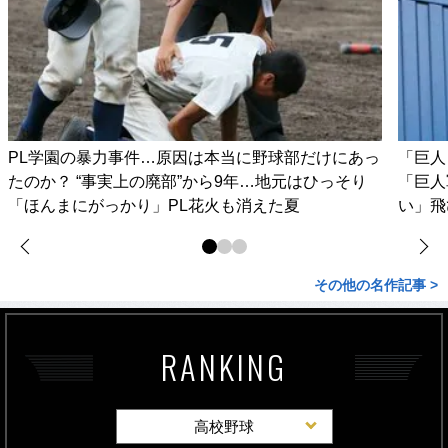
PL学園の暴力事件…原因は本当に野球部だけにあっ
「巨人
たのか？ “事実上の廃部”から9年…地元はひっそり
「巨人
「ほんまにがっかり」PL花火も消えた夏
い」飛
その他の名作記事 >
RANKING
高校野球