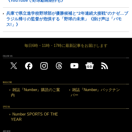
《YouTubeで野球動画制作も》
兵庫で県立進学校野球部が優勝候補と“2年連続大接戦”のナゼ…ブ
ラジル帰りの監督が危惧する「野球の未来」《掛け声は「バモ
ス!」》
毎日6時・11時・17時に最新記事をお届けします
FOLLOW US
MAGAZINE
雑誌『Number』購読のご案
雑誌『Number』バックナン
内
バー
SPECIAL
Number SPORTS OF THE
YEAR
ARCHIVE