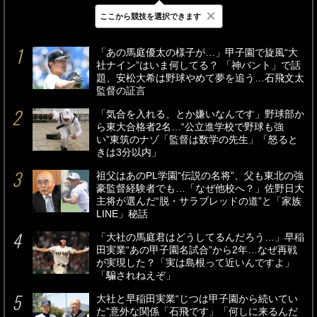
×
ここから競技を選択できます
最新
24時間
週間
「あの馬庭優太の様子が…」甲子園で旋風“大
社ナイン”はいま何してる？ 「神バント」で話
題、安松大希は野球やめて夢を追う…石飛文太
監督の証言
「気合を入れる、とか嫌いなんです」野球部か
ら東大合格者2名…“公立進学校で野球も強
い”東筑のナゾ「監督は数学の先生」「怒ると
きは3分以内」
祖父はあのPL学園“伝説の名将”、父も東北の強
豪監督経験者でも…「なぜ他校へ？」佐野日大
主将が選んだ“脱・サラブレッドの道”と「家族
LINE」秘話
「大社の馬庭君はどうしてるんだろう…」早稲
田実業“あの甲子園名試合”から2年…なぜ再戦
が実現した？「実は島根って近いんですよ」
「騙されねえぞ」
大社と早稲田実業“じつは甲子園から続いてい
た”意外な関係「石飛です」「何しに来るんだ