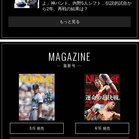
よ」神バント、内野5人シフト…伝説的試合か
ら2年、再戦の結果は？
もっと見る
MAGAZINE
最新号
8/6
4/16
発売
発売