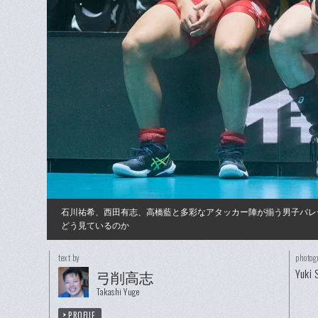
石川祐希、西田有志、高橋藍と多彩なアタッカー陣が揃う男子バレ
どう見ているのか
text by
photog
Yuki 
弓削高志
Takashi Yuge
PROFILE