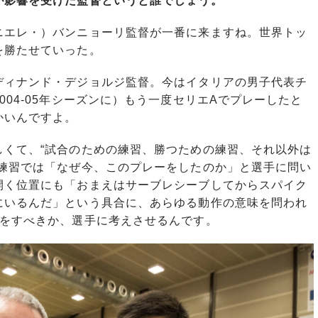
が影響を受けた監督というと誰でしょう。
ニエレ・）バンニョーリ監督が一番に来ますね。世界トッ
を勝たせていった。
ィナンド・デジョルジ監督。今はイタリアの男子代表チ
04-05年シーズンに）もう一度セリエAでプレーしたと
かいんですよ。
くて、“試合のための練習、勝つための練習、それ以外は
。練習では「なぜ今、このプレーをしたのか」と選手に問い
開く位置にも「おまえはサーブレシーブしてからスパイク
にいるんだ」という具合に、あらゆる動作の意味を問われ
何をすべきか、選手に考えさせるんです。