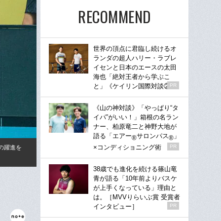
RECOMMEND
世界の頂点に君臨し続けるオ
ランダの超人ハリー・ラブレ
イセンと日本のエースの太田
海也「絶対王者から学ぶこ
と」《ケイリン国際対談②》
PR
《山の神対談》「やっぱり“タ
イパ”がいい！」箱根の名ラン
ナー、柏原竜二と神野大地が
語る「エアー
サロンパス
」
®
®
×コンディショニング術
PR
の躍進を
38歳でも進化を続ける篠山竜
青が語る「10年前よりバスケ
が上手くなっている」理由と
は。［MVVりらいぶ賞 受賞者
インタビュー］
PR