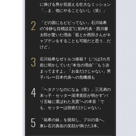
に捧げる男が見据える壮大なミッション
に
「…ま、他にやることないし（笑）」
「
「どの国にもビビってない」石川祐希
「
の“冷静な目標設定”に初A代表・西川馨
の“
太郎が驚いた理由「藍とか西田さんがキ
太
ャプテンをすることも可能だと思う…だ
ャ
けど」
け
石川祐希なぜトルコ移籍？ じつは3カ月
石川
前に明かしていた“本当の理由”「もう決
前に
まってますよ」「お金だけじゃない」男
ま
子バレー日本代表への危機感も
子
「ヘタクソなのになぁ（笑）」三兄弟の
「
末っ子・セッター深津英臣が明かす“パ
チバ
リ五輪に選ばれた兄貴”への本音「で
の
も、セッターは技術だけじゃない」
子
「祐希の妹」を脱却し、プロの道へ。
「
東レ石川真佑の笑顔が弾けた1本。
た
す」