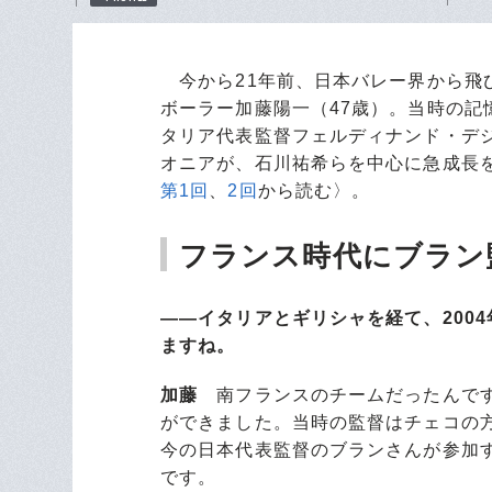
今から21年前、日本バレー界から飛
ボーラー加藤陽一（47歳）。当時の
タリア代表監督フェルディナンド・デ
オニアが、石川祐希らを中心に急成長
第1回
、
2回
から読む〉。
フランス時代にブラン
――イタリアとギリシャを経て、200
ますね。
加藤
南フランスのチームだったんです
ができました。当時の監督はチェコの
今の日本代表監督のブランさんが参加
です。