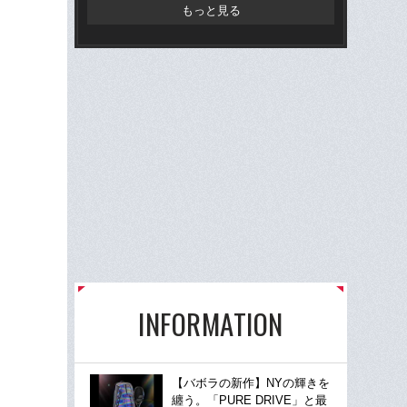
だ“
もっと見る
INFORMATION
【バボラの新作】NYの輝きを
纏う。「PURE DRIVE」と最