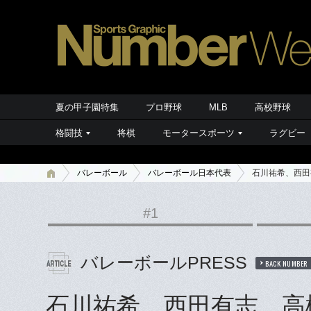
夏の甲子園特集
プロ野球
MLB
高校野球
格闘技
将棋
モータースポーツ
ラグビー
バレーボール
バレーボール日本代表
石川祐希、西田
#1
バレーボールPRESS
BACK NUMBER
石川祐希、西田有志、高