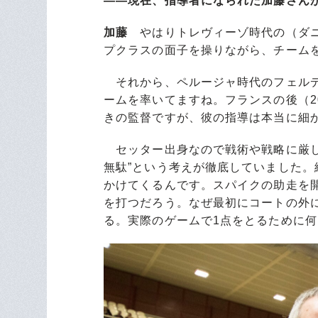
――現在、指導者になられた加藤さん
加藤
やはりトレヴィーゾ時代の（ダ
プクラスの面子を操りながら、チーム
それから、ペルージャ時代のフェルデ
ームを率いてますね。フランスの後（20
きの監督ですが、彼の指導は本当に細
セッター出身なので戦術や戦略に厳し
無駄”という考えが徹底していました
かけてくるんです。スパイクの助走を
を打つだろう。なぜ最初にコートの外
る。実際のゲームで1点をとるために