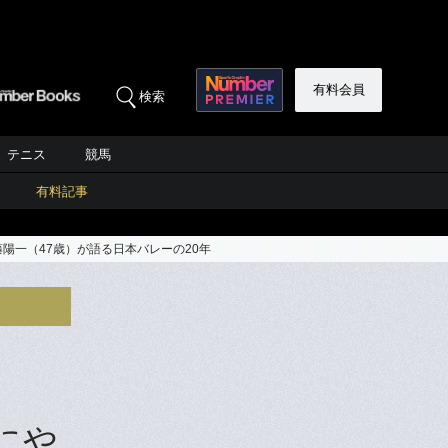
有料会員
検索
テニス
競馬
有料記事
陽一（47歳）が語る日本バレーの20年
にや