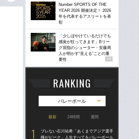
Number SPORTS OF THE
YEAR 2026 開催決定！ 2026
年を代表するアスリートを表
彰
「少しぼやけているだけでも
感覚が狂ってきます」Bリー
グ屈指のシューター・安藤周
人が明かす“見える”ことの重
要性
PR
RANKING
バレーボール
最新
24時間
週間
ブレない石川祐希「あくまでアジア選手
ブ
権がピーク」人生すべてをバレーボール
権