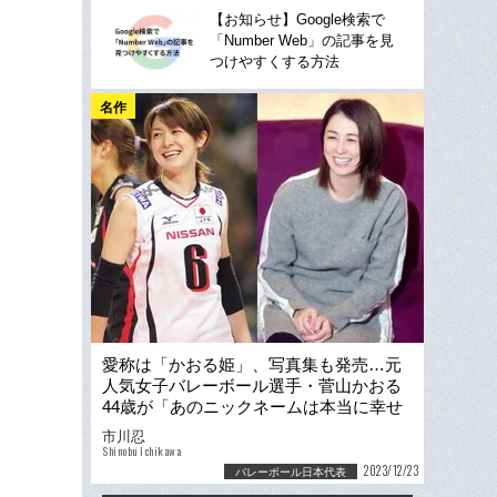
【お知らせ】Google検索で
「Number Web」の記事を見
つけやすくする方法
名作
愛称は「かおる姫」、写真集も発売…元
人気女子バレーボール選手・菅山かおる
44歳が「あのニックネームは本当に幸せ
でした」と語る理由
市川忍
Shinobu Ichikawa
2023/12/23
バレーボール日本代表