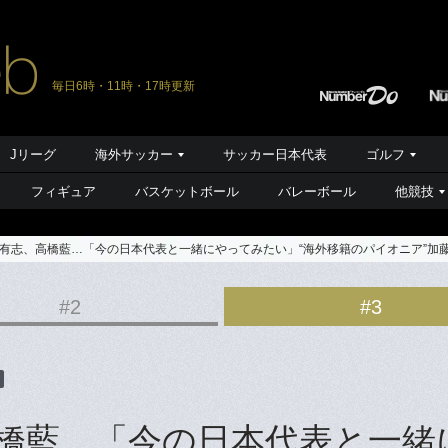
毎日6時・11時・17時更新
Jリーグ
海外サッカー
サッカー日本代表
ゴルフ
フィギュア
バスケットボール
バレーボール
他競技
有志、高橋藍…「今の日本代表と一緒にやってみたい」“海外移籍のパイオニア”加藤
#2
#3
橋藍…「今の日本代表と一緒