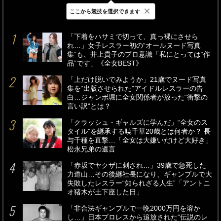
×
ここから競技を選択できます
最新
24時間
週間
「下着をハサミで切って、真っ裸にさせら
れ…」女子レスラー初の“オールヌード写真
集”も、井上貴子のプロ意識「私にとっては“作
品”です」《全女BEST》
「上だけ脱いでみようか」21歳でヌード写真
集を“出版させられた”アイドルレスラーの告
白…ジャンボ堀に全女関係者が放った“衝撃の
言い訳”とは？
「クラッシュ・ギャルズに学んだ」“全女のス
タイル”を継承する暁千華20歳とは何者か？ 長
与千種を直撃…「全女は大嫌いだけど大好き」
松永兄弟の遺言
「赤坂でヤクザに刺され…」39歳で急死した
力道山…その後継社長になり、ギャンブルで大
失敗したレスラー“知られざる人生”「アントニ
オ猪木が土下座した日」
「非合法ギャンブルで一晩2000万円を溶か
し…」日本プロレスから追放された“伝説のレ