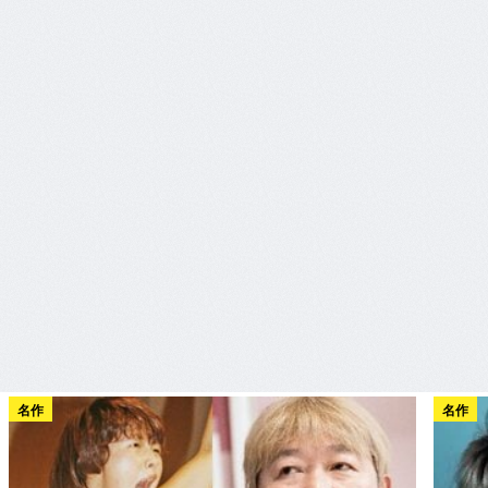
名作
名作