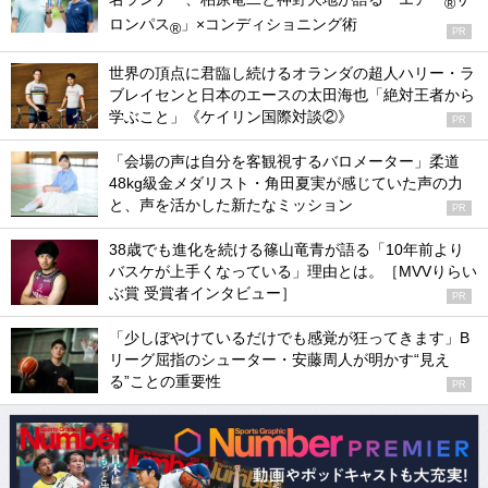
®
ロンパス
」×コンディショニング術
®
PR
世界の頂点に君臨し続けるオランダの超人ハリー・ラ
ブレイセンと日本のエースの太田海也「絶対王者から
学ぶこと」《ケイリン国際対談②》
PR
「会場の声は自分を客観視するバロメーター」柔道
48kg級金メダリスト・角田夏実が感じていた声の力
と、声を活かした新たなミッション
PR
38歳でも進化を続ける篠山竜青が語る「10年前より
バスケが上手くなっている」理由とは。［MVVりらい
ぶ賞 受賞者インタビュー］
PR
「少しぼやけているだけでも感覚が狂ってきます」B
リーグ屈指のシューター・安藤周人が明かす“見え
る”ことの重要性
PR