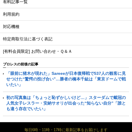
有料記事一覧
利用規約
対応機種
特定商取引法に基づく表記
[有料会員限定] お問い合わせ・Ｑ＆Ａ
プロレスの前後の記事
「眼前に猪木が現れた」Sareeeが日本復帰戦で537人の観客に見
せつけた“驚愕の投げ合い”…勝者の橋本千紘は「東京ドームで戦
いたい」
初の写真集は「ちょっと恥ずかしいけど…」スターダムで戴冠の
人気女子レスラー・安納サオリが出会った“知らない自分”「誰と
も違う存在でいたい」
毎日6時・11時・17時に最新記事をお届けします