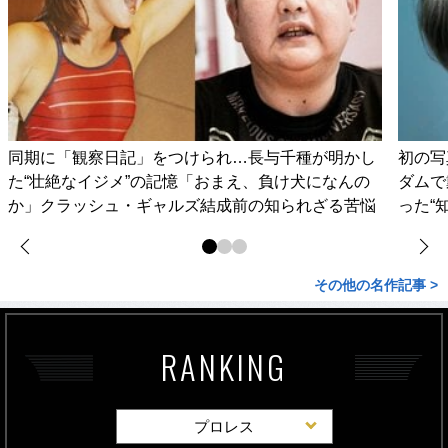
同期に「観察日記」をつけられ…長与千種が明かし
初の写
た“壮絶なイジメ”の記憶「おまえ、負け犬になんの
ダムで
か」クラッシュ・ギャルズ結成前の知られざる苦悩
った“
その他の名作記事 >
RANKING
プロレス