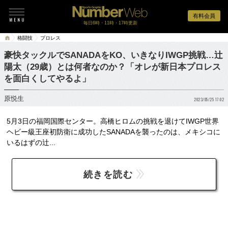
有料会員
毎日6時・11時・17時更新
格闘技
プロレス
豪快タックルでSANADAをKO、いきなりIWGP挑戦…辻
陽太（29歳）とは何者なのか？「オレが新日本プロレス
を面白くしてやるよ」
原悦生
2023/05/25 17:02
5月3日の福岡国際センター。高橋ヒロムの挑戦を退けてIWGP世界
ヘビー級王座初防衛に成功したSANADAを襲ったのは、メキシコに
いるはずの辻...
続きを読む