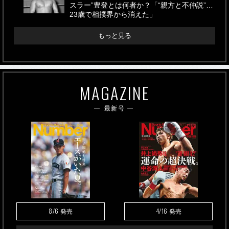
スラー”豊登とは何者か？「“親方と不仲説”…
23歳で相撲界から消えた」
もっと見る
MAGAZINE
最新号
8/6
4/16
発売
発売