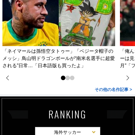
「ネイマールは孫悟空タトゥー」「ベジータ帽子の
「俺ん
メッシ」鳥山明ドラゴンボールが“南米名選手に超愛
ーは見
される”日常…「日本語版も買ったよ」
月”「
その他の名作記事 >
RANKING
海外サッカー