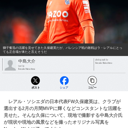
獅子奮迅の活躍を見せてきた久保建英だが、バレンシア戦の敗戦はラ・レアルにとっ
ても正念場が来たと言えそうだ
photograph by
中島大介
Daisuke Nakashima
text by
Daisuke Nakashima
ポスト
シェア
コピー
レアル・ソシエダの日本代表FW久保建英は、クラブが
選出する2月の月間MVPに輝くなどコンスタントな活躍を
見せた。そんな久保について、現地で撮影する中島大介氏
が現状や現地の風景などを撮ったオリジナル写真を