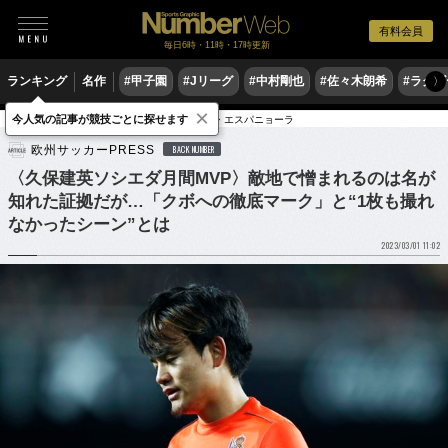
有料会員
毎日6時・11時・17時更新
ランキング
名作
#甲子園
#Jリーグ
#中村剛也
#佐々木朗希
#ラグ
〉
×
今人気の記事が競技ごとに探せます
サッカー
サッカー日本代表
リーガ・エスパニョーラ
欧州サッカーPRESS
BACK NUMBER
〈久保建英ソシエダ月間MVP〉敵地で憎まれるのは名が
知れた証拠だが…「クボへの徹底マーク」と“1枚も撮れ
なかったシーン”とは
2023/03/01 11:02