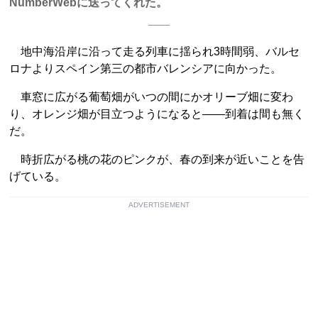
NumberWebに送ってくれた。
地中海沿岸に沿って走る列車に揺られ3時間弱、バルセ
ロナよりスペイン第三の都市バレンシアに向かった。
車窓に広がる葡萄畑がいつの間にかオリーブ畑に変わ
り、オレンジ畑が目立つようになると――到着は間も無く
だ。
時折広がる桃の花のピンクが、春の到来が近いことを告
げている。
ADVERTISEMENT