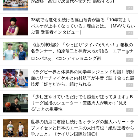
が故郷・高知で次世代へ伝えた“挑戦する力”
PR
38歳でも進化を続ける篠山竜青が語る「10年前より
バスケが上手くなっている」理由とは。［MVVりらい
ぶ賞 受賞者インタビュー］
PR
《山の神対談》「やっぱり“タイパ”がいい！」箱根の
名ランナー、柏原竜二と神野大地が語る「エアー
サ
®
ロンパス
」×コンディショニング術
®
PR
《ラグビー界と体操界の同学年レジェンド対談》初対
面のリーチマイケルと内村航平が本音で語り合った競
技愛「好きだから、続けられる」
PR
「少しぼやけているだけでも感覚が狂ってきます」B
リーグ屈指のシューター・安藤周人が明かす“見え
る”ことの重要性
PR
世界の頂点に君臨し続けるオランダの超人ハリー・ラ
ブレイセンと日本のエースの太田海也「絶対王者から
学ぶこと」《ケイリン国際対談②》
PR