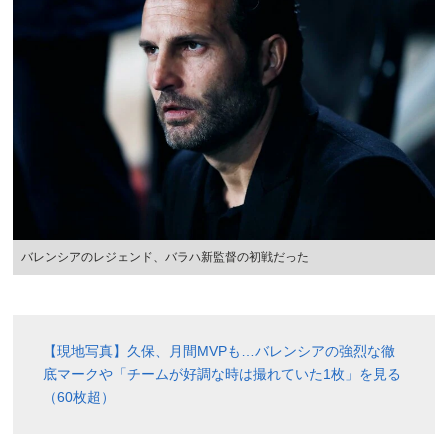
バレンシアのレジェンド、バラハ新監督の初戦だった
【現地写真】久保、月間MVPも…バレンシアの強烈な徹
底マークや「チームが好調な時は撮れていた1枚」を見る
（60枚超）