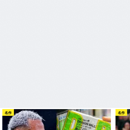
名作
名作