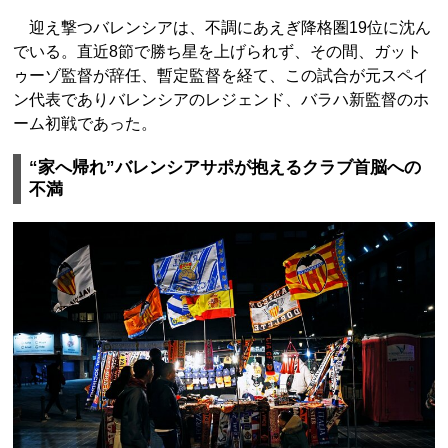
迎え撃つバレンシアは、不調にあえぎ降格圏19位に沈ん
でいる。直近8節で勝ち星を上げられず、その間、ガット
ゥーゾ監督が辞任、暫定監督を経て、この試合が元スペイ
ン代表でありバレンシアのレジェンド、バラハ新監督のホ
ーム初戦であった。
“家へ帰れ”バレンシアサポが抱えるクラブ首脳への
不満