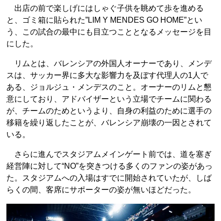
出店の前で楽しげにはしゃぐ子供を眺めて歩を進める
と、ゴミ箱に貼られた”LIM Y MENDES GO HOME”とい
う、この試合の最中にも目立つこととなるメッセージを目
にした。
リムとは、バレンシアの外国人オーナーであり、メンデ
スは、サッカー界に多大な影響力を及ぼす代理人の1人で
ある、ジョルジュ・メンデスのこと。オーナーのリムと懇
意にしており、アドバイザーという立場でチームに関わる
が、チームのためというより、自身の利益のために選手の
移籍を繰り返したことが、バレンシア崩壊の一因とされて
いる。
さらに進んでスタジアムメインゲート前では、道を塞ぎ
経営陣に対して“NO”を突きつける多くのファンの姿があっ
た。スタジアムへの入場はすでに開始されていたが、しば
らくの間、客席にサポーターの姿が無いほどだった。