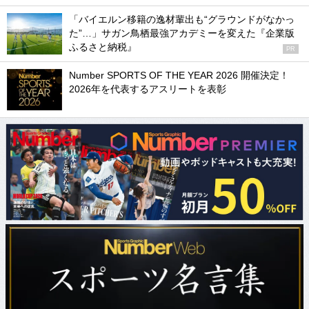
「バイエルン移籍の逸材輩出も“グラウンドがなかっ
た”…」サガン鳥栖最強アカデミーを変えた『企業版
ふるさと納税』
PR
Number SPORTS OF THE YEAR 2026 開催決定！
2026年を代表するアスリートを表彰