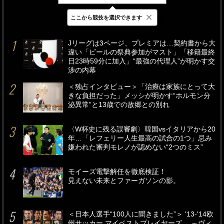
×
ここから競技を選択できます
最新
24時間
週間
Jリーグは3ページ、プレミアは…契約書から大
違い「ビールの祭典参加がマスト」「移籍最終
日23時59分に加入」“最強の代理人”が明かす交
渉の内幕
＜独占インタビュー＞「治療は家族にとって大
きな負担だった」メッシが明かす“ホルモン分
泌異常”と13歳での故郷との別れ
〈W杯史に残る誤審劇〉韓国vsイタリアから20
年…「レフェリー人生最高の試合の1つ」忌み
嫌われた審判モレノが認めない“2つのミス”
モイーズ電撃解任を徹底検証！
見えない未来とファーガソンの影。
＜日本人選手“100人に聞きました”＞ '13-'14欧
州サッカー マイベストプレイヤーズ。 ～ヴィ