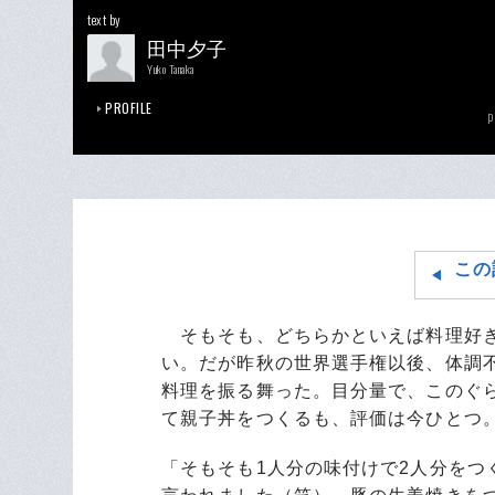
text by
田中夕子
Yuko Tanaka
PROFILE
p
この
そもそも、どちらかといえば料理好き
い。だが昨秋の世界選手権以後、体調
料理を振る舞った。目分量で、このぐ
て親子丼をつくるも、評価は今ひとつ
「そもそも1人分の味付けで2人分を