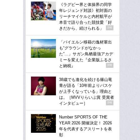
《ラグビー界と体操界の同学
年レジェンド対談》初対面の
リーチマイケルと内村航平が
本音で語り合った競技愛「好
きだから、続けられる」
PR
「バイエルン移籍の逸材輩出
も“グラウンドがなかっ
た”…」サガン鳥栖最強アカデ
ミーを変えた『企業版ふるさ
と納税』
PR
38歳でも進化を続ける篠山竜
青が語る「10年前よりバスケ
が上手くなっている」理由と
は。［MVVりらいぶ賞 受賞者
インタビュー］
PR
Number SPORTS OF THE
YEAR 2026 開催決定！ 2026
年を代表するアスリートを表
彰