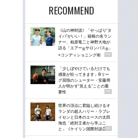
RECOMMEND
《山の神対談》「やっぱり“タ
イパ”がいい！」箱根の名ラン
ナー、柏原竜二と神野大地が
語る「エアー
サロンパス
」
®
®
×コンディショニング術
PR
「少しぼやけているだけでも
感覚が狂ってきます」Bリー
グ屈指のシューター・安藤周
人が明かす“見える”ことの重
要性
PR
世界の頂点に君臨し続けるオ
ランダの超人ハリー・ラブレ
イセンと日本のエースの太田
海也「絶対王者から学ぶこ
と」《ケイリン国際対談②》
PR