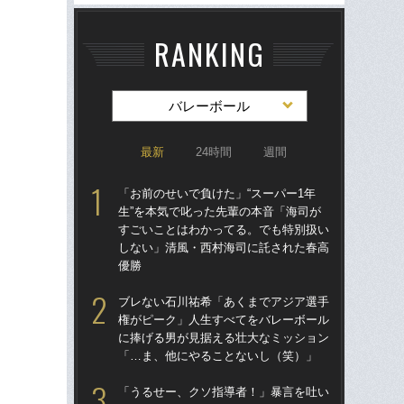
RANKING
バレーボール
最新
24時間
週間
「お前のせいで負けた」“スーパー1年
ブ
生”を本気で叱った先輩の本音「海司が
権
すごいことはわかってる。でも特別扱い
に
しない」清風・西村海司に託された春高
「
優勝
「
ブレない石川祐希「あくまでアジア選手
の“
権がピーク」人生すべてをバレーボール
太
に捧げる男が見据える壮大なミッション
ャ
「…ま、他にやることないし（笑）」
け
「うるせー、クソ指導者！」暴言を吐い
「お