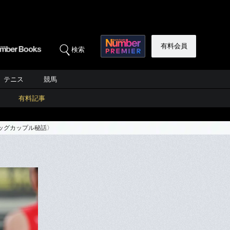
有料会員
検索
テニス
競馬
有料記事
ッグカップル秘話〉