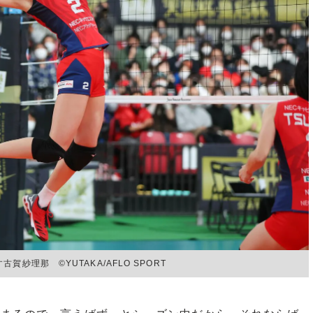
理那 ©︎YUTAKA/AFLO SPORT