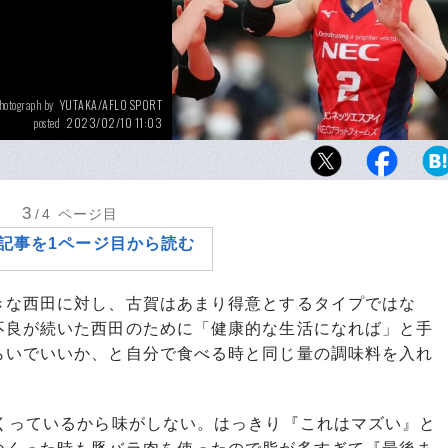
YUTAKA/AFLO SPORT
hotograph by
2023/02/10 11:03
posted
夫・西田有志（23歳）の素顔を明かした古賀紗
歳）。ともに日本代表、トップアスリート同
は話題となった
3
/4
ページ目
記事を1ページ目から読む
な西田に対し、古賀はあまり得意とするタイプではな
不良が続いた西田のために「健康的な生活になれば」と手
らいでいいか、と自分で食べる時と同じ量の調味料を入れ
。
つくっているから味がしない。はっきり『これはマズい』と