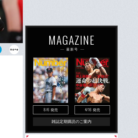
MAGAZINE
最新号
理那（26
士の結婚発表
8/6
4/16
発売
発売
雑誌定期購読のご案内