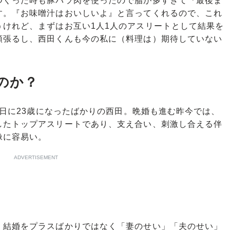
つくった時も豚バラ肉を使ったので脂が多すぎて『最後ま
す。『お味噌汁はおいしいよ』と言ってくれるので、これ
うけれど、まずはお互い1人1人のアスリートとして結果を
頑張るし、西田くんも今の私に（料理は）期待していない
のか？
0日に23歳になったばかりの西田。晩婚も進む昨今では、
したトップアスリートであり、支え合い、刺激し合える伴
像に容易い。
ADVERTISEMENT
結婚をプラスばかりではなく「妻のせい」「夫のせい」