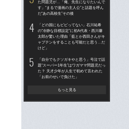
た問題児が…「俺、先生になりたいんで
生”
す」“まるで漫画の主人公”と話題を呼ん
す
だ“あの高校生”その後
し
優
「どの国にもビビってない」石川祐希
の“冷静な目標設定”に初A代表・西川馨
石川
太郎が驚いた理由「藍とか西田さんがキ
前に
ャプテンをすることも可能だと思う…だ
ま
けど」
子
「自分でもクソガキやと思う」号泣で話
「
題“スーパー1年生”はワガママ問題児だっ
た
た？ 天才少年が人生で初めて言われた
す」
「お前のせいで負けた」
だ“
もっと見る