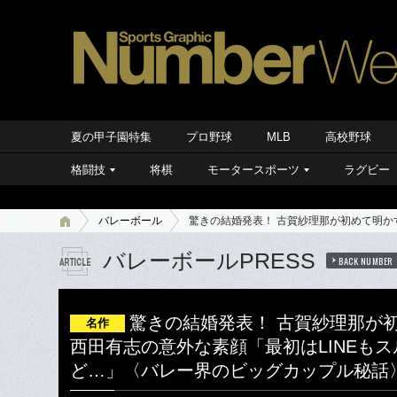
夏の甲子園特集
プロ野球
MLB
高校野球
格闘技
将棋
モータースポーツ
ラグビー
バレーボール
驚きの結婚発表！ 古賀紗理那が初めて明か
バレーボールPRESS
BACK NUMBER
驚きの結婚発表！ 古賀紗理那が
名作
西田有志の意外な素顔「最初はLINEも
ど…」〈バレー界のビッグカップル秘話