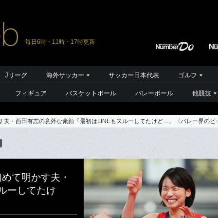
毎日6時・11時・17時更新
Jリーグ
海外サッカー
サッカー日本代表
ゴルフ
フィギュア
バスケットボール
バレーボール
他競技
す夫・西田有志の意外な素顔「最初はLINEもスルーしてたけど…」〈バレー界のビ
初めて明かす夫・
スルーしてたけ
〉