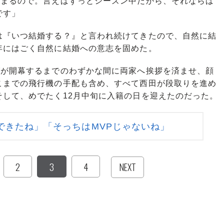
始まるので。言えばずっとシーズン中だから、それならば
です」
『いつ結婚する？』と言われ続けてきたので、自然に結
年にはごく自然に結婚への意志を固めた。
が開幕するまでのわずかな間に両家へ挨拶を済ませ、顔
こまでの飛行機の手配も含め、すべて西田が段取りを進め
そして、めでたく12月中旬に入籍の日を迎えたのだった。
できたね」「そっちはMVPじゃないね」
2
3
4
NEXT