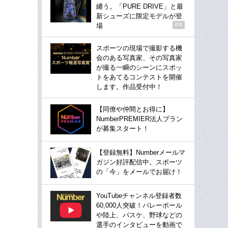
纏う。「PURE DRIVE」と最
新シューズに限定モデルが登
場
PR
スポーツの現場で撮影する機
会のある写真家、その写真家
が撮る一瞬のシーンにスポッ
トをあてるコンテストを開催
します。作品受付中！
【同僚や仲間とお得に】
NumberPREMIER法人プラン
が募集スタート！
【登録無料】Numberメールマ
ガジン好評配信中。スポーツ
の「今」をメールでお届け！
YouTubeチャンネル登録者数
60,000人突破！バレーボール
や陸上、バスケ、野球などの
選手のインタビューを動画で