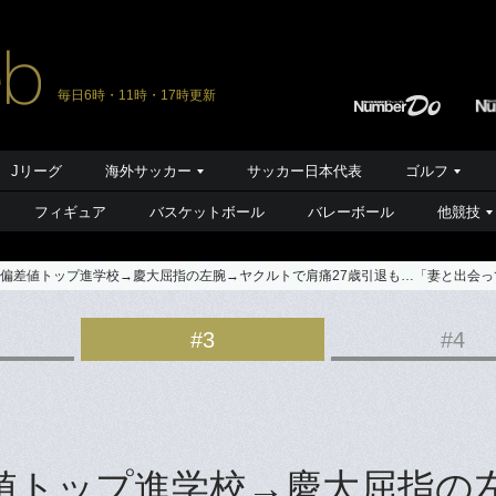
毎日6時・11時・17時更新
Jリーグ
海外サッカー
サッカー日本代表
ゴルフ
フィギュア
バスケットボール
バレーボール
他競技
〉偏差値トップ進学校→慶大屈指の左腕→ヤクルトで肩痛27歳引退も…「妻と出会
#3
#4
値トップ進学校→慶大屈指の