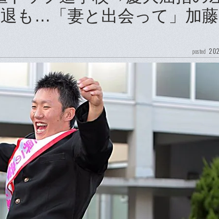
引退も…「妻と出会って」加
202
posted