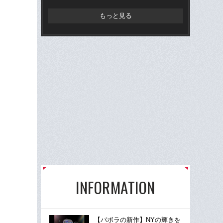
は
もっと見る
INFORMATION
【バボラの新作】NYの輝きを