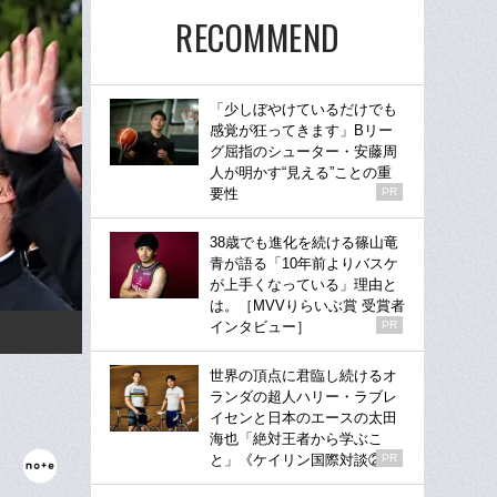
RECOMMEND
「少しぼやけているだけでも
感覚が狂ってきます」Bリー
グ屈指のシューター・安藤周
人が明かす“見える”ことの重
要性
PR
38歳でも進化を続ける篠山竜
青が語る「10年前よりバスケ
が上手くなっている」理由と
は。［MVVりらいぶ賞 受賞者
インタビュー］
PR
世界の頂点に君臨し続けるオ
ランダの超人ハリー・ラブレ
イセンと日本のエースの太田
海也「絶対王者から学ぶこ
と」《ケイリン国際対談②》
PR