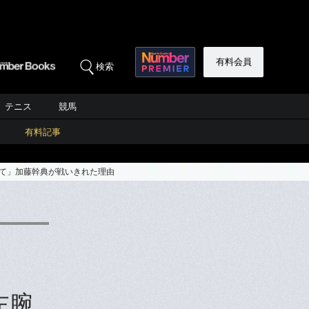
有料会員
検索
テニス
競馬
有料記事
って」加藤幹典が戦いきれた理由
左腕