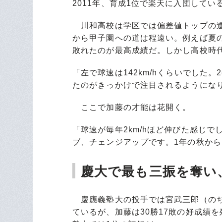
2011年、育成1位で楽天に入団してい
川和高校は学区では偏差値トップの進
から甲子園への道は程遠い。例えば夏の
敗れたのが最高成績だ。しかし高校時
「左で球速は142km/hくらいでした
たのがきっかけで注目されるようにな
ここで加藤の才能は花開く。
「球速が毎年2km/hほど伸びた感じ
ブ、チェンジアップです。1年の秋から
慶大で最も三振を奪い
慶應義塾大の投手では宮武三郎（のち阪
ているが、加藤は30勝17敗の好成績を