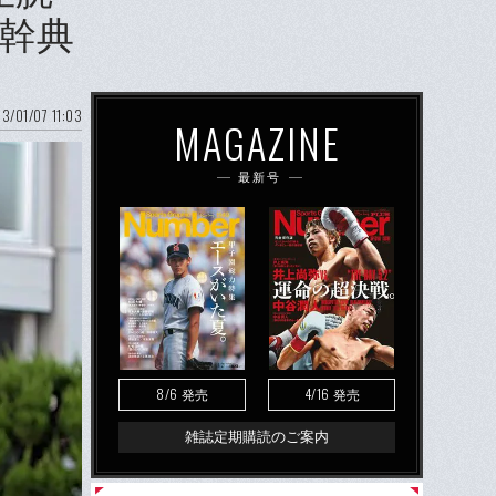
藤幹典
3/01/07 11:03
MAGAZINE
最新号
8/6
4/16
発売
発売
雑誌定期購読のご案内