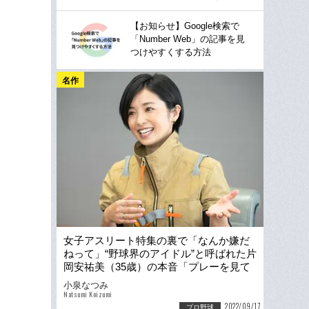
【お知らせ】Google検索で
「Number Web」の記事を見
つけやすくする方法
名作
女子アスリート特集の裏で「なんか嫌だ
ねって」“野球界のアイドル”と呼ばれた片
岡安祐美（35歳）の本音「プレーを見て
ほしかった」
小泉なつみ
Natsumi Koizumi
2022/09/17
プロ野球