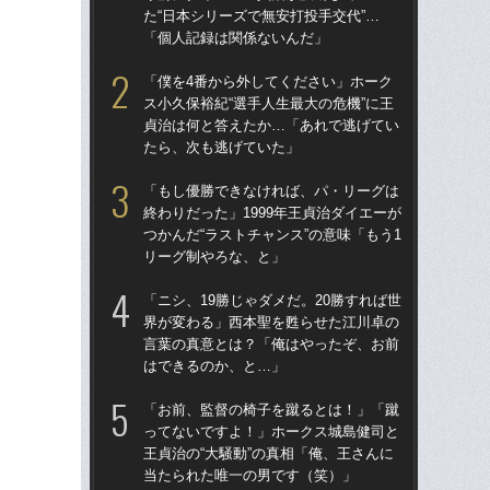
た“日本シリーズで無安打投手交代”…
た“
「個人記録は関係ないんだ」
「
「僕を4番から外してください」ホーク
「
ス小久保裕紀“選手人生最大の危機”に王
終わ
貞治は何と答えたか…「あれで逃げてい
つか
たら、次も逃げていた」
リ
「もし優勝できなければ、パ・リーグは
「
終わりだった」1999年王貞治ダイエーが
っ
つかんだ“ラストチャンス”の意味「もう1
王貞
リーグ制やろな、と」
当
「ニシ、19勝じゃダメだ。20勝すれば世
「ア
界が変わる」西本聖を甦らせた江川卓の
球
言葉の真意とは？「俺はやったぞ、お前
す“
はできるのか、と…」
た…
らD
「お前、監督の椅子を蹴るとは！」「蹴
ってないですよ！」ホークス城島健司と
「
王貞治の“大騒動”の真相「俺、王さんに
で
当たられた唯一の男です（笑）」
を