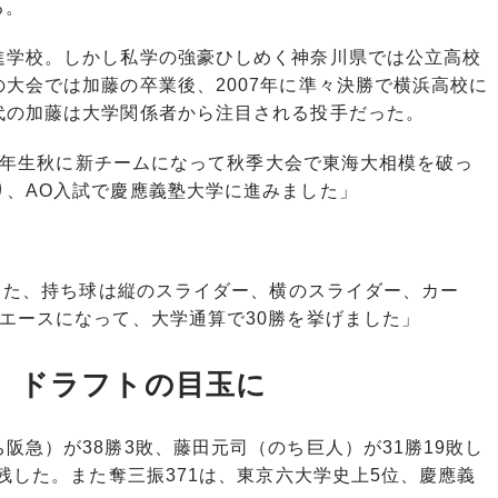
る。
学校。しかし私学の強豪ひしめく神奈川県では公立高校
大会では加藤の卒業後、2007年に準々決勝で横浜高校に
代の加藤は大学関係者から注目される投手だった。
。2年生秋に新チームになって秋季大会で東海大相模を破っ
り、AO入試で慶應義塾大学に進みました」
でした、持ち球は縦のスライダー、横のスライダー、カー
エースになって、大学通算で30勝を挙げました」
、ドラフトの目玉に
急）が38勝3敗、藤田元司（のち巨人）が31勝19敗し
残した。また奪三振371は、東京六大学史上5位、慶應義