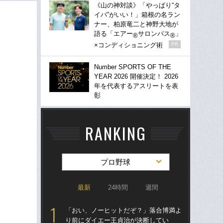
《山の神対談》「やっぱり“タ
イパ”がいい！」箱根の名ラン
ナー、柏原竜二と神野大地が
語る「エアー
サロンパス
」
®
®
×コンディショニング術
PR
Number SPORTS OF THE
YEAR 2026 開催決定！ 2026
年を代表するアスリートを表
彰
RANKING
プロ野球
最新
24時間
週間
「おい、ノーヒットだぞ？」落合博満よ
「
り前にダイエー王貞治が決断してい
り