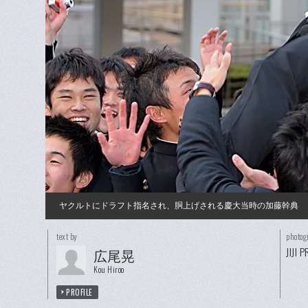
ヤクルトにドラフト指名され、胴上げされる慶大当時の加藤幹典
text by
photog
JIJI 
広尾晃
Kou Hiroo
PROFILE