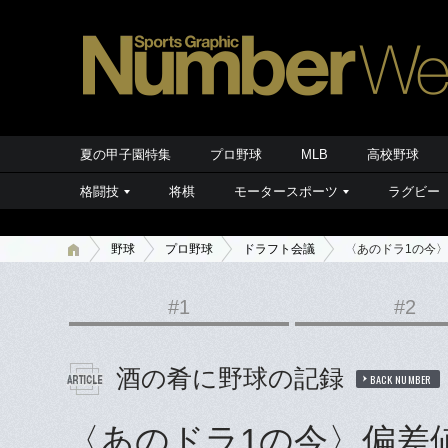
夏の甲子園特集
プロ野球
MLB
高校野球
格闘技
将棋
モータースポーツ
ラグビー
野球
プロ野球
ドラフト会議
〈あのドラ1の今
#1
#2
酒の肴に野球の記録
BACK NUMBER
〈あのドラ1の今〉偏差