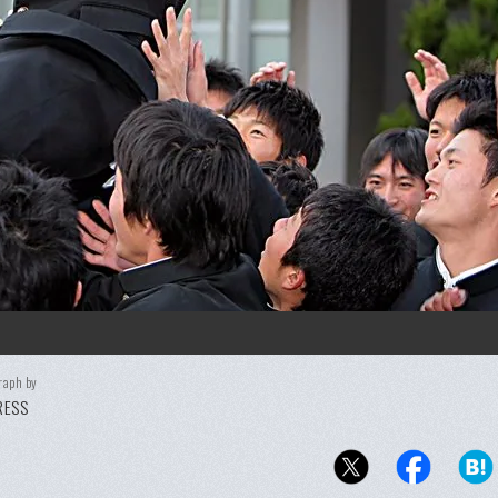
raph by
PRESS