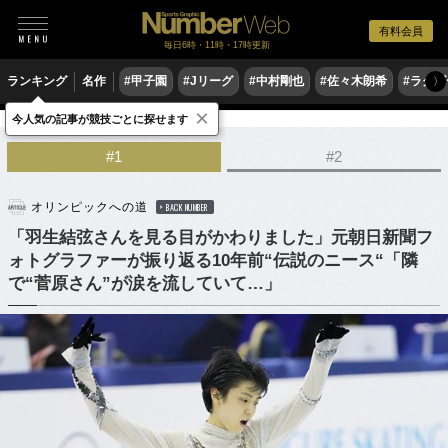
有料会員
毎日6時・11時・17時更新
ランキング
名作
#甲子園
#Jリーグ
#中村剛也
#佐々木朗希
#ラグ
〉
×
今人気の記事が競技ごとに探せます
フィギュアスケート
#1
#2
オリンピックへの道
BACK NUMBER
「羽生結弦さんを見る目がかわりました」元朝日新聞フ
ォトグラファーが振り返る10年前“伝説のニース“「隣
で“菅原さん”が涙を流していて…」