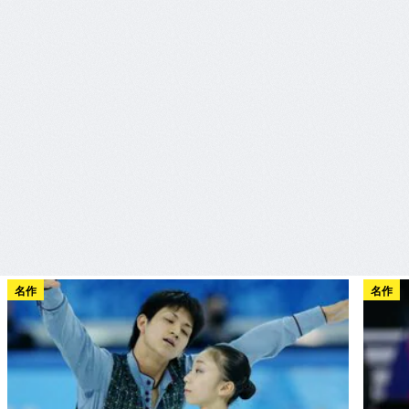
名作
名作