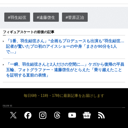
#羽生結弦
#遠藤啓生
#菅原正治
フィギュアスケートの前後の記事
「1番、羽生結弦さん」“企画もプロデュースも出演も”羽生結弦…
記者が驚いたプロ初のアイスショーの中身「まさか90分を1人
で…」
「一瞬、羽生結弦さんと2人だけの空間に…」ケガから復帰の平昌
五輪、フォトグラファー・遠藤啓生がとらえた「乗り越えたこと
を証明する直前の表情」
毎日6時・11時・17時に最新記事をお届けします
FOLLOW US