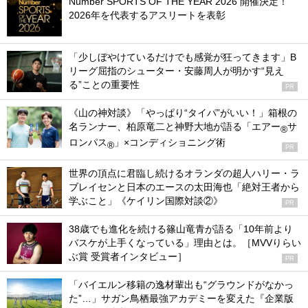
Number SPORTS OF THE YEAR 2026 開催決定！
2026年を代表するアスリートを表彰
「少しぼやけているだけでも感覚が狂ってきます」B
リーグ屈指のシューター・安藤周人が明かす“見え
る”ことの重要性
PR
《山の神対談》「やっぱり“タイパ”がいい！」箱根の
名ランナー、柏原竜二と神野大地が語る「エアー
サ
®
ロンパス
」×コンディショニング術
®
PR
世界の頂点に君臨し続けるオランダの超人ハリー・ラ
ブレイセンと日本のエースの太田海也「絶対王者から
学ぶこと」《ケイリン国際対談②》
PR
38歳でも進化を続ける篠山竜青が語る「10年前より
バスケが上手くなっている」理由とは。［MVVりらい
ぶ賞 受賞者インタビュー］
PR
「バイエルン移籍の逸材輩出も“グラウンドがなかっ
た”…」サガン鳥栖最強アカデミーを変えた『企業版