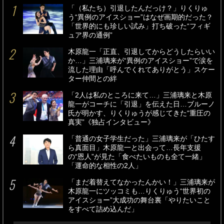
「（私たち）引退したんだっけ？」りくりゅ
う“異例のアイスショー”はなぜ画期的だった？
「世界的にも珍しい試み」打ち破った“フィギ
ュア界の通例”
木原龍一「正直、引退してからどうしたらいい
か…」三浦璃来が“異例のアイスショー”で涙を
流した理由「呼んでくれてありがとう」スケー
ター仲間との絆
「2人は私のところに来て…」三浦璃来と木原
龍一がコーチに「引退」を伝えた日…ブルーノ
氏が明かす、りくりゅうが感じてきた“重圧の
真実”《独占インタビュー》
「普通の女子学生だった」三浦璃来が「ひたす
ら真面目」木原龍一と出会って…長年支援
の“恩人”が見た「食べたいものも全て一緒」
「運命的な相性の2人」
「まだ着替えてなかったんかい！」三浦璃来が
木原龍一にツッコミも…りくりゅう“世界初の
アイスショー”大成功の舞台裏「やりたいこと
をすべて詰め込んだ」