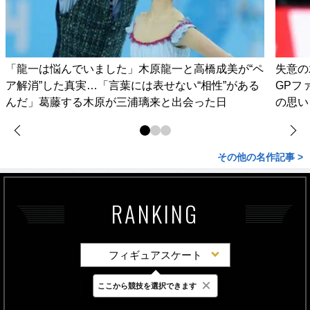
「龍一は悩んでいました」木原龍一と高橋成美が“ペ
失意の
ア解消”した真実…「言葉には表せない“相性”がある
GPフ
んだ」葛藤する木原が三浦璃来と出会った日
の思い
その他の名作記事 >
RANKING
フィギュアスケート
×
ここから競技を選択できます
最新
24時間
週間