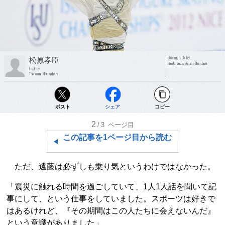
photograph by
松原孝臣
Hiroki Endo/Asahi Shimbun
text by
Takaomi Matsubara
ポスト
シェア
コピー
2
/3
ページ目
この記事を1ページ目から読む
ただ、遠藤は必ずしも乗り気というわけではなかった。
「震災に触れる時間を過ごしていて、1人1人話を聞いて記
事にして、という仕事をしていました。スポーツは好きで
はあるけれど、『その期間はこの人たちに会えないんだ』
という意識がありました」