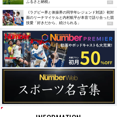
ふるさと納税』
PR
《ラグビー界と体操界の同学年レジェンド対談》初対
面のリーチマイケルと内村航平が本音で語り合った競
技愛「好きだから、続けられる」
PR