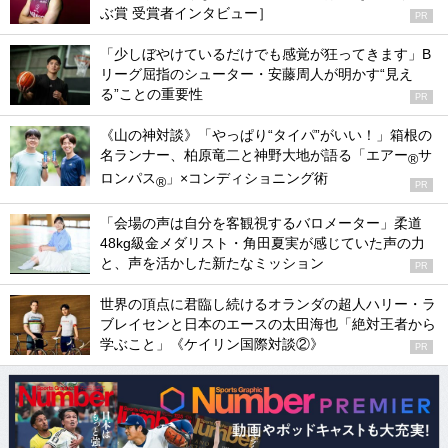
ぶ賞 受賞者インタビュー］
PR
「少しぼやけているだけでも感覚が狂ってきます」B
リーグ屈指のシューター・安藤周人が明かす“見え
る”ことの重要性
PR
《山の神対談》「やっぱり“タイパ”がいい！」箱根の
名ランナー、柏原竜二と神野大地が語る「エアー
サ
®
ロンパス
」×コンディショニング術
®
PR
「会場の声は自分を客観視するバロメーター」柔道
48kg級金メダリスト・角田夏実が感じていた声の力
と、声を活かした新たなミッション
PR
世界の頂点に君臨し続けるオランダの超人ハリー・ラ
ブレイセンと日本のエースの太田海也「絶対王者から
学ぶこと」《ケイリン国際対談②》
PR