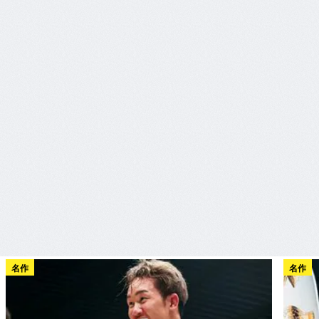
名作
名作