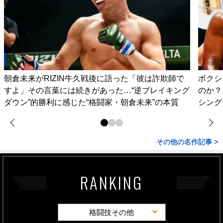
朝倉未来がRIZIN牛久戦後に語った「彼は詐欺師で
ボクシ
すよ」その言葉には続きがあった…“逆ブレイキング
のか？
ダウン”的勝利に感じた“格闘家・朝倉未来”の本質
シング
その他の名作記事 >
RANKING
格闘技その他