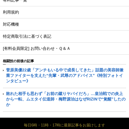
有料記事一覧
利用規約
対応機種
特定商取引法に基づく表記
[有料会員限定] お問い合わせ・Ｑ＆Ａ
格闘技の前後の記事
菅原美優22歳「アンチもいる中で成長してきた」話題の美容師兼
業ファイターを支えた“先輩・武尊のアドバイス”《特別フォトイ
ンタビュー》
敗れた相手も思わず「お前の蹴りヤバイだろ」…皇治戦での炎上
から一転、ムエタイ伝道師・梅野源治はなぜRIZINで“覚醒”したの
か
毎日6時・11時・17時に最新記事をお届けします