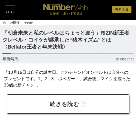
有料会員
毎日6時・11時・17時更新
格闘技
その他
「朝倉未来と私のレベルはちょっと違う」RIZIN新王者
クレベル・コイケが継承した“猪木イズム”とは
〈Bellator王者と年末決戦〉
布施鋼治
2022/10/28 17:02
「10月16日は自分の誕生日。このチャンピオンベルトは自分への
プレゼントです。1、2、3、ポペガー！」試合後、マイクを握った
33歳の新チャン...
続きを読む