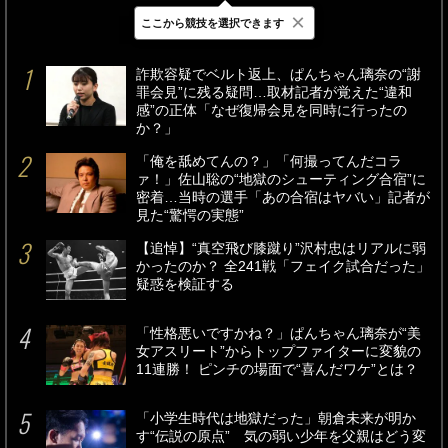
×
ここから競技を選択できます
最新
24時間
週間
詐欺容疑でベルト返上、ぱんちゃん璃奈の“謝
罪会見”に残る疑問…取材記者が覚えた“違和
感”の正体「なぜ復帰会見を同時に行ったの
か？」
「俺を舐めてんの？」「何撮ってんだコラ
ァ！」佐山聡の“地獄のシューティング合宿”に
密着…当時の選手「あの合宿はヤバい」記者が
見た“驚愕の実態”
【追悼】“真空飛び膝蹴り”沢村忠はリアルに弱
かったのか？ 全241戦「フェイク試合だった」
疑惑を検証する
「性格悪いですかね？」ぱんちゃん璃奈が“美
女アスリート”からトップファイターに変貌の
11連勝！ ピンチの場面で“喜んだワケ”とは？
「小学生時代は地獄だった」朝倉未来が明か
す“伝説の原点” 気の弱い少年を父親はどう変