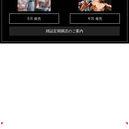
8/6
4/16
発売
発売
雑誌定期購読のご案内