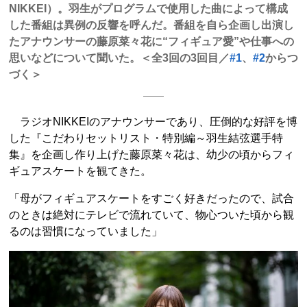
NIKKEI）。羽生がプログラムで使用した曲によって構成
した番組は異例の反響を呼んだ。番組を自ら企画し出演し
たアナウンサーの藤原菜々花に“フィギュア愛”や仕事への
思いなどについて聞いた。＜全3回の3回目／
#1
、
#2
からつ
づく＞
ラジオNIKKEIのアナウンサーであり、圧倒的な好評を博
した『こだわりセットリスト・特別編～羽生結弦選手特
集』を企画し作り上げた藤原菜々花は、幼少の頃からフィ
ギュアスケートを観てきた。
「母がフィギュアスケートをすごく好きだったので、試合
のときは絶対にテレビで流れていて、物心ついた頃から観
るのは習慣になっていました」