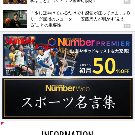
学ぶこと」《ケイリン国際対談②》
PR
「少しぼやけているだけでも感覚が狂ってきます」B
リーグ屈指のシューター・安藤周人が明かす“見え
る”ことの重要性
PR
INFORMATION