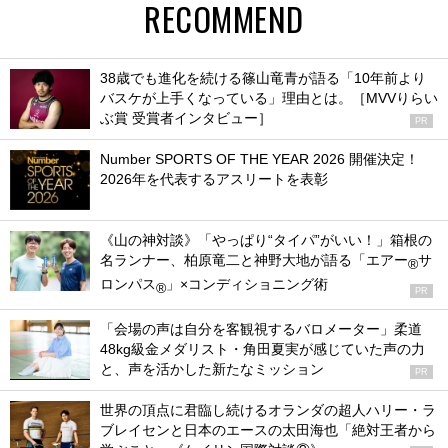
RECOMMEND
38歳でも進化を続ける篠山竜青が語る「10年前より
バスケが上手くなっている」理由とは。［MVVりらい
ぶ賞 受賞者インタビュー］
PR
Number SPORTS OF THE YEAR 2026 開催決定！
2026年を代表するアスリートを表彰
《山の神対談》「やっぱり“タイパ”がいい！」箱根の
名ランナー、柏原竜二と神野大地が語る「エアー
サ
®
ロンパス
」×コンディショニング術
®
PR
「会場の声は自分を客観視するバロメーター」柔道
48kg級金メダリスト・角田夏実が感じていた声の力
と、声を活かした新たなミッション
PR
世界の頂点に君臨し続けるオランダの超人ハリー・ラ
ブレイセンと日本のエースの太田海也「絶対王者から