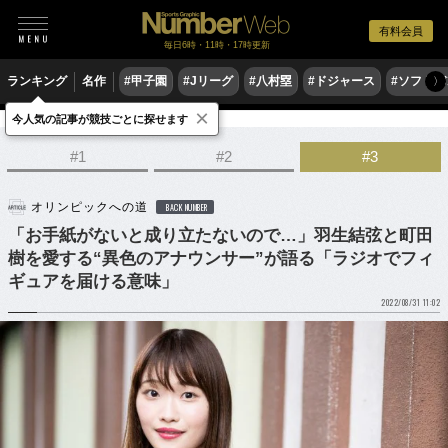
有料会員
毎日6時・11時・17時更新
ランキング
名作
#甲子園
#Jリーグ
#八村塁
#ドジャース
#ソフトバ
〉
×
今人気の記事が競技ごとに探せます
フィギュアスケート
#1
#2
#3
オリンピックへの道
BACK NUMBER
「お手紙がないと成り立たないので…」羽生結弦と町田
樹を愛する“異色のアナウンサー”が語る「ラジオでフィ
ギュアを届ける意味」
2022/08/31 11:02