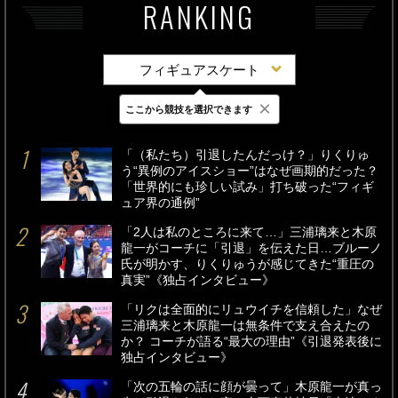
RANKING
フィギュアスケート
×
ここから競技を選択できます
最新
24時間
週間
「（私たち）引退したんだっけ？」りくりゅ
う“異例のアイスショー”はなぜ画期的だった？
「世界的にも珍しい試み」打ち破った“フィギ
ュア界の通例”
「2人は私のところに来て…」三浦璃来と木原
龍一がコーチに「引退」を伝えた日…ブルーノ
氏が明かす、りくりゅうが感じてきた“重圧の
真実”《独占インタビュー》
「リクは全面的にリュウイチを信頼した」なぜ
三浦璃来と木原龍一は無条件で支え合えたの
か？ コーチが語る“最大の理由”《引退発表後に
独占インタビュー》
「次の五輪の話に顔が曇って」木原龍一が真っ