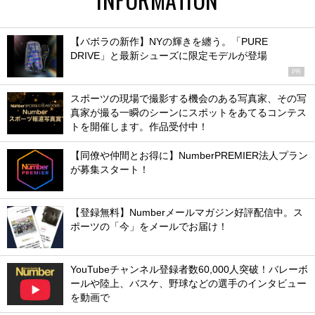
【バボラの新作】NYの輝きを纏う。「PURE
DRIVE」と最新シューズに限定モデルが登場
PR
スポーツの現場で撮影する機会のある写真家、その写
真家が撮る一瞬のシーンにスポットをあてるコンテス
トを開催します。作品受付中！
【同僚や仲間とお得に】NumberPREMIER法人プラン
が募集スタート！
【登録無料】Numberメールマガジン好評配信中。ス
ポーツの「今」をメールでお届け！
YouTubeチャンネル登録者数60,000人突破！バレーボ
ールや陸上、バスケ、野球などの選手のインタビュー
を動画で