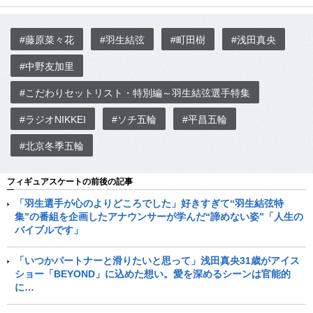
#藤原菜々花
#羽生結弦
#町田樹
#浅田真央
#中野友加里
#こだわりセットリスト・特別編～羽生結弦選手特集
#ラジオNIKKEI
#ソチ五輪
#平昌五輪
#北京冬季五輪
フィギュアスケートの前後の記事
「羽生選手が心のよりどころでした」好きすぎて“羽生結弦特
集”の番組を企画したアナウンサーが学んだ“諦めない姿”「人生の
バイブルです」
「いつかパートナーと滑りたいと思って」浅田真央31歳がアイス
ショー「BEYOND」に込めた想い。愛を深めるシーンは官能的
に…