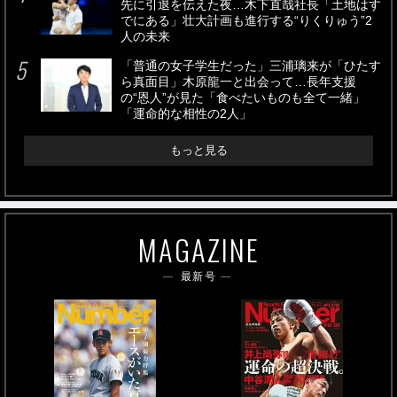
先に引退を伝えた夜…木下直哉社長「土地はす
でにある」壮大計画も進行する“りくりゅう”2
人の未来
「普通の女子学生だった」三浦璃来が「ひたす
ら真面目」木原龍一と出会って…長年支援
の“恩人”が見た「食べたいものも全て一緒」
「運命的な相性の2人」
もっと見る
MAGAZINE
最新号