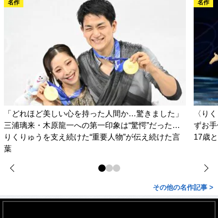
名作
名作
「どれほど美しい心を持った人間か…驚きました」
〈りく
三浦璃来・木原龍一への第一印象は“驚愕”だった…
ずお手
りくりゅうを支え続けた“重要人物”が伝え続けた言
17歳
葉
その他の名作記事 >