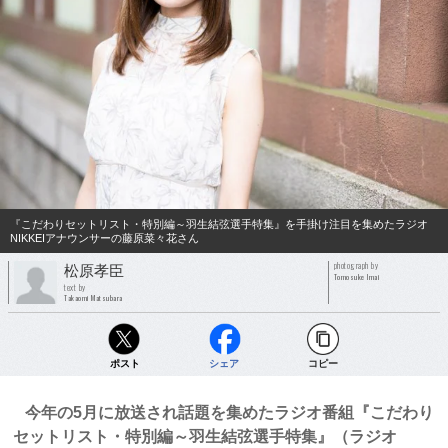
『こだわりセットリスト・特別編～羽生結弦選手特集』を手掛け注目を集めたラジオ
NIKKEIアナウンサーの藤原菜々花さん
photograph by
松原孝臣
Tomosuke Imai
text by
Takaomi Matsubara
ポスト
シェア
コピー
今年の5月に放送され話題を集めたラジオ番組『こだわり
セットリスト・特別編～羽生結弦選手特集』（ラジオ