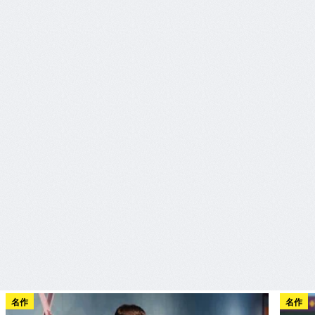
名作
名作