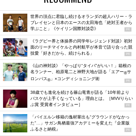
世界の頂点に君臨し続けるオランダの超人ハリー・ラ
ブレイセンと日本のエースの太田海也「絶対王者から
学ぶこと」《ケイリン国際対談②》
PR
《ラグビー界と体操界の同学年レジェンド対談》初対
面のリーチマイケルと内村航平が本音で語り合った競
技愛「好きだから、続けられる」
PR
《山の神対談》「やっぱり“タイパ”がいい！」箱根の
名ランナー、柏原竜二と神野大地が語る「エアー
サ
®
ロンパス
」×コンディショニング術
®
PR
38歳でも進化を続ける篠山竜青が語る「10年前より
バスケが上手くなっている」理由とは。［MVVりらい
ぶ賞 受賞者インタビュー］
PR
「バイエルン移籍の逸材輩出も“グラウンドがなかっ
た”…」サガン鳥栖最強アカデミーを変えた『企業版
ふるさと納税』
PR