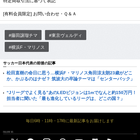
特定商取引法に基づく表記
[有料会員限定] お問い合わせ・Ｑ＆Ａ
#藤田譲瑠チマ
#東京ヴェルディ
#横浜F・マリノス
サッカー日本代表の前後の記事
松田直樹の命日に思う…横浜F・マリノス角田涼太朗23歳がどこ
か、かぶるのはナゼ？ 筑波大の卒論テーマは「センターバック」
“Jリーグでよく見る”あのLEDビジョンは1mでなんと約150万円！
担当者に聞いた「最も進化しているリーグは、どこの国？」
毎日6時・11時・17時に最新記事をお届けします
FOLLOW US