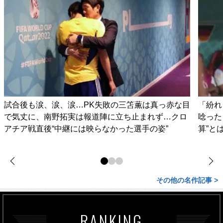
試合後も涙、涙、涙…PK失敗の三笘薫は真っ赤な目
「紛れ
で気丈に、南野拓実は報道陣に立ち止まれず…クロ
唸った
アチア戦直後“中継には映らなかった選手の姿”
算”と
その他の名作記事 >
RANKING