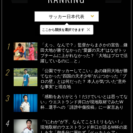
サッカー日本代表
×
ここから競技を選択できます
最新
24時間
週間
「えっ、なんで？」監督からまさかの宣告…鎌
田大地が勝てなかった“愛媛の天才”はなぜトッ
プチームに上がれなかった？「大地はプロで活
躍しているのに…と」
「公園でサッカーしてこい」あの鎌田大地が勝
てなかった“四国の天才少年”がぶつかった「プ
ロの壁」とは何だった？ 本人が気づいた“意外
な事実”と現在地
「感動をありがとう！だけでいいとは思ってな
い」ウエストランド井口が現地取材でみたW
杯…選手への「誹謗中傷投稿」に一家言あり
「“にわか”が下、なんてこと1ミリもない！」
現地取材のウエストランド井口が語るW杯の楽
しみ方「御多分に漏れず『ベッカムヘア』