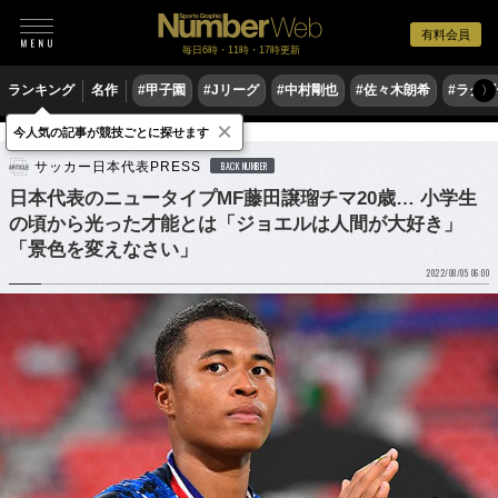
有料会員
毎日6時・11時・17時更新
ランキング
名作
#甲子園
#Jリーグ
#中村剛也
#佐々木朗希
#ラグ
〉
×
今人気の記事が競技ごとに探せます
サッカー
サッカー日本代表
サッカー日本代表PRESS
BACK NUMBER
日本代表のニュータイプMF藤田譲瑠チマ20歳… 小学生
の頃から光った才能とは「ジョエルは人間が大好き」
「景色を変えなさい」
2022/08/05 06:00