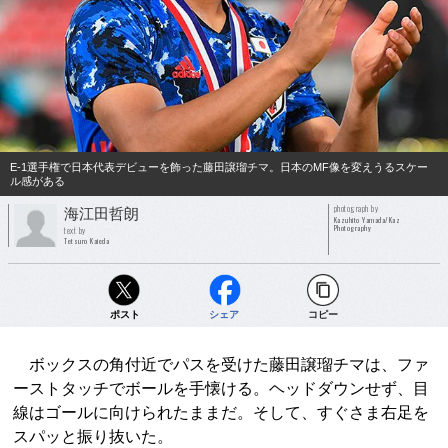
E-1選手権で日本代表デビューを飾った藤田譲瑠チマ。日本のMF像を変えうるスケー
ル感がある
photograph by
海江田哲朗
Kazuhito Yamada/Kaz
Photography
text by
Tetsuro Kaieda
ポスト
シェア
コピー
ボックスの角付近でパスを受けた藤田譲瑠チマは、ファ
ーストタッチでボールを手懐ける。ヘッドダウンせず、目
線はゴールに向けられたままだ。そして、すぐさま右足を
スパッと振り抜いた。