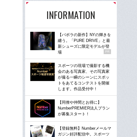
INFORMATION
【バボラの新作】NYの輝きを
纏う。「PURE DRIVE」と最
新シューズに限定モデルが登
場
PR
スポーツの現場で撮影する機
会のある写真家、その写真家
が撮る一瞬のシーンにスポッ
トをあてるコンテストを開催
します。作品受付中！
【同僚や仲間とお得に】
NumberPREMIER法人プラン
が募集スタート！
【登録無料】Numberメールマ
ガジン好評配信中。スポーツ