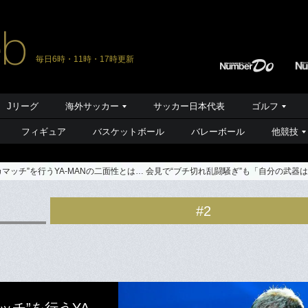
毎日6時・11時・17時更新
Jリーグ
海外サッカー
サッカー日本代表
ゴルフ
フィギュア
バスケットボール
バレーボール
他競技
マッチ”を行うYA-MANの二面性とは… 会見で“ブチ切れ乱闘騒ぎ”も「自分の武器
#2