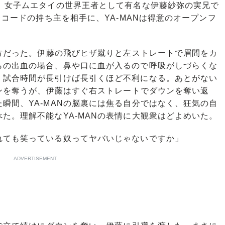
。女子ムエタイの世界王者として有名な伊藤紗弥の実兄で
レコードの持ち主を相手に、YA-MANは得意のオープンフ
方だった。伊藤の飛びヒザ蹴りと左ストレートで眉間をカ
らの出血の場合、鼻や口に血が入るので呼吸がしづらくな
。試合時間が長引けば長引くほど不利になる。あとがない
ウンを奪うが、伊藤はすぐ右ストレートでダウンを奪い返
瞬間、YA-MANの脳裏には焦る自分ではなく、狂気の自
た。理解不能なYA-MANの表情に大観衆はどよめいた。
れても笑っている奴ってヤバいじゃないですか」
ADVERTISEMENT