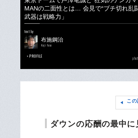
東京ドームで芦澤竜誠と“狂気のケンカマッ
MANの二面性とは… 会見で“ブチ切れ乱
武器は戦略力」
text by
布施鋼治
Koji Fuse
PROFILE
phot
この
ダウンの応酬の最中に