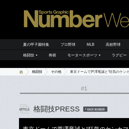
夏の甲子園特集
プロ野球
MLB
高校野球
格闘技
将棋
モータースポーツ
ラグビー
格闘技
その他
東京ドームで芦澤竜誠と“狂気のケンカ
#1
格闘技PRESS
BACK NUMBER