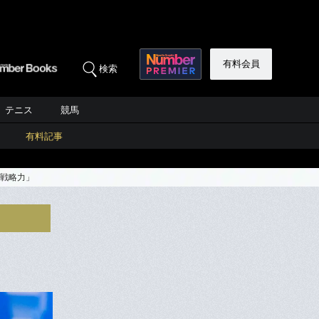
有料会員
検索
テニス
競馬
有料記事
は戦略力」