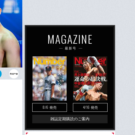
MAGAZINE
最新号
澤竜誠と対戦す
ており、試合
8/6
4/16
発売
発売
雑誌定期購読のご案内