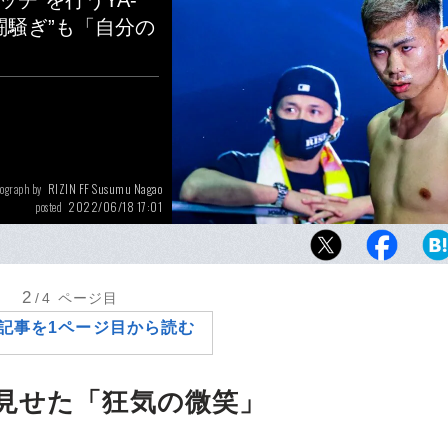
チ”を行うYA-
闘騒ぎ”も「自分の
RIZIN FF Susumu Nagao
ograph by
2022/06/18 17:01
posted
『THE MATCH 2022』で“K-1の問題児”芦
るYA-MAN。両者は会見で乱闘騒ぎを起こし
前の視殺戦からも目が離せない
2
/4
ページ目
記事を1ページ目から読む
見せた「狂気の微笑」