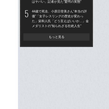
はヤバい」記者が見た“驚愕の実態”
狩り
44歳で死去、小原日登美さん“本当の評
「
価”「女子レスリングの歴史が変わっ
体、
た」栄和人氏「どう言えばいいか…」金
ー
メダリストの“知られざる壮絶人生”
リ
もっと見る