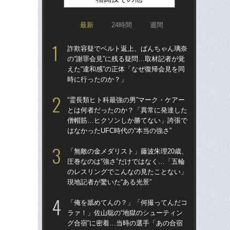
最新
24時間
週間
詐欺容疑でベルト返上、ぱんちゃん璃奈
詐
の“謝罪会見”に残る疑問…取材記者が覚
の“
えた“違和感”の正体「なぜ復帰会見を同
えた
時に行ったのか？」
時
“霊長類ヒト科最強の男”マーク・ケアー
「
とは何者だったのか？「異常に発達した
ラァ
僧帽筋…ヒクソンしか勝てない」誇張で
グ合
はなかったUFC時代の“本当の強さ”
はヤ
「無敵の金メダリスト」藤波朱理20歳、
佐
圧巻なのは“強さ”だけではなく…「五輪
ろ」
のレスリングでこんなの見たことない」
パ
現地記者が驚いた“ある光景”
ッ」
「俺を舐めてんの？」「何撮ってんだコ
最
ラァ！」佐山聡の“地獄のシューティン
合
グ合宿”に密着…当時の選手「あの合宿
一枚