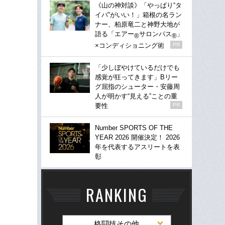
《山の神対談》「やっぱり“タ
イパ”がいい！」箱根の名ラン
ナー、柏原竜二と神野大地が
語る「エアー
サロンパス
」
®
®
×コンディショニング術
PR
「少しぼやけているだけでも
感覚が狂ってきます」Bリー
グ屈指のシューター・安藤周
人が明かす“見える”ことの重
要性
PR
Number SPORTS OF THE
YEAR 2026 開催決定！ 2026
年を代表するアスリートを表
彰
RANKING
格闘技その他