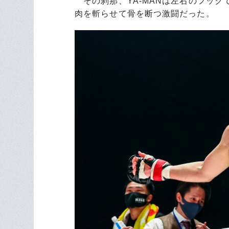
その刹那、YA-MANは左右のフック
肉を斬らせて骨を断つ激闘だった。