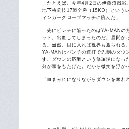
たとえば、今年4月2日の伊藤澄哉戦
地下格闘技17戦全勝（15KO）という
ィンガーグローブマッチに臨んだ。
先にピンチに陥ったのはYA-MANの
ット。出血してしまったのだ。眉間か
る。当然、目に入れば視界も遮られる
YA-MANはパンチの連打で先制のダ
す。ダウンの応酬という修羅場になった
分が頭をもたげた。だから微笑を浮かべ
「血まみれになりながらダウンを奪わ