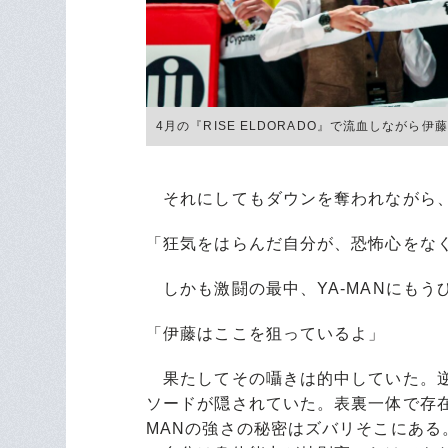
4月の『RISE ELDORADO』で流血しながら伊藤澄
それにしてもダウンを奪われながら、な
「狂気をはらんだ自分が、恐怖心をな
しかも激闘の最中、YA-MANにもう
「伊藤はここを狙っているよ」
果たしてその囁きは的中していた。逆
ソードが隠されていた。表裏一体で存在
MANの強さの秘密はズバリそこにある