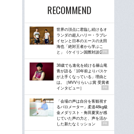
RECOMMEND
世界の頂点に君臨し続けるオ
ランダの超人ハリー・ラブレ
イセンと日本のエースの太田
海也「絶対王者から学ぶこ
と」《ケイリン国際対談②》
PR
38歳でも進化を続ける篠山竜
青が語る「10年前よりバスケ
が上手くなっている」理由と
は。［MVVりらいぶ賞 受賞者
インタビュー］
PR
「会場の声は自分を客観視す
るバロメーター」柔道48kg級
金メダリスト・角田夏実が感
じていた声の力と、声を活か
した新たなミッション
PR