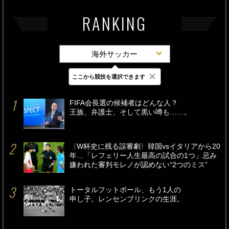
RANKING
海外サッカー
×
ここから競技を選択できます
最新
24時間
週間
FIFA会長選の候補者はどんな人？
王族、弁護士、そして黒い噂も……。
〈W杯史に残る誤審劇〉韓国vsイタリアから20
年…「レフェリー人生最高の試合の1つ」忌み
嫌われた審判モレノが認めない“2つのミス”
トータルフットボール、もう1人の
申し子。レンセンブリンクの生涯。