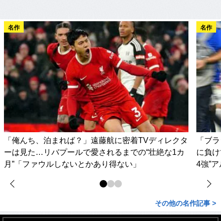
名作
名作
「俺んち、泊まれば？」遠藤航に密着TVディレクタ
「ブラ
ーは見た…リバプールで愛されるまでの“壮絶な1カ
に負け
月”「ファウルしないとかあり得ない」
4強”
その他の名作記事 >