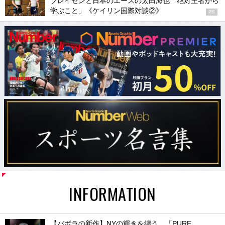
ブレイセンと日本のエースの太田海也「絶対王者から
学ぶこと」《ケイリン国際対談②》
PR
INFORMATION
【バボラの新作】NYの輝きを纏う。「PURE