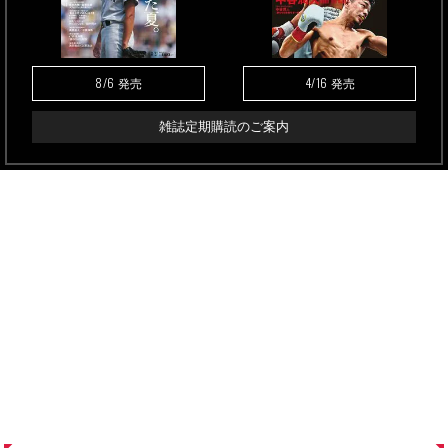
8/6
4/16
発売
発売
雑誌定期購読のご案内