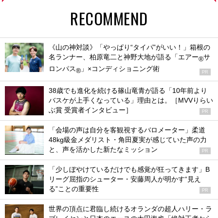
RECOMMEND
《山の神対談》「やっぱり“タイパ”がいい！」箱根の
名ランナー、柏原竜二と神野大地が語る「エアー
サ
®
ロンパス
」×コンディショニング術
®
PR
38歳でも進化を続ける篠山竜青が語る「10年前より
バスケが上手くなっている」理由とは。［MVVりらい
ぶ賞 受賞者インタビュー］
PR
「会場の声は自分を客観視するバロメーター」柔道
48kg級金メダリスト・角田夏実が感じていた声の力
と、声を活かした新たなミッション
PR
「少しぼやけているだけでも感覚が狂ってきます」B
リーグ屈指のシューター・安藤周人が明かす“見え
る”ことの重要性
PR
世界の頂点に君臨し続けるオランダの超人ハリー・ラ