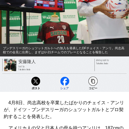
ブンデスリーガのシュツットガルトへの加入を発表したDFチェイス・アンリ。尚志高
校での会見に出席し、まずはU-21チームでのプレーとなることを報告した
photograph by
安藤隆人
Takahito Ando
text by
Takahito Ando
ポスト
シェア
コピー
4月8日、尚志高校を卒業したばかりのチェイス・アンリ
が、ドイツ・ブンデスリーガのシュツットガルトとプロ契
約することを発表した。
アメリカ人の父と日本人の母を持つアンリは、187cmの