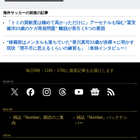
海外サッカーの前後の記事
「トミの貢献度は極めて高かっただけに」アーセナルも悩む“冨安
健洋23歳のケガ再発問題” 離脱が長引く5つの要因
“移籍前はメンタルも落ちていた”香川真司33歳が赤裸々に明かす
現状「理不尽に思えるくらいの練習も」〈単独インタビュー〉
毎日6時・11時・17時に最新記事をお届けします
FOLLOW US
MAGAZINE
雑誌『Number』購読のご案
雑誌『Number』バックナン
内
バー
SPECIAL