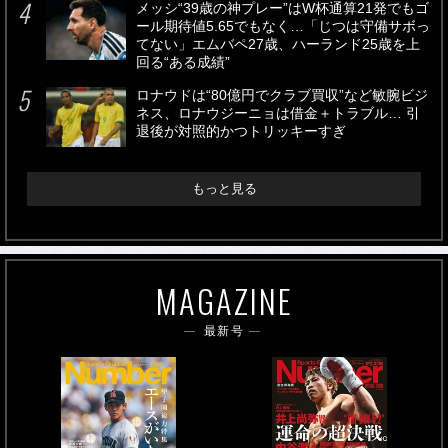
メッシ“39歳の神プレー”はW杯通算21発でもゴ
ール期待値5.65でもなく…「じつは守備サボっ
てない」エムバペ27歳、ハーランド25歳を上
回る“ある成績”
ロナウドは“80億円でクラブ買収”など敏腕ビジ
ネス、ロナウジーニョは借金＋トラブル… 引
退後が対照的かつトリッキーすぎ
もっと見る
MAGAZINE
最新号