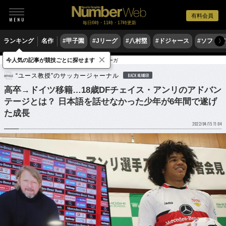
有料会員
毎日6時・11時・17時更新
ランキング
名作
#甲子園
#Jリーグ
#八村塁
#ドジャース
#ソフトバ
〉
×
今人気の記事が競技ごとに探せます
サッカー
海外サッカー
ブンデスリーガ
“ユース教授”のサッカージャーナル
BACK NUMBER
高卒→ドイツ移籍…18歳DFチェイス・アンリのアドバン
テージとは？ 日本語を話せなかった少年が6年間で遂げ
た成長
2022/04/15 11:04