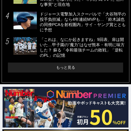
な事実”と現在地
ドジャース電撃加入スクーバルで「大谷翔平の
投手負担減」なら4年連続MVPも…「鈴木誠也
の同僚PCAを射程圏内」サイ・ヤング賞ととも
に予想
「これは、なにか起きますね」9回表、扉は開
いた…甲子園の“魔力”はなぜ熊本・有明に味方
した？ 蘇る「令和最強チームの敗戦」「逆転
のPL」の記憶
もっと見る