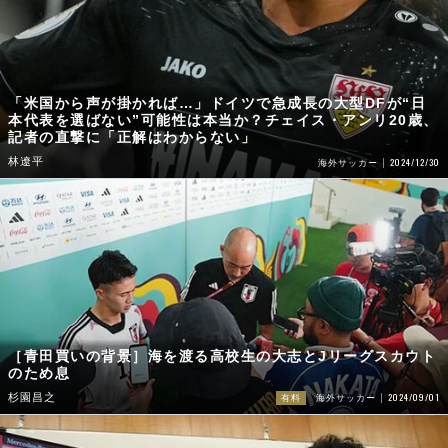
「米国から声が掛かれば…」ドイツで急成長の大型DFが“日
本代表を選ばない”可能性は本当か？チェイス・アンリ20歳、
記者の直撃に「正解はわからない」
林遼平
2024/12/30
海外サッカー
［青田買いの背景］海を渡る高校生の大志とJリーグスカウト
のため息
2024/09/01
杉園昌之
有料
海外サッカー