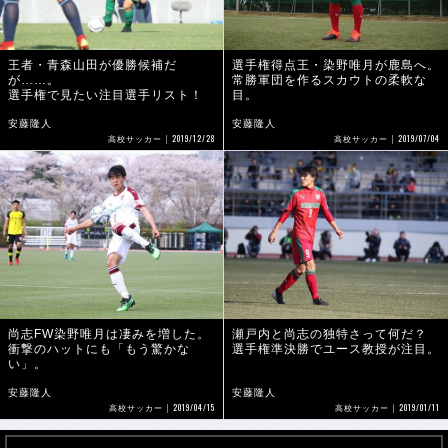
王者・青森山田が優勝候補だ
選手権得点王・染野唯月が鹿島へ。
が……。
常勝軍団を作るスカウトの柔軟な
選手権で見たい注目選手リスト！
目。
安藤隆人
安藤隆人
2019/12/28
2019/07/04
高校サッカー
高校サッカー
尚志FW染野唯月は凄みを増した。
瀬戸内と尚志の独特さって何だ？
衝撃のハットにも「もう驚かな
選手権準決勝でユース教授が注目。
い」。
安藤隆人
安藤隆人
2019/04/15
2019/01/11
高校サッカー
高校サッカー