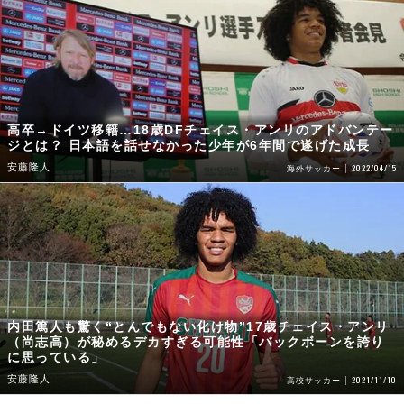
高卒→ドイツ移籍…18歳DFチェイス・アンリのアドバンテー
ジとは？ 日本語を話せなかった少年が6年間で遂げた成長
安藤隆人
2022/04/15
海外サッカー
内田篤人も驚く“とんでもない化け物”17歳チェイス・アンリ
（尚志高）が秘めるデカすぎる可能性「バックボーンを誇り
に思っている」
安藤隆人
2021/11/10
高校サッカー