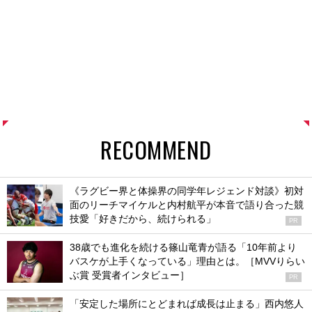
RECOMMEND
《ラグビー界と体操界の同学年レジェンド対談》初対
面のリーチマイケルと内村航平が本音で語り合った競
技愛「好きだから、続けられる」
PR
38歳でも進化を続ける篠山竜青が語る「10年前より
バスケが上手くなっている」理由とは。［MVVりらい
ぶ賞 受賞者インタビュー］
PR
「安定した場所にとどまれば成長は止まる」西内悠人