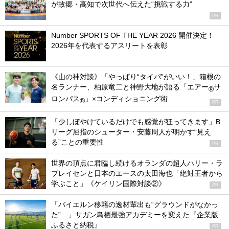
が故郷・高知で次世代へ伝えた“挑戦する力”
PR
Number SPORTS OF THE YEAR 2026 開催決定！
2026年を代表するアスリートを表彰
《山の神対談》「やっぱり“タイパ”がいい！」箱根の
名ランナー、柏原竜二と神野大地が語る「エアー
サ
®
ロンパス
」×コンディショニング術
®
PR
「少しぼやけているだけでも感覚が狂ってきます」B
リーグ屈指のシューター・安藤周人が明かす“見え
る”ことの重要性
PR
世界の頂点に君臨し続けるオランダの超人ハリー・ラ
ブレイセンと日本のエースの太田海也「絶対王者から
学ぶこと」《ケイリン国際対談②》
PR
「バイエルン移籍の逸材輩出も“グラウンドがなかっ
た”…」サガン鳥栖最強アカデミーを変えた『企業版
ふるさと納税』
PR