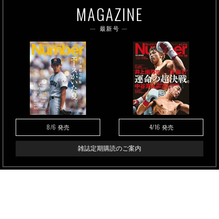
MAGAZINE
最新号
8/6
4/16
発売
発売
雑誌定期購読のご案内