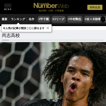
有料会員
毎日6時・11時・17時更新
最新
ランキング
名作
#甲子園
#Jリーグ
#中村剛也
#佐々木朗希
〉
×
今人気の記事が競技ごとに探せます
学校
福島県
尚志高校
関連記事
尚志高校