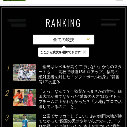
RANKING
全ての競技
×
ここから競技を選択できます
最新
24時間
週間
「聖光はレベルが高くて行けない」からのスタ
ートも…「高校で球速15キロアップ」福島の
絶対王者を封じた「ソフトボール出身」“背番
号17”の正体
「えっ、なんで？」監督からまさかの宣告…鎌
田大地が勝てなかった“愛媛の天才”はなぜトッ
プチームに上がれなかった？「大地はプロで活
躍しているのに…と」
「公園でサッカーしてこい」あの鎌田大地が勝
てなかった“四国の天才少年”がぶつかった「プ
ロの壁」とは何だった？ 本人が気づいた“意外