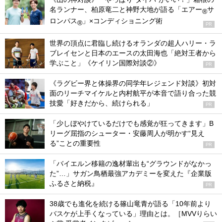
名ランナー、柏原竜二と神野大地が語る「エアー
サ
®
ロンパス
」×コンディショニング術
®
PR
世界の頂点に君臨し続けるオランダの超人ハリー・ラ
ブレイセンと日本のエースの太田海也「絶対王者から
学ぶこと」《ケイリン国際対談②》
PR
《ラグビー界と体操界の同学年レジェンド対談》初対
面のリーチマイケルと内村航平が本音で語り合った競
技愛「好きだから、続けられる」
PR
「少しぼやけているだけでも感覚が狂ってきます」B
リーグ屈指のシューター・安藤周人が明かす“見え
る”ことの重要性
PR
「バイエルン移籍の逸材輩出も“グラウンドがなかっ
た”…」サガン鳥栖最強アカデミーを変えた『企業版
ふるさと納税』
PR
38歳でも進化を続ける篠山竜青が語る「10年前より
バスケが上手くなっている」理由とは。［MVVりらい