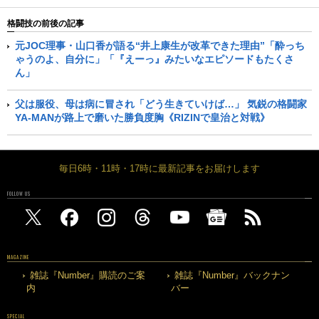
格闘技の前後の記事
元JOC理事・山口香が語る“井上康生が改革できた理由”「酔っち
ゃうのよ、自分に」「『えーっ』みたいなエピソードもたくさ
ん」
父は服役、母は病に冒され「どう生きていけば…」 気鋭の格闘家
YA-MANが路上で磨いた勝負度胸《RIZINで皇治と対戦》
毎日6時・11時・17時に最新記事をお届けします
FOLLOW US
MAGAZINE
雑誌『Number』購読のご案
雑誌『Number』バックナン
内
バー
SPECIAL