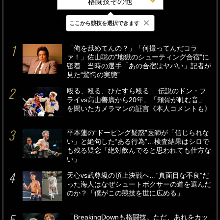
格闘技その他
×
ここから競技を選択できます
最新
24時間
週間
「俺を舐めてんの？」「何撮ってんだコラ
ァ！」佐山聡の“地獄のシューティング合宿”に
密着…当時の選手「あの合宿はヤバい」記者が
見た“驚愕の実態”
殴る、殴る、ひたすら殴る… 伝説のドン・フ
ライvs高山善廣から20年、「頬骨が軋む音」
を聞いたカメラマンの証言《本人コメントも》
平本蓮の“ドーピング疑惑”医師が「信じられな
い」と絶句した“ある行為”…検査結果はシロで
も残る疑念「絶対飲んでると思われても仕方な
い」
天心vs武尊級の頂上決戦へ…“真面目な不良”だ
った海人はなぜシュートボクサーの道を選んだ
のか？「僕がこの競技を世に広める」
「BreakingDownも格闘技。ただ、あれをカッ