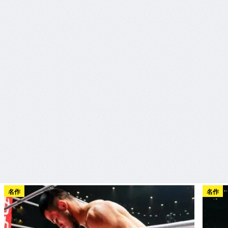
名作
名作