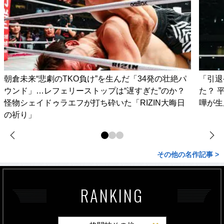
朝倉未来“悲劇のTKO負け”を生んだ「34発の壮絶パ
「引退
ウンド」…レフェリーストップは“遅すぎた”のか？
た？ 
怪物シェイドゥラエフが打ち砕いた「RIZIN大晦日
嘩が生
の祈り」
その他の名作記事 >
RANKING