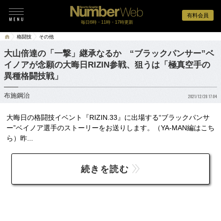
有料会員
毎日6時・11時・17時更新
格闘技
その他
大山倍達の「一撃」継承なるか “ブラックパンサー”ベ
イノアが念願の大晦日RIZIN参戦、狙うは「極真空手の
異種格闘技戦」
布施鋼治
2021/12/28 17:04
大晦日の格闘技イベント『RIZIN.33』に出場する“ブラックパンサ
ー”ベイノア選手のストーリーをお送りします。（YA-MAN編はこち
ら）昨...
続きを読む