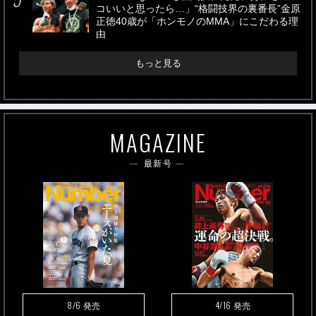
コいいと思ったら…」“格闘技界の裏番長”金原
正徳40歳が「ホンモノのMMA」にこだわる理
由
もっと見る
MAGAZINE
最新号
8/6
4/16
発売
発売