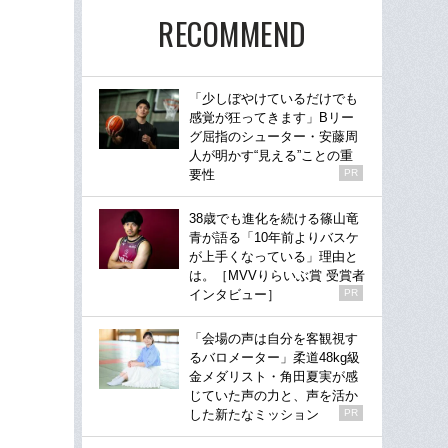
RECOMMEND
「少しぼやけているだけでも
感覚が狂ってきます」Bリー
グ屈指のシューター・安藤周
人が明かす“見える”ことの重
要性
PR
38歳でも進化を続ける篠山竜
青が語る「10年前よりバスケ
が上手くなっている」理由と
は。［MVVりらいぶ賞 受賞者
インタビュー］
PR
「会場の声は自分を客観視す
るバロメーター」柔道48kg級
金メダリスト・角田夏実が感
じていた声の力と、声を活か
した新たなミッション
PR