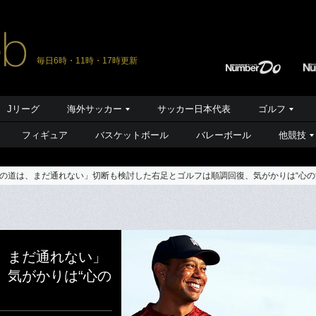
毎日6時・11時・17時更新
Jリーグ
海外サッカー
サッカー日本代表
ゴルフ
フィギュア
バスケットボール
バレーボール
他競技
の道は、まだ通れない」切断も検討した右足とゴルフは順調回復、気がかりは“心の
、まだ通れない」
、気がかりは“心の