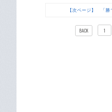
【次ページ】 「勝
1
BACK