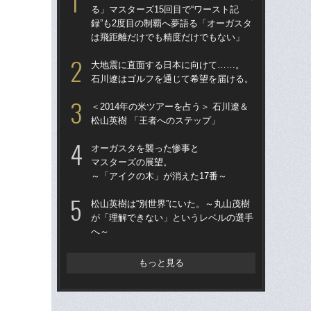
る」マスターズ15回目で“ワースト記
る」
録”も2度目の制覇へ夢語る「オーガスタ
録”
は飛距離だけでも精度だけでもない」
は
大地震に直面する日本に向けて……。
「
石川遼はゴルフを通じて希望を届ける。
に
左
＜2014年の米ツアーを占う＞ 石川遼＆
は
松山英樹 「王者へのステップ」
「イ
オーガスタを襲った惨事と
切れ
マスターズの展望。
んだ
～「アイクの木」が消えた17番～
だ
松山英樹は“別世界”にいた。～丸山茂樹
「
が「理解できない」というレベルの選手
匠・
へ～
も…
ル
もっと見る
松
米