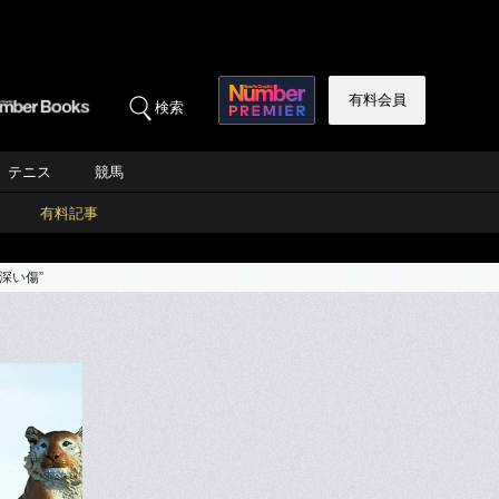
有料会員
検索
テニス
競馬
有料記事
深い傷”