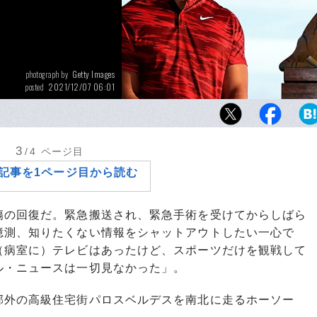
Getty Images
photograph by
2021/12/07 06:01
posted
ホストを務めた「ヒーロー・ワールドチャレ
舞台に姿を見せたタイガー・ウッズ。練習場
ーショットも披露するほど回復している
3
/4
ページ目
記事を1ページ目から読む
の回復だ。緊急搬送され、緊急手術を受けてからしばら
憶測、知りたくない情報をシャットアウトしたい一心で
（病室に）テレビはあったけど、スポーツだけを観戦して
ル・ニュースは一切見なかった」。
外の高級住宅街パロスベルデスを南北に走るホーソー