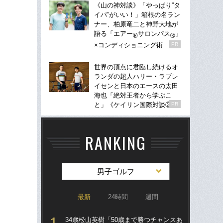
《山の神対談》「やっぱり“タ
イパ”がいい！」箱根の名ラン
ナー、柏原竜二と神野大地が
語る「エアー
サロンパス
」
®
®
×コンディショニング術
PR
世界の頂点に君臨し続けるオ
ランダの超人ハリー・ラブレ
イセンと日本のエースの太田
海也「絶対王者から学ぶこ
と」《ケイリン国際対談②》
PR
RANKING
男子ゴルフ
最新
24時間
週間
34歳松山英樹「50歳まで勝つチャンスあ
34