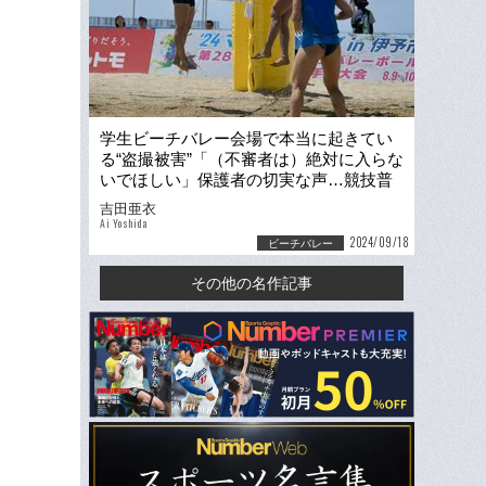
学生ビーチバレー会場で本当に起きてい
る“盗撮被害”「（不審者は）絶対に入らな
いでほしい」保護者の切実な声…競技普
及のための“課題”とは
吉田亜衣
Ai Yoshida
2024/09/18
ビーチバレー
その他の名作記事