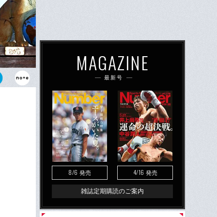
MAGAZINE
最新号
ンジ」で公の
ではドライバ
8/6
4/16
発売
発売
雑誌定期購読のご案内