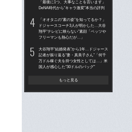
「最後に1つ、大事なことを言います」
四
DeNA時代から“キャラ激変”本当の評判
直面
「オオタニの“素の姿”を知ってるか？」
「オ
ドジャースコーチ3人が明かした…大谷
ド
翔平“テレビに映らない”素顔「ベッツや
翔平
フリーマンも熱心だが…」
フ
大谷翔平“結婚発表”から1年…ドジャース
「
記者が振り返る“妻・真美子さん”「何千
ッ
万ドル稼ぐ夫を持つ女性としては…」米
は黒
国人が感心した“30ドルのバッグ”
平
もっと見る