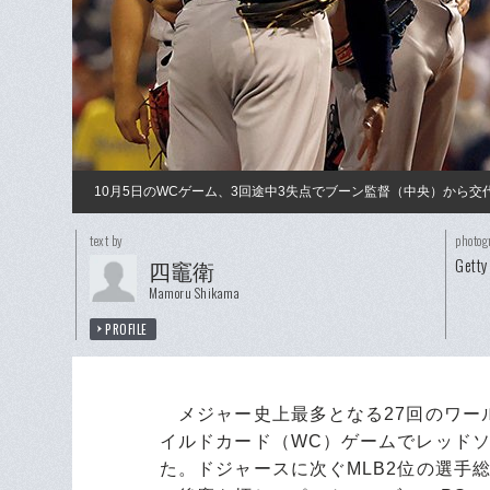
10月5日のWCゲーム、3回途中3失点でブーン監督（中央）から
text by
photog
Getty
四竈衛
Mamoru Shikama
PROFILE
メジャー史上最多となる27回のワー
イルドカード（WC）ゲームでレッドソ
た。ドジャースに次ぐMLB2位の選手