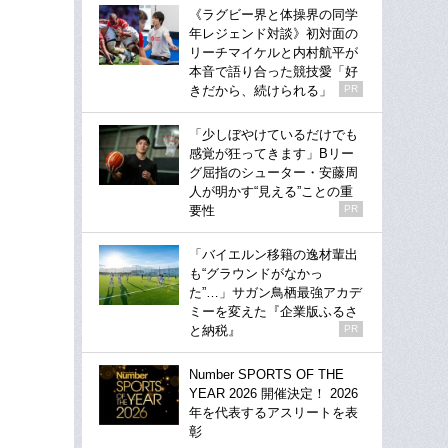
《ラグビー界と体操界の同学
年レジェンド対談》初対面の
リーチマイケルと内村航平が
本音で語り合った競技愛「好
きだから、続けられる」
PR
「少しぼやけているだけでも
感覚が狂ってきます」Bリー
グ屈指のシューター・安藤周
人が明かす“見える”ことの重
要性
PR
「バイエルン移籍の逸材輩出
も“グラウンドがなかっ
た”…」サガン鳥栖最強アカデ
ミーを変えた『企業版ふるさ
と納税』
PR
Number SPORTS OF THE
YEAR 2026 開催決定！ 2026
年を代表するアスリートを表
彰