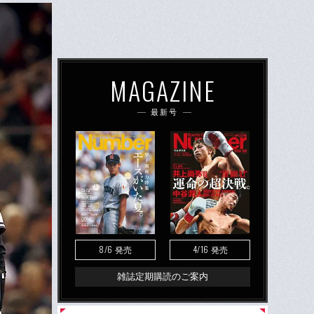
MAGAZINE
最新号
8/6
4/16
発売
発売
雑誌定期購読のご案内