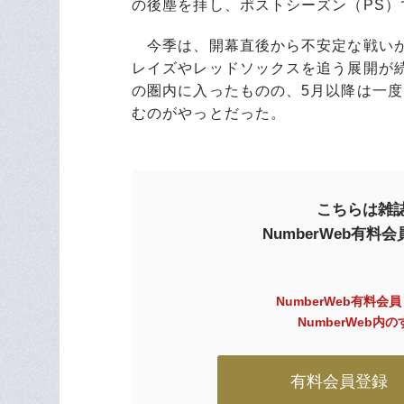
の後塵を拝し、ポストシーズン（PS）
今季は、開幕直後から不安定な戦いが
レイズやレッドソックスを追う展開が続
の圏内に入ったものの、5月以降は一度
むのがやっとだった。
こちらは雑誌
NumberWeb有
NumberWeb有料会
NumberWeb
有料会員登録