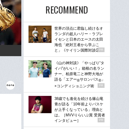
RECOMMEND
世界の頂点に君臨し続けるオ
ランダの超人ハリー・ラブレ
イセンと日本のエースの太田
海也「絶対王者から学ぶこ
と」《ケイリン国際対談②》
PR
《山の神対談》「やっぱり“タ
イパ”がいい！」箱根の名ラン
ナー、柏原竜二と神野大地が
語る「エアー
サロンパス
」
®
®
×コンディショニング術
PR
38歳でも進化を続ける篠山竜
青が語る「10年前よりバスケ
が上手くなっている」理由と
は。［MVVりらいぶ賞 受賞者
インタビュー］
PR