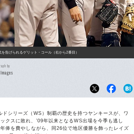
交代を告げられるゲリット・コール（右から2番目）
raph by
 Images
ルドシリーズ（WS）制覇の歴史を持つヤンキースが、ワ
ックスに敗れ、'09年以来となるWS出場を今季も逃し
総年俸を費やしながら、同26位で地区優勝を飾ったレイズ