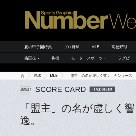
夏の甲子園特集
プロ野球
MLB
高校野球
格闘技
将棋
モータースポーツ
ラグビー
野球
MLB
「盟主」の名が虚しく響く、ヤンキース、
SCORE CARD
BACK NUMBER
「盟主」の名が虚しく響
逸。