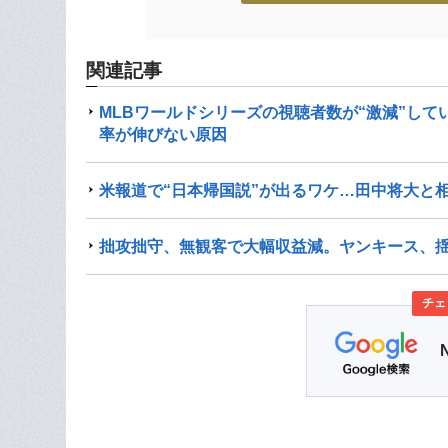
関連記事
MLBワールドシリーズの視聴者数が“激減”して
率が伸びない原因
米報道で“日本帰国説”が出るワケ…田中将大と
拙攻拙守、無観客で大幅収益減。ヤンキース、
チェ