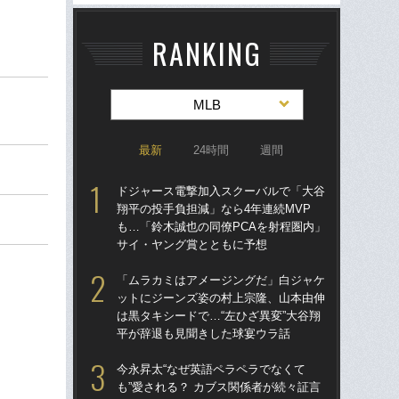
RANKING
MLB
最新
24時間
週間
ドジャース電撃加入スクーバルで「大谷
ド
翔平の投手負担減」なら4年連続MVP
翔平
も…「鈴木誠也の同僚PCAを射程圏内」
も…
サイ・ヤング賞とともに予想
サ
「ムラカミはアメージングだ」白ジャケ
左ひ
ットにジーンズ姿の村上宗隆、山本由伸
流“
は黒タキシードで…“左ひざ異変”大谷翔
ジ
平が辞退も見聞きした球宴ウラ話
で
今永昇太“なぜ英語ペラペラでなくて
なぜ
も”愛される？ カブス関係者が続々証言
った