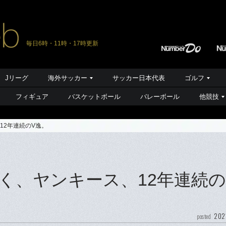
毎日6時・11時・17時更新
Jリーグ
海外サッカー
サッカー日本代表
ゴルフ
フィギュア
バスケットボール
バレーボール
他競技
12年連続のV逸。
く、ヤンキース、12年連続の
202
posted