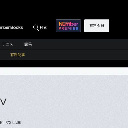
有料会員
検索
テニス
競馬
有料記事
V
1/10/29 07:00