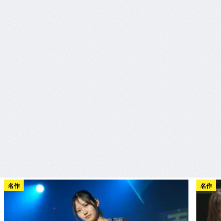
名作
名作