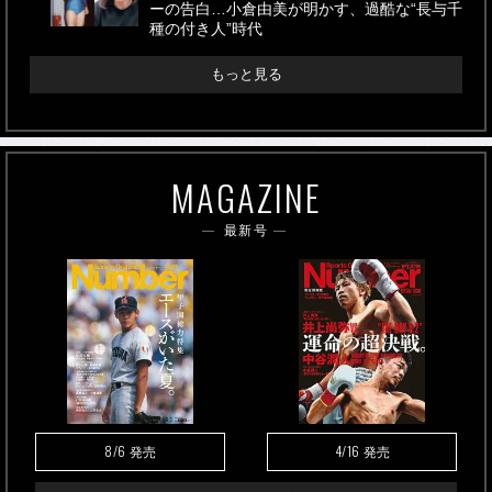
ーの告白…小倉由美が明かす、過酷な“長与千
種の付き人”時代
もっと見る
MAGAZINE
最新号
8/6
4/16
発売
発売