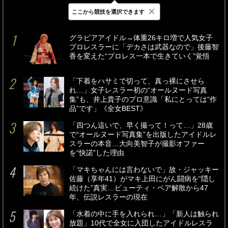
×
ここから競技を選択できます
最新
24時間
週間
グラビアアイドル→体重26キロ増で人気女子
プロレスラーに「デカさは武器なので」後藤智
香を変えた“プロレス一本で生きていく”覚悟
「下着をハサミで切って、真っ裸にさせら
れ…」女子レスラー初の“オールヌード写真
集”も、井上貴子のプロ意識「私にとっては“作
品”です」《全女BEST》
「四つん這いで、早く撮って！って…」28歳
で“オールヌード写真集”を出版したアイドルレ
スラーの本音…大向美智子が撮影オファー
を“快諾”した理由
「マキちゃんには言わないで」故・ジャッキー
佐藤（享年41）がマキ上田にがん闘病を“隠し
続けた”真実…ビューティ・ペア解散から47
年、伝説レスラーの現在
「水着の中に手を入れられ…」「新人は触られ
放題」10代で全女に入団したアイドルレスラ