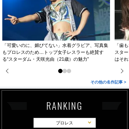
「可愛いのに、媚びてない」水着グラビア、写真集
「歯も
もプロレスのため…トップ女子レスラーも絶賛す
スター
る“スターダム・天咲光由（21歳）の魅力”
はそれ
その他の名作記事 >
RANKING
プロレス