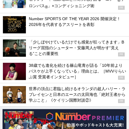
®
ロンパス
」×コンディショニング術
®
PR
Number SPORTS OF THE YEAR 2026 開催決定！
2026年を代表するアスリートを表彰
「少しぼやけているだけでも感覚が狂ってきます」B
リーグ屈指のシューター・安藤周人が明かす“見え
る”ことの重要性
PR
38歳でも進化を続ける篠山竜青が語る「10年前より
バスケが上手くなっている」理由とは。［MVVりらい
ぶ賞 受賞者インタビュー］
PR
世界の頂点に君臨し続けるオランダの超人ハリー・ラ
ブレイセンと日本のエースの太田海也「絶対王者から
学ぶこと」《ケイリン国際対談②》
PR