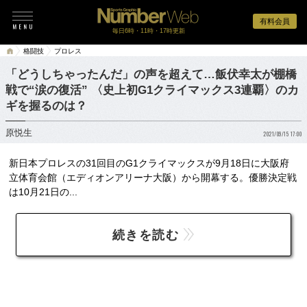
有料会員
毎日6時・11時・17時更新
格闘技
プロレス
「どうしちゃったんだ」の声を超えて…飯伏幸太が棚橋
戦で“涙の復活” 〈史上初G1クライマックス3連覇〉のカ
ギを握るのは？
原悦生
2021/09/15 17:00
新日本プロレスの31回目のG1クライマックスが9月18日に大阪府
立体育会館（エディオンアリーナ大阪）から開幕する。優勝決定戦
は10月21日の...
続きを読む