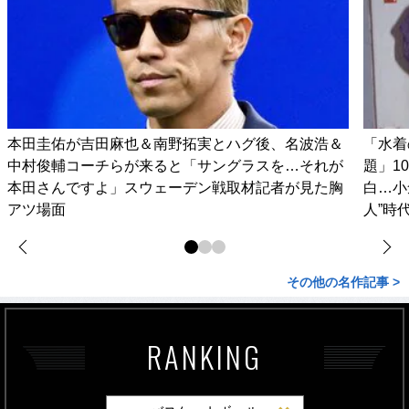
本田圭佑が吉田麻也＆南野拓実とハグ後、名波浩＆
「水着
中村俊輔コーチらが来ると「サングラスを…それが
題」1
本田さんですよ」スウェーデン戦取材記者が見た胸
白…小
アツ場面
人”時
その他の名作記事 >
RANKING