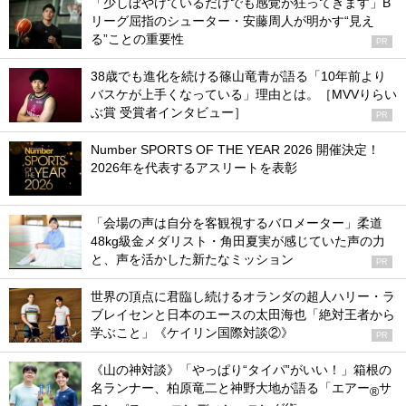
「少しぼやけているだけでも感覚が狂ってきます」B
リーグ屈指のシューター・安藤周人が明かす“見え
る”ことの重要性
PR
38歳でも進化を続ける篠山竜青が語る「10年前より
バスケが上手くなっている」理由とは。［MVVりらい
ぶ賞 受賞者インタビュー］
PR
Number SPORTS OF THE YEAR 2026 開催決定！
2026年を代表するアスリートを表彰
「会場の声は自分を客観視するバロメーター」柔道
48kg級金メダリスト・角田夏実が感じていた声の力
と、声を活かした新たなミッション
PR
世界の頂点に君臨し続けるオランダの超人ハリー・ラ
ブレイセンと日本のエースの太田海也「絶対王者から
学ぶこと」《ケイリン国際対談②》
PR
《山の神対談》「やっぱり“タイパ”がいい！」箱根の
名ランナー、柏原竜二と神野大地が語る「エアー
サ
®