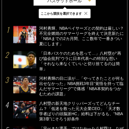
バスケットボール
×
ここから競技を選択できます
最新
24時間
週間
河村勇輝、NBAペイサーズとの契約は厳しい？
不完全燃焼のサマーリーグを終えて決意新たに
「NBAまでの2カ月間、ここ数年で一番きつい
夏にします」
「日本バスケのためを思って…」八村塁が“再
び協会批判”ウラに日本代表への特別な想い
「それなら来なくていいと切り捨てるのは簡
単」
河村勇輝の目に涙が…「やってきたことが何も
出せなかった」NBA挑戦3年目“覚悟を持って臨
んだサマーリーグ”で痛感「NBA本契約をつか
むための課題」
八村塁の新天地クリッパーズってどんなチー
ム？「低迷を救った元大企業CEO」「天才数
学者ばりの頭脳派HC」給料は下がるも、“NBA
第3章”にそろう好条件
「完ぺきな選手」ではなかった八村塁は、なぜ