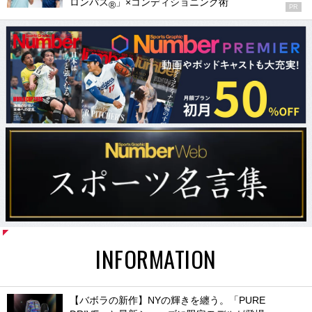
ロンパス
」×コンディショニング術
®
PR
INFORMATION
【バボラの新作】NYの輝きを纏う。「PURE