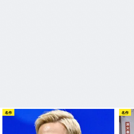
名作
名作