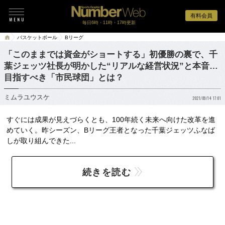
有料会員
毎日6時・11時・17時更新
バスケットボール
Bリーグ
「このままでは資金がショートする」初優勝の裏で、千
葉ジェッツ社長が明かした“リアルな経営状況”と本音…
目指すべき「市民球団」とは？
ミムラユウスケ
2021/09/14 17:01
すぐには成果が見えづらくとも、100年続く未来へ向けた改革を進
めていく。昨シーズン、Bリーグ王者となった千葉ジェッツふなば
しが取り組んできた...
続きを読む