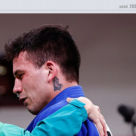
202
posted