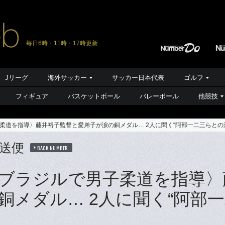
毎日6時・11時・17時更新
Jリーグ
海外サッカー
サッカー日本代表
ゴルフ
フィギュア
バスケットボール
バレーボール
他競技
柔道を指導〉藤井裕子監督と愛弟子が涙の銅メダル… 2人に聞く“阿部一二三らとの
送便
BACK NUMBER
ブラジルで男子柔道を指導〉
銅メダル… 2人に聞く“阿部