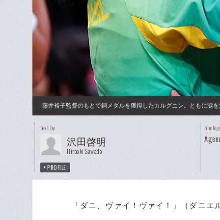
藤井裕子監督のもとで銅メダルを獲得したカルグニン。ともに涙を
text by
photog
Agenc
沢田啓明
Hiroaki Sawada
PROFILE
「ダニ、ヴァイ！ヴァイ！」（ダニエ