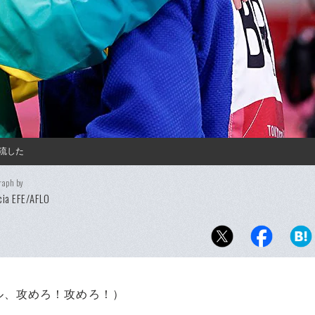
流した
raph by
ia EFE/AFLO
ル、攻めろ！攻めろ！）