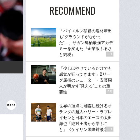
RECOMMEND
「バイエルン移籍の逸材輩出
も“グラウンドがなかっ
た”…」サガン鳥栖最強アカデ
ミーを変えた『企業版ふるさ
と納税』
PR
「少しぼやけているだけでも
感覚が狂ってきます」Bリー
グ屈指のシューター・安藤周
人が明かす“見える”ことの重
要性
PR
世界の頂点に君臨し続けるオ
ランダの超人ハリー・ラブレ
イセンと日本のエースの太田
海也「絶対王者から学ぶこ
と」《ケイリン国際対談②》
PR