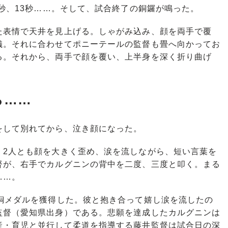
秒、13秒……。そして、試合終了の銅鑼が鳴った。
表情で天井を見上げる。しゃがみ込み、顔を両手で覆
儀。それに合わせてポニーテールの監督も畳へ向かってお
る。それから、両手で顔を覆い、上半身を深く折り曲げ
ら……
して別れてから、泣き顔になった。
2人とも顔を大きく歪め、涙を流しながら、短い言葉を
督が、右手でカルグニンの背中を二度、三度と叩く。まる
……。
銅メダルを獲得した。彼と抱き合って嬉し涙を流したの
監督（愛知県出身）である。悲願を達成したカルグニンは
産・育児と並行して柔道を指導する藤井監督は試合日の深