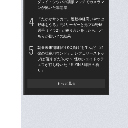
ダレイ・シウバの凄惨マッチでカメラマ
が
ンが抱いた罪悪感
《
「たかがサッカー。運動神経高いやつは
【追
野球をやる」元Jリーガーと元プロ野球
ルに
選手（ドラ2）が殴り合いをしたら、ど
試
ちらが強い？の結果
天心
朝倉未来“悲劇のTKO負け”を生んだ「34
不良
発の壮絶パウンド」…レフェリーストッ
ー
プは“遅すぎた”のか？ 怪物シェイドゥラ
世
エフが打ち砕いた「RIZIN大晦日の祈
り」
もっと見る