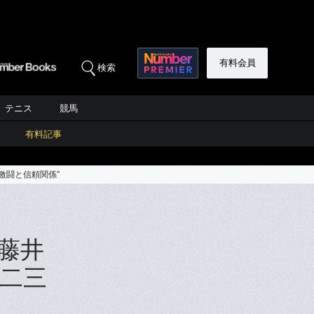
有料会員
検索
テニス
競馬
有料記事
激闘と信頼関係”
藤井
一二三