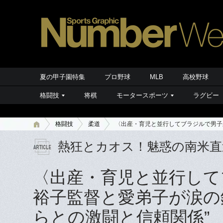
夏の甲子園特集
プロ野球
MLB
高校野球
格闘技
将棋
モータースポーツ
ラグビー
格闘技
柔道
〈出産・育児と並行してブラジルで男子
熱狂とカオス！魅惑の南米直
〈出産・育児と並行して
裕子監督と愛弟子が涙の
らとの激闘と信頼関係”