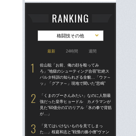
RANKING
格闘技その他
最新
24時間
週間
佐山聡「お前、俺の顔を殴ってみ
「
ろ」“地獄のシューティング合宿”壮絶ス
ラァ
パルタ特訓の知られざる全貌…「ウァ～
グ合
ッ」「グアァ～」現地で聞いた“悲鳴”
はヤ
「くまのプーさんみたい」なのに人類最
佐
強だった皇帝ヒョードル カメラマンが
ろ」
見た“60億分の1”のリアル「氷の拳で背筋
パ
が…」
ッ」
「見てはいけないものを見てしまっ
殴る
た…」桜庭和志と“戦慄の膝小僧”ヴァン
ン・