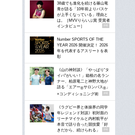
38歳でも進化を続ける篠山竜
青が語る「10年前よりバスケ
が上手くなっている」理由と
は。［MVVりらいぶ賞 受賞者
インタビュー］
PR
Number SPORTS OF THE
YEAR 2026 開催決定！ 2026
年を代表するアスリートを表
彰
《山の神対談》「やっぱり“タ
イパ”がいい！」箱根の名ラン
ナー、柏原竜二と神野大地が
語る「エアー
サロンパス
」
®
®
×コンディショニング術
PR
《ラグビー界と体操界の同学
年レジェンド対談》初対面の
リーチマイケルと内村航平が
本音で語り合った競技愛「好
きだから、続けられる」
PR