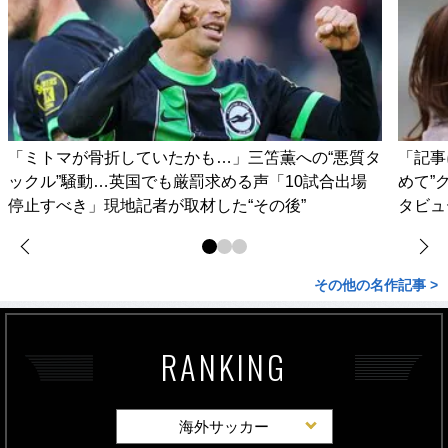
「ミトマが骨折していたかも…」三笘薫への“悪質タ
「記事
ックル”騒動…英国でも厳罰求める声「10試合出場
めて”
停止すべき」現地記者が取材した“その後”
タビュ
その他の名作記事 >
RANKING
海外サッカー