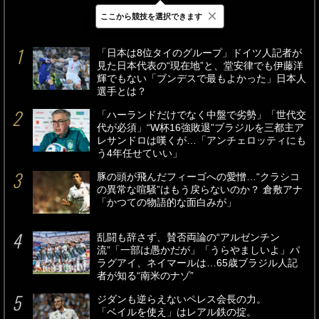
×
ここから競技を選択できます
最新
24時間
週間
「日本は8位タイのグループ」ドイツ人記者が
見た日本代表の“現在地”と、堂安律でも伊藤洋
輝でもない「ブンデスで最もよかった」日本人
選手とは？
「ハーランドだけでなく中盤で劣勢」「世代交
代が必須」“W杯16強敗退”ブラジルを三都主ア
レサンドロは嘆くが…「アンチェロッティにも
う4年任せていい」
豚の頭が飛んだフィーゴへの愛憎…“クラシコ
の異常な喧騒”はもう戻らないのか？ 倉敷アナ
「かつての物語的な面白みが」
乱闘も辞さず、賛否両論の“アルゼンチン
流”「一部は愚かだが」「うらやましいよ」パ
ラグアイ、ネイマールは…65歳ブラジル人記
者が知る“南米のナゾ”
ジダンも逆らえないペレス会長の力。
「ベイルを使え」はレアル鉄の掟。