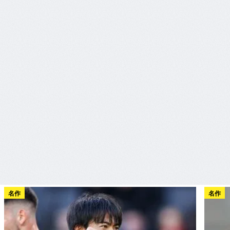
名作
名作