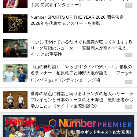
ぶ賞 受賞者インタビュー］
PR
Number SPORTS OF THE YEAR 2026 開催決定！
2026年を代表するアスリートを表彰
「少しぼやけているだけでも感覚が狂ってきます」B
リーグ屈指のシューター・安藤周人が明かす“見え
る”ことの重要性
PR
《山の神対談》「やっぱり“タイパ”がいい！」箱根の
名ランナー、柏原竜二と神野大地が語る「エアー
サ
®
ロンパス
」×コンディショニング術
®
PR
世界の頂点に君臨し続けるオランダの超人ハリー・ラ
ブレイセンと日本のエースの太田海也「絶対王者から
学ぶこと」《ケイリン国際対談②》
PR