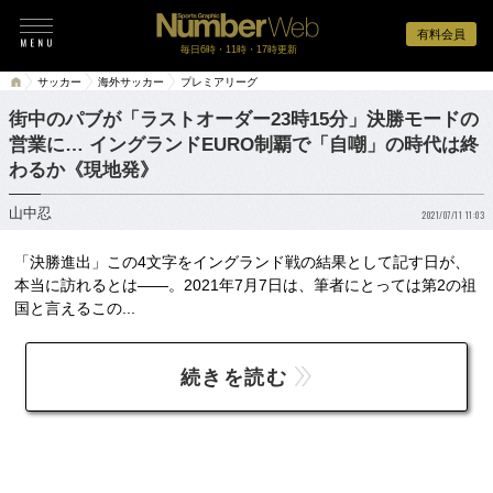
有料会員
毎日6時・11時・17時更新
サッカー
海外サッカー
プレミアリーグ
街中のパブが「ラストオーダー23時15分」決勝モードの
営業に… イングランドEURO制覇で「自嘲」の時代は終
わるか《現地発》
山中忍
2021/07/11 11:03
「決勝進出」この4文字をイングランド戦の結果として記す日が、
本当に訪れるとは――。2021年7月7日は、筆者にとっては第2の祖
国と言えるこの...
続きを読む