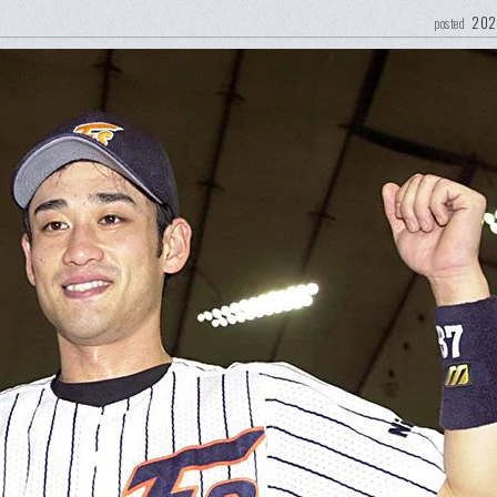
202
posted