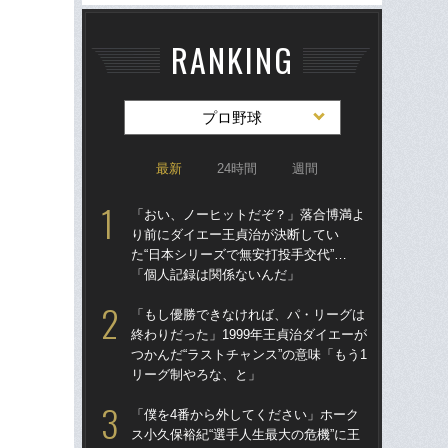
RANKING
プロ野球
最新
24時間
週間
「おい、ノーヒットだぞ？」落合博満よ
「
り前にダイエー王貞治が決断してい
り
た“日本シリーズで無安打投手交代”…
た“
「個人記録は関係ないんだ」
「
「もし優勝できなければ、パ・リーグは
「
終わりだった」1999年王貞治ダイエーが
終わ
つかんだ“ラストチャンス”の意味「もう1
つか
リーグ制やろな、と」
リ
「僕を4番から外してください」ホーク
「
ス小久保裕紀“選手人生最大の危機”に王
っ