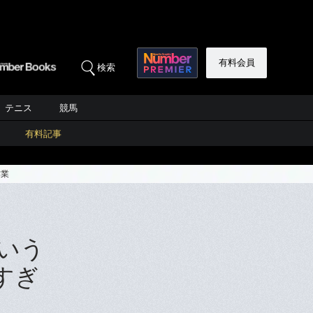
有料会員
検索
テニス
競馬
有料記事
作業
いう
すぎ