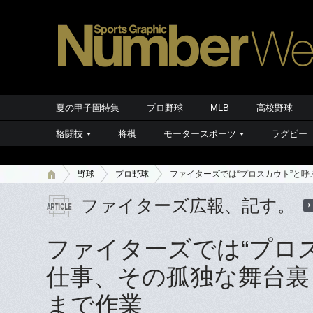
夏の甲子園特集
プロ野球
MLB
高校野球
格闘技
将棋
モータースポーツ
ラグビー
野球
プロ野球
ファイターズでは“プロスカウト”と
ファイターズ広報、記す。
ファイターズでは“プロ
仕事、その孤独な舞台裏
まで作業