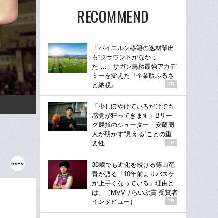
RECOMMEND
「バイエルン移籍の逸材輩出
も“グラウンドがなかっ
た”…」サガン鳥栖最強アカデ
ミーを変えた『企業版ふるさ
と納税』
PR
「少しぼやけているだけでも
感覚が狂ってきます」Bリー
グ屈指のシューター・安藤周
人が明かす“見える”ことの重
要性
PR
38歳でも進化を続ける篠山竜
青が語る「10年前よりバスケ
が上手くなっている」理由と
は。［MVVりらいぶ賞 受賞者
インタビュー］
PR