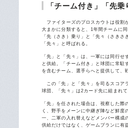
「チーム付き」「先乗
ファイターズのプロスカウトは役割が
大まかに分類すると、1年間チームに
「先（さき）乗り」と「先々（さきさ
「先々」と呼ばれる。
「先」と「先々」は、一軍には同行せ
と供給。「チーム付き」と球団に常駐
を含むチーム、選手らへと提供して、
この「先」と「先々」を司るスコアラ
球団、「先々」は2カード先に組まれ
「先」を任された場合は、視察した際
く、野手をメーンに中継ぎ陣など鮮度
一、二軍の入れ替えなどメンバー構成
供給だけではなく、ゲームプランに有