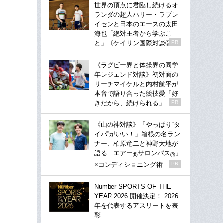
世界の頂点に君臨し続けるオ
ランダの超人ハリー・ラブレ
イセンと日本のエースの太田
海也「絶対王者から学ぶこ
と」《ケイリン国際対談②》
PR
《ラグビー界と体操界の同学
年レジェンド対談》初対面の
リーチマイケルと内村航平が
本音で語り合った競技愛「好
きだから、続けられる」
PR
《山の神対談》「やっぱり“タ
イパ”がいい！」箱根の名ラン
ナー、柏原竜二と神野大地が
語る「エアー
サロンパス
」
®
®
×コンディショニング術
PR
Number SPORTS OF THE
YEAR 2026 開催決定！ 2026
年を代表するアスリートを表
彰