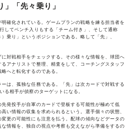
り」「先々乗り」
明確化されている。ゲームプランの戦略を練る担当者を
同行してベンチ入りもする「チーム付き」、そして通称
き）乗り」というポジションである。略して「先」、
ずに対戦相手をチェックする。その様々な情報を、球団へ
するアナリストで整理、精査をして、コーチングスタッフ
戦略へと転化するのである。
ーは、孤独な任務である。「先」は次カードで対戦する
ている相手が偵察のターゲットになる。
の先発投手が自軍のカードで登板する可能性が極めて低
の高い情報の収集を求められるという。選手個々の状態、
の変更の可能性にも注意を払う。配球の傾向などデータの
益な情報を、独自の視点や考察も交えながら準備をするの