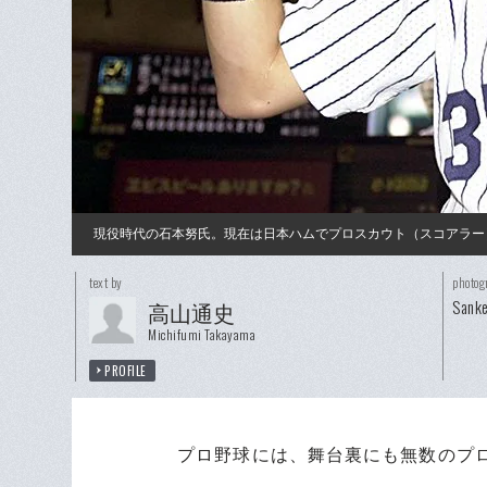
現役時代の石本努氏。現在は日本ハムでプロスカウト（スコアラー
text by
photog
Sanke
高山通史
Michifumi Takayama
PROFILE
プロ野球には、舞台裏にも無数のプロ