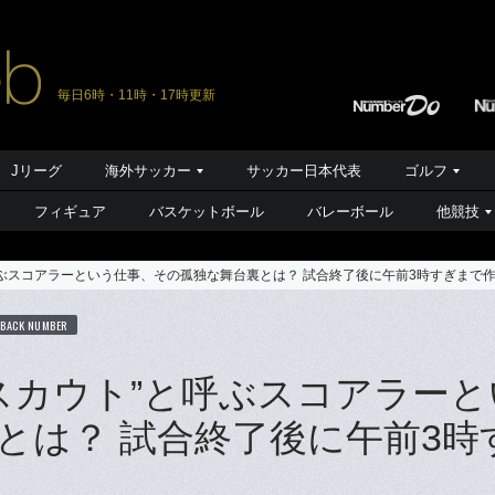
毎日6時・11時・17時更新
Jリーグ
海外サッカー
サッカー日本代表
ゴルフ
フィギュア
バスケットボール
バレーボール
他競技
呼ぶスコアラーという仕事、その孤独な舞台裏とは？ 試合終了後に午前3時すぎまで
BACK NUMBER
スカウト”と呼ぶスコアラーと
とは？ 試合終了後に午前3時