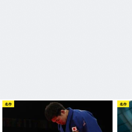
名作
名作