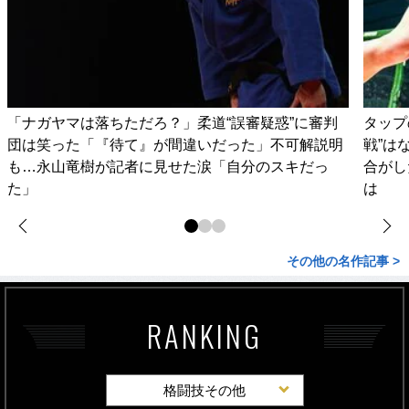
「ナガヤマは落ちただろ？」柔道“誤審疑惑”に審判
タップ
団は笑った「『待て』が間違いだった」不可解説明
戦”は
も…永山竜樹が記者に見せた涙「自分のスキだっ
合がし
た」
は
その他の名作記事 >
RANKING
格闘技その他