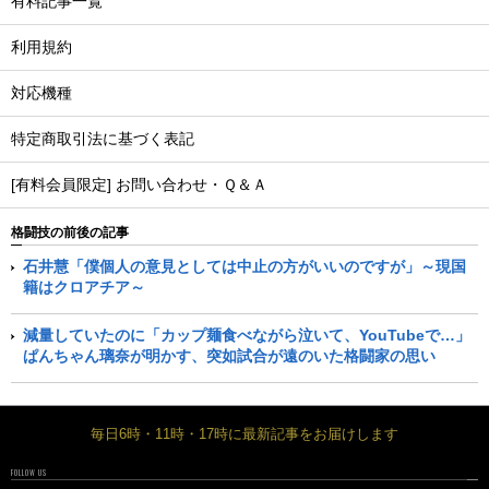
有料記事一覧
利用規約
対応機種
特定商取引法に基づく表記
[有料会員限定] お問い合わせ・Ｑ＆Ａ
格闘技の前後の記事
石井慧「僕個人の意見としては中止の方がいいのですが」～現国
籍はクロアチア～
減量していたのに「カップ麺食べながら泣いて、YouTubeで…」
ぱんちゃん璃奈が明かす、突如試合が遠のいた格闘家の思い
毎日6時・11時・17時に最新記事をお届けします
FOLLOW US