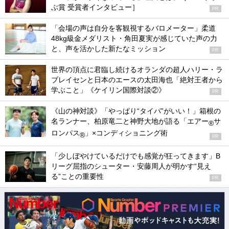
ぶ賞 受賞者インタビュー］
PR
「会場の声は自分を客観視するバロメーター」柔道
48kg級金メダリスト・角田夏実が感じていた声の力
と、声を活かした新たなミッション
PR
世界の頂点に君臨し続けるオランダの超人ハリー・ラ
ブレイセンと日本のエースの太田海也「絶対王者から
学ぶこと」《ケイリン国際対談②》
PR
《山の神対談》「やっぱり“タイパ”がいい！」箱根の
名ランナー、柏原竜二と神野大地が語る「エアー
サ
®
ロンパス
」×コンディショニング術
®
PR
「少しぼやけているだけでも感覚が狂ってきます」B
リーグ屈指のシューター・安藤周人が明かす“見え
る”ことの重要性
PR