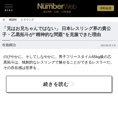
有料会員
毎日6時・11時・17時更新
格闘技
レスリング
「兄はお兄ちゃんではない」 日本レスリング界の貴公
子・乙黒拓斗が“精神的な問題”を克服できた理由
布施鋼治
2021/04/28 11:01
のびやかに。そしてしなやかに。男子フリースタイル65kg級の乙
黒拓斗は、独創的なレスリングで魅せることができるレスラーだ。
その存在感は世界を...
続きを読む