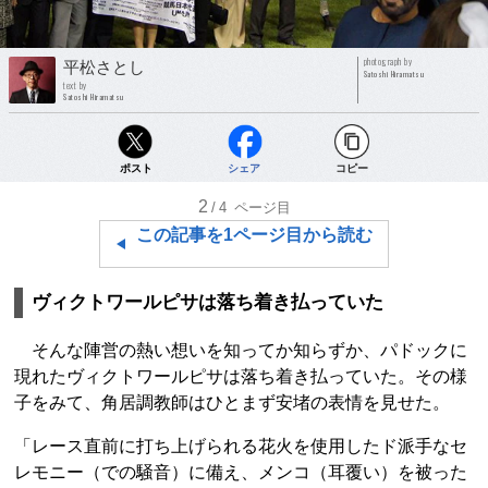
photograph by
平松さとし
Satoshi Hiramatsu
text by
Satoshi Hiramatsu
ポスト
シェア
コピー
2
/4
ページ目
この記事を1ページ目から読む
ヴィクトワールピサは落ち着き払っていた
そんな陣営の熱い想いを知ってか知らずか、パドックに
現れたヴィクトワールピサは落ち着き払っていた。その様
子をみて、角居調教師はひとまず安堵の表情を見せた。
「レース直前に打ち上げられる花火を使用したド派手なセ
レモニー（での騒音）に備え、メンコ（耳覆い）を被った