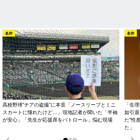
名作
名作
高校野球“チアの盗撮”に本音「ノースリーブとミニ
「生理
スカートに憧れたけど…」現地記者が聞いた「半袖
如引退
が安心」「先生が応援席をパトロール」悩む現場
た“性
た」