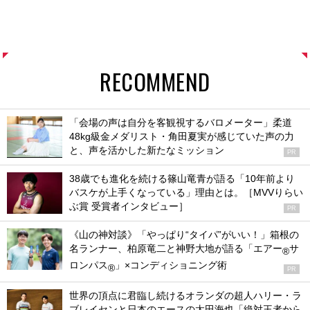
RECOMMEND
「会場の声は自分を客観視するバロメーター」柔道
48kg級金メダリスト・角田夏実が感じていた声の力
と、声を活かした新たなミッション
PR
38歳でも進化を続ける篠山竜青が語る「10年前より
バスケが上手くなっている」理由とは。［MVVりらい
ぶ賞 受賞者インタビュー］
PR
《山の神対談》「やっぱり“タイパ”がいい！」箱根の
名ランナー、柏原竜二と神野大地が語る「エアー
サ
®
ロンパス
」×コンディショニング術
®
PR
世界の頂点に君臨し続けるオランダの超人ハリー・ラ
ブレイセンと日本のエースの太田海也「絶対王者から