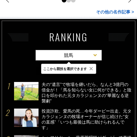
その他の名作記事 >
RANKING
競馬
×
ここから競技を選択できます
最新
24時間
週間
夫の“遺言”で牧場を継いだら、なんと3億円の
借金が！「馬を知らない女に何ができる」と陰
口を叩かれた元タカラジェンヌの“華麗なる逆
襲劇”
投資詐欺、愛馬の死…今年ダービー出走、元タ
カラジェンヌの牧場オーナーが信じ続けた“女
の直感”「いつも最後は馬に助けられるんで
す」