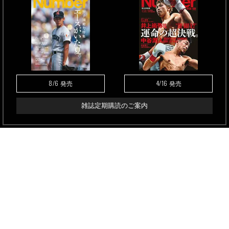
8/6
4/16
発売
発売
雑誌定期購読のご案内