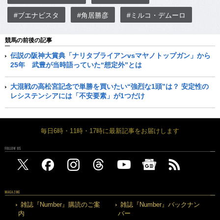
#ブエナビスタ
#角居勝彦
#ミルコ・デムーロ
競馬の前後の記事
伝説の阪神大賞典「ナリタブライアンvsマヤノトップガン」から
25年 武豊が当時語っていた“想定外”とは
大混戦の高松宮記念で単勝を買いたい“強烈な1頭”は？ 安定性の
レシステンシアには「不安要素」が1つだけ
毎日6時・11時・17時に最新記事をお届けします
FOLLOW US
MAGAZINE
雑誌『Number』購読のご案
雑誌『Number』バックナン
内
バー