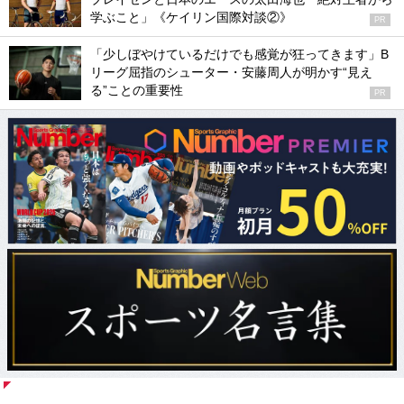
学ぶこと」《ケイリン国際対談②》
PR
「少しぼやけているだけでも感覚が狂ってきます」B
リーグ屈指のシューター・安藤周人が明かす“見え
る”ことの重要性
PR