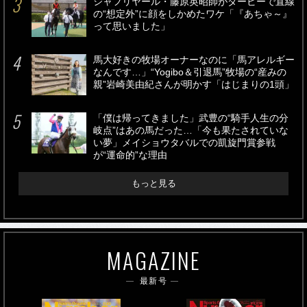
シャフリヤール・藤原英昭師がダービーで直線
の“想定外”に顔をしかめたワケ「『あちゃ～』
って思いました」
馬大好きの牧場オーナーなのに「馬アレルギー
なんです…」“Yogibo＆引退馬”牧場の“産みの
親”岩崎美由紀さんが明かす「はじまりの1頭」
「僕は帰ってきました」武豊の“騎手人生の分
岐点”はあの馬だった…「今も果たされていな
い夢」メイショウタバルでの凱旋門賞参戦
が“運命的”な理由
もっと見る
MAGAZINE
最新号