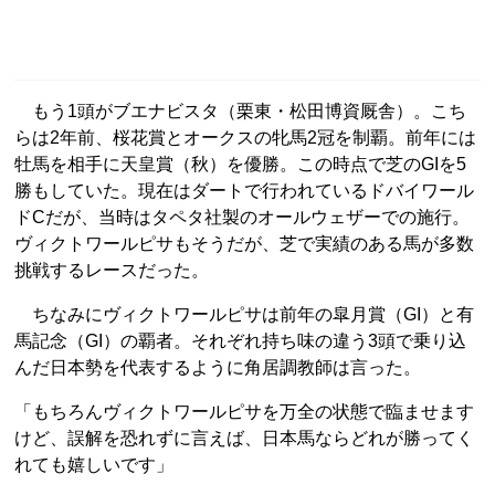
もう1頭がブエナビスタ（栗東・松田博資厩舎）。こち
らは2年前、桜花賞とオークスの牝馬2冠を制覇。前年には
牡馬を相手に天皇賞（秋）を優勝。この時点で芝のGIを5
勝もしていた。現在はダートで行われているドバイワール
ドCだが、当時はタペタ社製のオールウェザーでの施行。
ヴィクトワールピサもそうだが、芝で実績のある馬が多数
挑戦するレースだった。
ちなみにヴィクトワールピサは前年の皐月賞（GI）と有
馬記念（GI）の覇者。それぞれ持ち味の違う3頭で乗り込
んだ日本勢を代表するように角居調教師は言った。
「もちろんヴィクトワールピサを万全の状態で臨ませます
けど、誤解を恐れずに言えば、日本馬ならどれが勝ってく
れても嬉しいです」