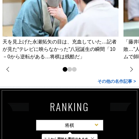
天を見上げた永瀬拓矢の目は、充血していた…記者
「藤井
が見た“テレビに映らなかった”八冠誕生の瞬間「10
敗…”
－0から逆転がある…将棋は残酷だ」
ムで師
その他の名作記事 >
RANKING
将棋
×
ここから競技を選択できます