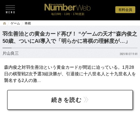
有料会員
毎日6時・11時・17時更新
ゲーム
将棋
羽生善治との黄金カード再び！ “ゲームの天才”森内俊之
50歳、ついにAI導入で「明らかに将棋の理解度が…」
片山良三
2021/01/27 11:01
森内俊之対羽生善治という黄金カードが間近に迫っている。1月28
日の棋聖戦2次予選3組決勝が、引退後に十八世名人と十九世名人を
襲名する2人の激...
続きを読む