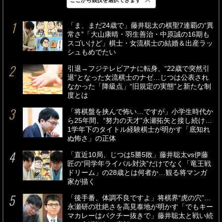
最新
24時間
週間
「ま、まだ24歳で」藤井聡太の棋聖7連覇の“異
常さ”「大山康晴・羽生善治・中原誠の16期も
スゴいけど」棋士・女流棋士の結婚＆出産ラッ
シュもめでたい
引退→フジテレビアナに転身、“22歳で突然引
退”となった女流棋士のナゼ…じつは公表され
なかった「降級点」“旧規定の実態”と新たな制
度とは
「将棋盤を挟んで怖い…ですが」小学生時代か
ら25年間、“努力の天才”永瀬拓矢と接し続け…
1学年下のタイトル経験棋士が明かす「底知れ
ぬ怖さ」の正体
「直近10局、じつは5勝5敗」藤井聡太vs伊藤
匠の“同学年ライバル対決”だけでなく「竜王戦
ドリーム」の28歳とは何者か…観る将マンガ
家が描く
「後手番、体調不良ですよ」将棋界“虎の穴”…
永瀬研の壮絶さを高見泰地が明かす「でもキー
マカレーはパクチー抜きで」藤井聡太と戦い続