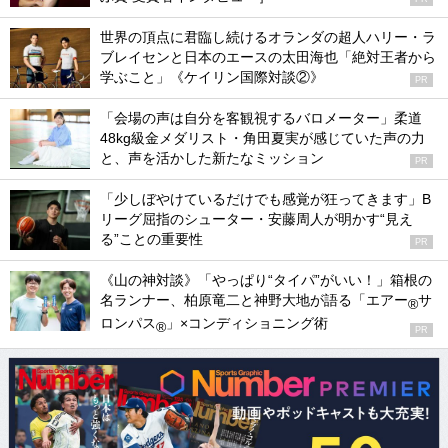
世界の頂点に君臨し続けるオランダの超人ハリー・ラ
ブレイセンと日本のエースの太田海也「絶対王者から
学ぶこと」《ケイリン国際対談②》
PR
「会場の声は自分を客観視するバロメーター」柔道
48kg級金メダリスト・角田夏実が感じていた声の力
と、声を活かした新たなミッション
PR
「少しぼやけているだけでも感覚が狂ってきます」B
リーグ屈指のシューター・安藤周人が明かす“見え
る”ことの重要性
PR
《山の神対談》「やっぱり“タイパ”がいい！」箱根の
名ランナー、柏原竜二と神野大地が語る「エアー
サ
®
ロンパス
」×コンディショニング術
®
PR