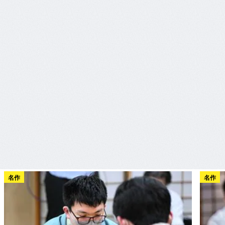
名作
名作