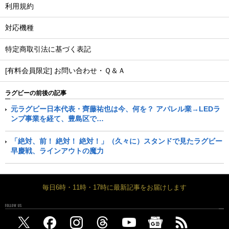
利用規約
対応機種
特定商取引法に基づく表記
[有料会員限定] お問い合わせ・Ｑ＆Ａ
ラグビーの前後の記事
元ラグビー日本代表・齊藤祐也は今、何を？ アパレル業→LEDラ
ンプ事業を経て、豊島区で…
「絶対、前！ 絶対！ 絶対！」（久々に）スタンドで見たラグビー
早慶戦、ラインアウトの魔力
毎日6時・11時・17時に最新記事をお届けします
FOLLOW US