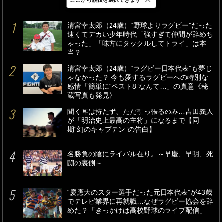
最新
24時間
週間
清宮幸太郎（24歳）“野球よりラグビー”だった
速くてデカい少年時代「強すぎて仲間が辞めち
ゃった」「味方にタックルしてトライ」は本
当？
清宮幸太郎（24歳）“ラグビー日本代表”も夢じ
ゃなかった？ 今も愛するラグビーへの特別な
感情「簡単に“ベスト8”なんて…」の真意《秘
蔵写真も発見》
聞く耳は持たず、ただ引っ張るのみ…吉田義人
が「明治史上最高の主将」になるまで【同
期“幻のキャプテン”の告白】
名勝負の陰にライバル在り。～早慶、早明、死
闘の裏側～
“慶應大のスター選手だった元日本代表”が43歳
でテレビ業界に再就職…なぜラグビー協会を辞
めた？「きっかけは高校野球のライブ配信」