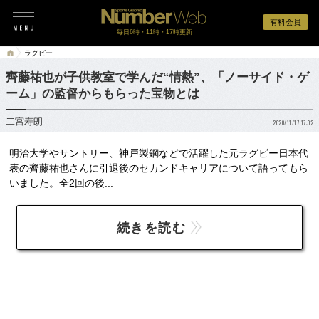
有料会員
毎日6時・11時・17時更新
ラグビー
齊藤祐也が子供教室で学んだ“情熱”、「ノーサイド・ゲ
ーム」の監督からもらった宝物とは
二宮寿朗
2020/11/17 17:02
明治大学やサントリー、神戸製鋼などで活躍した元ラグビー日本代
表の齊藤祐也さんに引退後のセカンドキャリアについて語ってもら
いました。全2回の後...
続きを読む