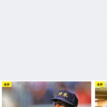
名作
名作