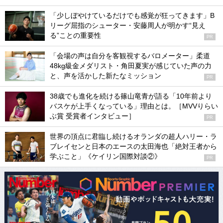
「少しぼやけているだけでも感覚が狂ってきます」B
リーグ屈指のシューター・安藤周人が明かす“見え
る”ことの重要性
PR
「会場の声は自分を客観視するバロメーター」柔道
48kg級金メダリスト・角田夏実が感じていた声の力
と、声を活かした新たなミッション
PR
38歳でも進化を続ける篠山竜青が語る「10年前より
バスケが上手くなっている」理由とは。［MVVりらい
ぶ賞 受賞者インタビュー］
PR
世界の頂点に君臨し続けるオランダの超人ハリー・ラ
ブレイセンと日本のエースの太田海也「絶対王者から
学ぶこと」《ケイリン国際対談②》
PR