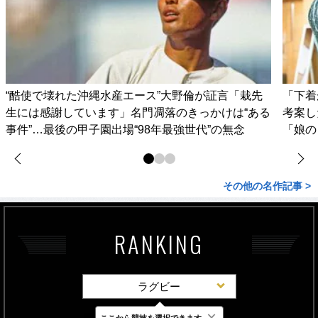
“酷使で壊れた沖縄水産エース”大野倫が証言「栽先
「下着
生には感謝しています」名門凋落のきっかけは“ある
考案し
事件”…最後の甲子園出場“98年最強世代”の無念
「娘の
その他の名作記事 >
RANKING
ラグビー
×
ここから競技を選択できます