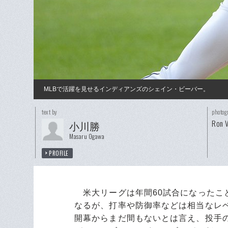
MLBで活躍を見せるインディアンズのシェイン・ビーバー。
text by
photog
Ron V
小川勝
Masaru Ogawa
PROFILE
米大リーグは年間60試合になったこ
なるが、打率や防御率などは相当なレ
開幕からまだ間もないとは言え、投手