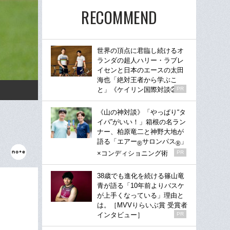
RECOMMEND
世界の頂点に君臨し続けるオ
ランダの超人ハリー・ラブレ
イセンと日本のエースの太田
海也「絶対王者から学ぶこ
と」《ケイリン国際対談②》
PR
《山の神対談》「やっぱり“タ
イパ”がいい！」箱根の名ラン
ナー、柏原竜二と神野大地が
語る「エアー
サロンパス
」
®
®
×コンディショニング術
PR
38歳でも進化を続ける篠山竜
青が語る「10年前よりバスケ
が上手くなっている」理由と
は。［MVVりらいぶ賞 受賞者
インタビュー］
PR