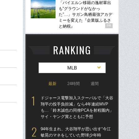
「バイエルン移籍の逸材輩出
も“グラウンドがなかっ
た”…」サガン鳥栖最強アカデ
ミーを変えた『企業版ふるさ
と納税』
PR
RANKING
MLB
最新
24時間
週間
ドジャース電撃加入スクーバルで「大谷
ド
翔平の投手負担減」なら4年連続MVP
翔平
も…「鈴木誠也の同僚PCAを射程圏内」
も…
サイ・ヤング賞とともに予想
サ
94年生まれ、大谷翔平が思い出す“今江
「
敏晃のマネをしていた野球少年時
ッ