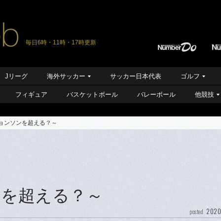
毎日6時・11時・17時更新
Jリーグ
海外サッカー
サッカー日本代表
ゴルフ
フィギュア
バスケットボール
バレーボール
他競技
ョンソンを超える？～
。
ンを超える？～
2020
posted