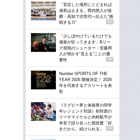
「安定した場所にとどまれば
成長は止まる」西内悠人が故
郷・高知で次世代へ伝えた“挑
戦する力”
PR
「少しぼやけているだけでも
感覚が狂ってきます」Bリー
グ屈指のシューター・安藤周
人が明かす“見える”ことの重
要性
PR
Number SPORTS OF THE
YEAR 2026 開催決定！ 2026
年を代表するアスリートを表
彰
《ラグビー界と体操界の同学
年レジェンド対談》初対面の
リーチマイケルと内村航平が
本音で語り合った競技愛「好
きだから、続けられる」
PR