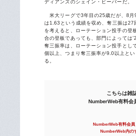
ディアンズのシェイン・ビーバーだ。
米大リーグで3年目の25歳だが、8月
は1.63という成績を収め、奪三振は27
を考えると、ローテーション投手の登板
合の登板であっても、部門によっては'
奪三振率は、ローテーション投手とし
個以上、つまり奪三振率が9.0以上と
る。
こちらは雑誌
NumberWeb有
NumberWeb有料会
NumberWeb