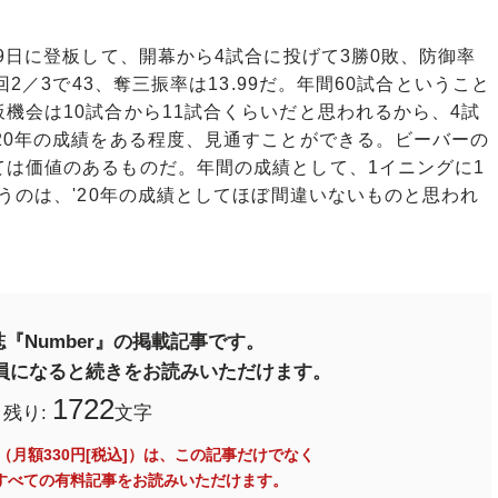
9日に登板して、開幕から4試合に投げて3勝0敗、防御率
回2／3で43、奪三振率は13.99だ。年間60試合ということ
機会は10試合から11試合くらいだと思われるから、4試
20年の成績をある程度、見通すことができる。ビーバーの
ては価値のあるものだ。年間の成績として、1イニングに1
いうのは、'20年の成績としてほぼ間違いないものと思われ
『Number』の掲載記事です。
料会員になると続きをお読みいただけます。
1722
残り:
文字
員（月額330円[税込]）は、この記事だけでなく
内のすべての有料記事をお読みいただけます。