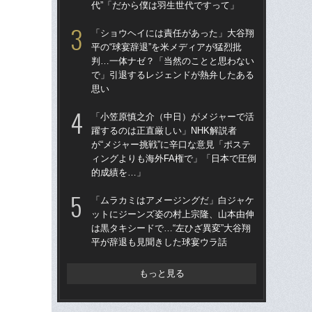
代”「だから僕は羽生世代ですって」
は黒
平
「ショウヘイには責任があった」大谷翔
平の“球宴辞退”を米メディアが猛烈批
「
判…一体ナゼ？「当然のことと思わない
僚・
で」引退するレジェンドが熱弁したある
塁が
思い
し
「小笠原慎之介（中日）がメジャーで活
「
躍するのは正直厳しい」NHK解説者
平の
が“メジャー挑戦”に辛口な意見「ポステ
判
ィングよりも海外FA権で」「日本で圧倒
で
的成績を…」
思
「ムラカミはアメージングだ」白ジャケ
左ひ
ットにジーンズ姿の村上宗隆、山本由伸
流“
は黒タキシードで…“左ひざ異変”大谷翔
ジ
平が辞退も見聞きした球宴ウラ話
で
もっと見る