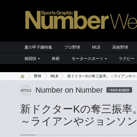
夏の甲子園特集
プロ野球
MLB
高校野球
格闘技
将棋
モータースポーツ
ラグビー
野球
MLB
新ドクターKの奪三振率。～ライアンやジ
Number on Number
BACK NUMBER
新ドクターKの奪三振率
～ライアンやジョンソ