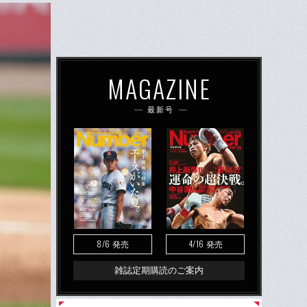
MAGAZINE
最新号
8/6
4/16
発売
発売
雑誌定期購読のご案内