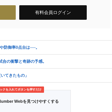
有料会員ログイン
や防御率0点台は──。
7試合の衝撃と奇跡の予感。
貫いてきたもの」
ックを入れてボタンを押すだけ
Number Webを見つけやすくする