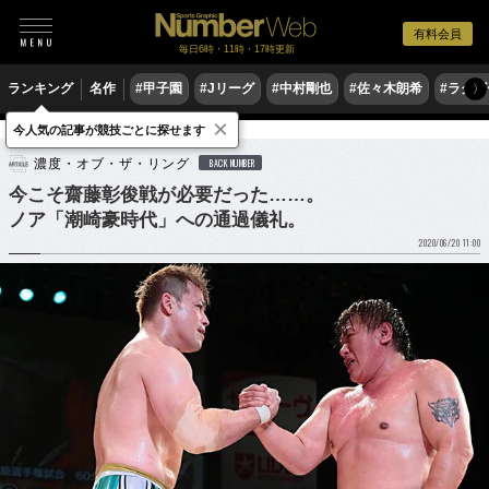
有料会員
毎日6時・11時・17時更新
ランキング
名作
#甲子園
#Jリーグ
#中村剛也
#佐々木朗希
#ラグ
〉
×
今人気の記事が競技ごとに探せます
格闘技
プロレス
濃度・オブ・ザ・リング
BACK NUMBER
今こそ齋藤彰俊戦が必要だった……。
ノア「潮崎豪時代」への通過儀礼。
2020/06/20 11:00