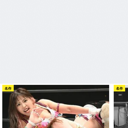
名作
名作