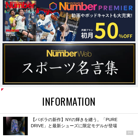
会員メニュー
マイメニュー登録・ログイン
マイメニュー退会（有料会員退会）
有料記事一覧
利用規約
対応機種
特定商取引法に基づく表記
[有料会員限定] お問い合わせ・Ｑ＆Ａ
#プロレスリング・ノア
#潮崎豪
#齋藤彰俊