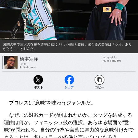
激闘の中で三沢の存在を濃厚に感じさせた潮崎と齋藤。試合後の齋藤は「シオ、あり
がとう！」と叫んだ。
photograph by
橋本宗洋
PRO-WRESTLING NOAH
text by
Norihiro Hashimoto
ポスト
シェア
コピー
プロレスは“意味”を味わうジャンルだ。
なぜこの対戦カードが組まれたのか。タッグを結成する
理由は何か。フィニッシュ技の選択。あらゆる場面で“意
味”が問われる。自分の行為や言葉に魅力的な意味付けがで
きることは、名レスラーの条件と言っていいだろう。