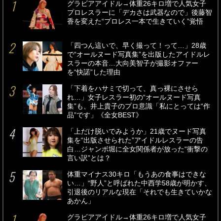
グラビアアイドル→体重26キロ増で人気女子
プロレスラーに「デカさは武器なので」後藤智
香を変えた“プロレス一本で生きていく”覚悟
「四つん這いで、早く撮って！って…」28歳
で“オールヌード写真集”を出版したアイドルレ
スラーの本音…大向美智子が撮影オファー
を“快諾”した理由
「下着をハサミで切って、真っ裸にさせら
れ…」女子レスラー初の“オールヌード写真
集”も、井上貴子のプロ意識「私にとっては“作
品”です」《全女BEST》
「上だけ脱いでみようか」21歳でヌード写真
集を“出版させられた”アイドルレスラーの告
白…ジャンボ堀に全女関係者が放った“衝撃の
言い訳”とは？
体重マイナス30キロ「もうあの食事はできな
い…」“野人”と呼ばれた中西学58歳が明かす、
引退後のリアルな現在「それでも生きていかな
あかん」