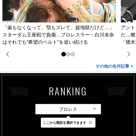
「歯もなくなって、顎もズレて、超地獄だけど…」
アント
スターダム王座戦で負傷…プロレスラー・白川未奈
た…燃
はそれでも“希望のベルト”を追い続ける
「猪木
その他の名作記事 >
RANKING
プロレス
×
ここから競技を選択できます
最新
24時間
週間