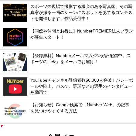
#三沢光晴
#小橋建太
プロレスの前後の記事
表紙を飾る中邑真輔で思い出す、馬場さんの多才ぶりと交友録。
巨大な米組織を超え世界一を目指した。アントニオ猪木の夢、
IWGPの原点。
毎日6時・11時・17時に最新記事をお届けします
FOLLOW US
MAGAZINE
雑誌『Number』購読のご案
雑誌『Number』バックナン
内
バー
SPECIAL