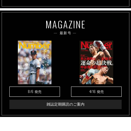
ブレイセンと日本のエースの太田海也「絶対王者から
学ぶこと」《ケイリン国際対談②》
PR
Number SPORTS OF THE YEAR 2026 開催決定！
2026年を代表するアスリートを表彰
《ラグビー界と体操界の同学年レジェンド対談》初対
面のリーチマイケルと内村航平が本音で語り合った競
技愛「好きだから、続けられる」
PR
《山の神対談》「やっぱり“タイパ”がいい！」箱根の
名ランナー、柏原竜二と神野大地が語る「エアー
サ
®
ロンパス
」×コンディショニング術
®
PR
38歳でも進化を続ける篠山竜青が語る「10年前より
バスケが上手くなっている」理由とは。［MVVりらい
ぶ賞 受賞者インタビュー］
PR
「バイエルン移籍の逸材輩出も“グラウンドがなかっ
た”…」サガン鳥栖最強アカデミーを変えた『企業版
ふるさと納税』
PR