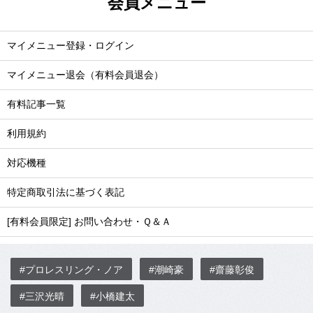
Number SPORTS OF THE
YEAR
ARCHIVE
競技から探す
大会から探す
著者から探す
学校から探す
OTHERS
お問い合わせ
広告掲載について
動画・バナー広告について
サイトポリシー
サイトマップ
ABJマークは、この電子書店・電子書籍配信サービスが、著作
権者からコンテンツ使用許諾を得た正規版配信サービスである
ことを示す登録商標（登録番号6091713号）です。
© Bungeishunju Ltd.