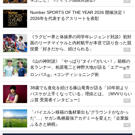
PR
スポーツの現場で撮影する機会のある写真家、その写
真家が撮る一瞬のシーンにスポットをあてるコンテス
トを開催します。作品受付中！
【同僚や仲間とお得に】NumberPREMIER法人プラン
が募集スタート！
【登録無料】Numberメールマガジン好評配信中。ス
ポーツの「今」をメールでお届け！
YouTubeチャンネル登録者数60,000人突破！バレーボ
ールや陸上、バスケ、野球などの選手のインタビュー
を動画で
【お知らせ】Google検索で「Number Web」の記事
を見つけやすくする方法