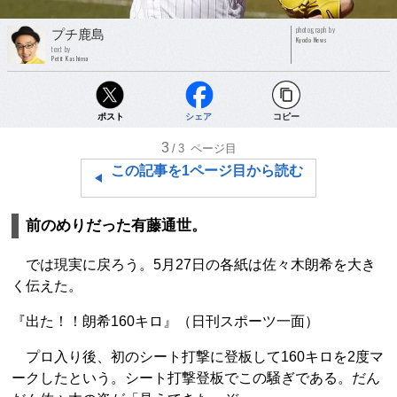
photograph by
プチ鹿島
Kyodo News
text by
Petit Kashima
ポスト
シェア
コピー
3
/3
ページ目
この記事を1ページ目から読む
前のめりだった有藤通世。
では現実に戻ろう。5月27日の各紙は佐々木朗希を大き
く伝えた。
『出た！！朗希160キロ』（日刊スポーツ一面）
プロ入り後、初のシート打撃に登板して160キロを2度マ
ークしたという。シート打撃登板でこの騒ぎである。だん