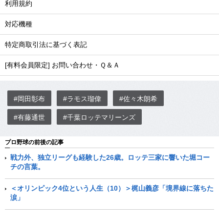
利用規約
対応機種
特定商取引法に基づく表記
[有料会員限定] お問い合わせ・Ｑ＆Ａ
#岡田彰布
#ラモス瑠偉
#佐々木朗希
#有藤通世
#千葉ロッテマリーンズ
プロ野球の前後の記事
戦力外、独立リーグも経験した26歳。ロッテ三家に響いた堀コー
チの言葉。
＜オリンピック4位という人生（10）＞梶山義彦「境界線に落ちた
涙」