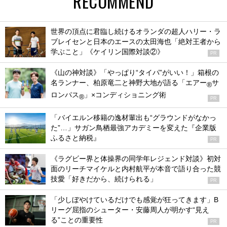
RECOMMEND
世界の頂点に君臨し続けるオランダの超人ハリー・ラ
ブレイセンと日本のエースの太田海也「絶対王者から
学ぶこと」《ケイリン国際対談②》
PR
《山の神対談》「やっぱり“タイパ”がいい！」箱根の
名ランナー、柏原竜二と神野大地が語る「エアー
サ
®
ロンパス
」×コンディショニング術
®
PR
「バイエルン移籍の逸材輩出も“グラウンドがなかっ
た”…」サガン鳥栖最強アカデミーを変えた『企業版
ふるさと納税』
PR
《ラグビー界と体操界の同学年レジェンド対談》初対
面のリーチマイケルと内村航平が本音で語り合った競
技愛「好きだから、続けられる」
PR
「少しぼやけているだけでも感覚が狂ってきます」B
リーグ屈指のシューター・安藤周人が明かす“見え
る”ことの重要性
PR