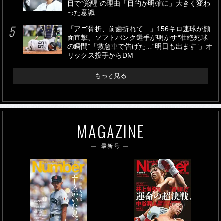
目で“覚醒”の理由「目的が明確に」大きく変わ
った意識
「アゴ骨折、前歯折れて…」156キロ速球が顔
面直撃、ソフトバンク選手が明かす“壮絶死球
の瞬間”「救急車で告げた…“明日も出ます”」オ
リックス投手からDM
もっと見る
MAGAZINE
最新号