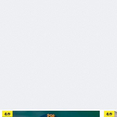
名作
名作