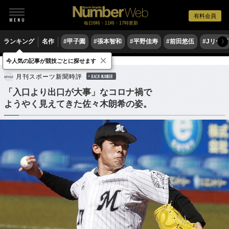
有料会員
毎日6時・11時・17時更新
ランキング
名作
#甲子園
#張本智和
#平野佳寿
#前田悠伍
#Jリーグ
〉
×
今人気の記事が競技ごとに探せます
野球
プロ野球
月刊スポーツ新聞時評
BACK NUMBER
「入口より出口が大事」なコロナ禍で
ようやく見えてきた佐々木朗希の姿。