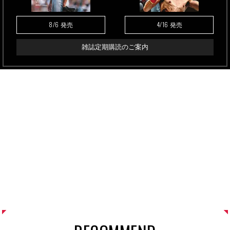
8/6
4/16
発売
発売
雑誌定期購読のご案内