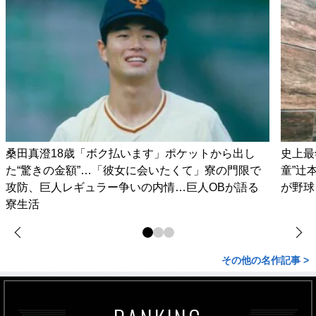
桑田真澄18歳「ボク払います」ポケットから出し
史上最
た“驚きの金額”…「彼女に会いたくて」寮の門限で
童”辻
攻防、巨人レギュラー争いの内情…巨人OBが語る
が野球
寮生活
その他の名作記事 >