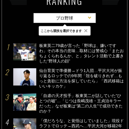
RANKING
プロ野球
×
ここから競技を選択できます
最新
24時間
週間
板東英二79歳が言った「野球は、嫌いです
わ」その本当の意味…取材には警戒心「またお
ちょくられるんか、と」タレント活動で上書き
した“野球人の顔”
仙台育英で準優勝→ドラ1入団…平沢大河が振
り返るロッテでの9年間「殻を破りきれず…も
っと貪欲に方法を探していたら」「西武移籍は
いいキッカケ」
「自虐の天才投手」板東英二が話していた“ひ
とつの嘘”…「じつは長嶋茂雄・王貞治キラー
だった」なぜ板東は“第二の人生”で成功できた
のか？
「僕だろうな、と覚悟はしていました」現役ド
ラフトでロッテ→西武へ…平沢大河が移籍2年