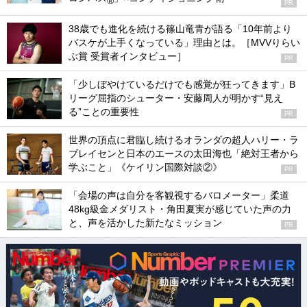
®
PR
38歳でも進化を続ける篠山竜青が語る「10年前より
バスケが上手くなっている」理由とは。［MVVりらい
ぶ賞 受賞者インタビュー］
PR
「少しぼやけているだけでも感覚が狂ってきます」B
リーグ屈指のシューター・安藤周人が明かす“見え
る”ことの重要性
PR
世界の頂点に君臨し続けるオランダの超人ハリー・ラ
ブレイセンと日本のエースの太田海也「絶対王者から
学ぶこと」《ケイリン国際対談②》
PR
「会場の声は自分を客観視するバロメーター」柔道
48kg級金メダリスト・角田夏実が感じていた声の力
と、声を活かした新たなミッション
PR