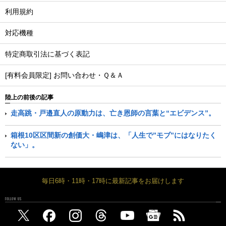
利用規約
対応機種
特定商取引法に基づく表記
[有料会員限定] お問い合わせ・Ｑ＆Ａ
陸上の前後の記事
走高跳・戸邉直人の原動力は、亡き恩師の言葉と“エビデンス”。
箱根10区区間新の創価大・嶋津は、「人生で”モブ”にはなりたく
ない」。
毎日6時・11時・17時に最新記事をお届けします
FOLLOW US