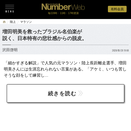
有料会員
毎日6時・11時・17時更新
陸上
マラソン
増田明美を救ったブラジル名伯楽が
説く、日本特有の悲壮感からの脱皮。
沢田啓明
2020/05/20 19:00
「細かすぎる解説」で人気の元マラソン・陸上長距離走選手、増田
明美さんには生涯忘れられない言葉がある。「アケミ、いつも苦し
そうな顔をして練習し...
続きを読む