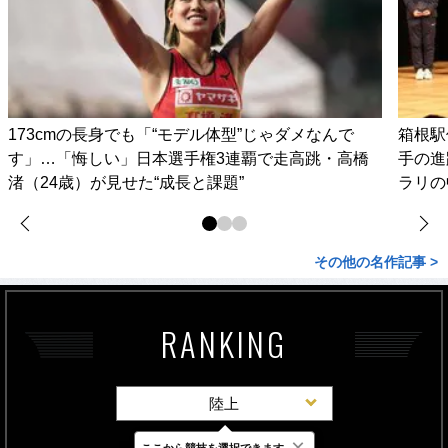
173cmの長身でも「“モデル体型”じゃダメなんで
箱根駅
す」…「悔しい」日本選手権3連覇で走高跳・高橋
手の進
渚（24歳）が見せた“成長と課題”
ラリの
その他の名作記事 >
RANKING
陸上
×
ここから競技を選択できます