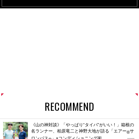
RECOMMEND
《山の神対談》「やっぱり“タイパ”がいい！」箱根の
名ランナー、柏原竜二と神野大地が語る「エアー
サ
®
ロンパス
」×コンディショニング術