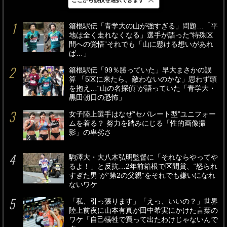
最新
24時間
週間
箱根駅伝「青学大の山が強すぎる」問題…「平
地は全く走れなくなる」選手が語った“特殊区
間への覚悟”それでも「山に懸ける想いがあれ
ば…」
箱根駅伝「99％勝っていた」早大まさかの誤
算 「5区に来たら、敵わないのかな」思わず頭
を抱え…“山の名探偵”が語っていた「青学大・
黒田朝日の恐怖」
女子陸上選手はなぜ“セパレート型”ユニフォー
ムを着る？ 努力を踏みにじる「性的画像撮
影」の卑劣さ
駒澤大・大八木弘明監督に「それならやってや
るよ！」と反抗…2年前箱根で区間賞、“怒られ
すぎた男”が“第2の父親”をそれでも嫌いになれ
ないワケ
「私、引っ張ります」「えっ、いいの？」世界
陸上前夜に山本有真が田中希実にかけた言葉の
ワケ「自己犠牲で買って出たわけじゃないんで