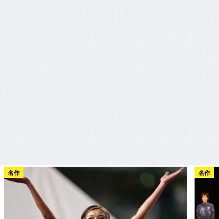
名作
名作