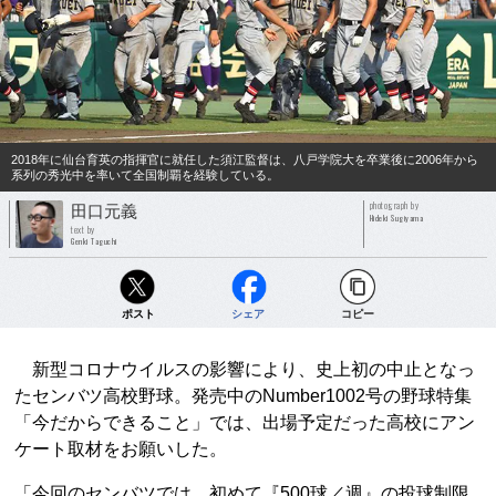
2018年に仙台育英の指揮官に就任した須江監督は、八戸学院大を卒業後に2006年から
系列の秀光中を率いて全国制覇を経験している。
photograph by
田口元義
Hideki Sugiyama
text by
Genki Taguchi
ポスト
シェア
コピー
新型コロナウイルスの影響により、史上初の中止となっ
たセンバツ高校野球。発売中のNumber1002号の野球特集
「今だからできること」では、出場予定だった高校にアン
ケート取材をお願いした。
「今回のセンバツでは、初めて『500球／週』の投球制限