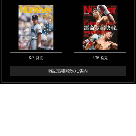
8/6
4/16
発売
発売
雑誌定期購読のご案内