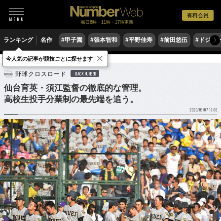
有料会員
毎日6時・11時・17時更新
ランキング
名作
#甲子園
#張本智和
#平野佳寿
#前田悠伍
#ドジャ
〉
×
今人気の記事が競技ごとに探せます
野球
高校野球
野球クロスロード
BACK NUMBER
仙台育英・須江監督の徹底的な管理。
高校生投手分業制の最先端を追う。
2020/05/07 17:00