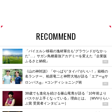
RECOMMEND
「バイエルン移籍の逸材輩出も“グラウンドがなかっ
た”…」サガン鳥栖最強アカデミーを変えた『企業版
ふるさと納税』
PR
《山の神対談》「やっぱり“タイパ”がいい！」箱根の
名ランナー、柏原竜二と神野大地が語る「エアー
サ
®
ロンパス
」×コンディショニング術
®
PR
38歳でも進化を続ける篠山竜青が語る「10年前より
バスケが上手くなっている」理由とは。［MVVりらい
ぶ賞 受賞者インタビュー］
PR