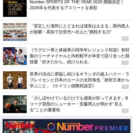
Number SPORTS OF THE YEAR 2026 開催決定！
2026年を代表するアスリートを表彰
「安定した場所にとどまれば成長は止まる」西内悠人
が故郷・高知で次世代へ伝えた“挑戦する力”
PR
《ラグビー界と体操界の同学年レジェンド対談》初対
面のリーチマイケルと内村航平が本音で語り合った競
技愛「好きだから、続けられる」
PR
世界の頂点に君臨し続けるオランダの超人ハリー・ラ
ブレイセンと日本のエースの太田海也「絶対王者から
学ぶこと」《ケイリン国際対談②》
PR
「少しぼやけているだけでも感覚が狂ってきます」B
リーグ屈指のシューター・安藤周人が明かす“見え
る”ことの重要性
PR