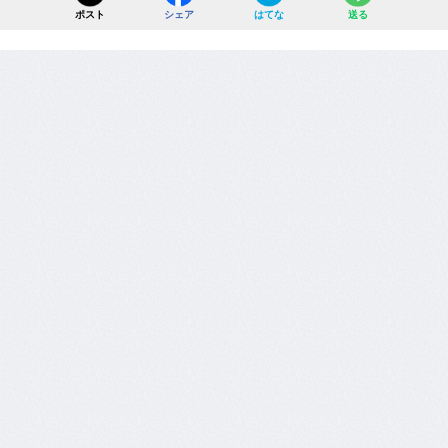
ポスト
シェア
はてな
送る