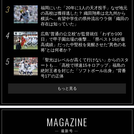
福岡にいた「20年に1人の天才投手」なぜ地元
の高校は獲得逃した？ 織田翔希は北九州から
横浜へ…有望中学生の県外流出ウラ側「織田の
存在は知っていた」
広島“普通の公立校”が監督就任「わずか100
日」で甲子園出場の衝撃…「県ベスト16が最
高成績」だった中堅校を覚醒させた“異色の名
将”とは何者か？
「聖光はレベルが高くて行けない」からのスタ
ートも…「高校で球速15キロアップ」福島の
絶対王者を封じた「ソフトボール出身」“背番
号17”の正体
もっと見る
MAGAZINE
最新号