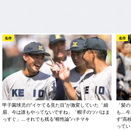
名作
名作
甲子園球児の“イケてる見た目”が激変していた「細
「髪の
眉、今は誰もやってないですね」「帽子のツバはま
も…今
っすぐ」…それでも残る“根性論”ハチマキ
す“高
ってい