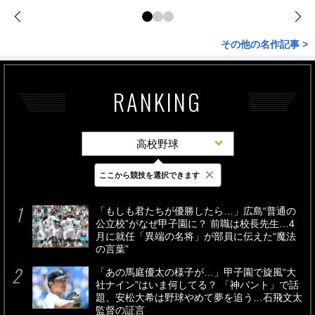
その他の名作記事 >
RANKING
高校野球
×
ここから競技を選択できます
最新
24時間
週間
「もしも君たちが優勝したら…」広島“普通の
公立校”がなぜ甲子園に？ 前職は校長先生…4
月に就任「異端の名将」が部員に伝えた“魔法
の言葉”
「あの馬庭優太の様子が…」甲子園で旋風“大
社ナイン”はいま何してる？ 「神バント」で話
題、安松大希は野球やめて夢を追う…石飛文太
監督の証言