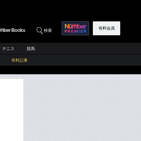
有料会員
検索
テニス
競馬
有料記事