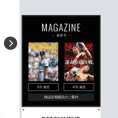
MAGAZINE
最新号
8/6
4/16
発売
発売
雑誌定期購読のご案内