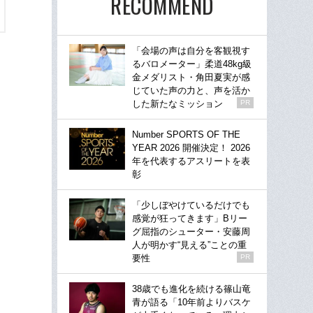
RECOMMEND
「会場の声は自分を客観視す
るバロメーター」柔道48kg級
金メダリスト・角田夏実が感
じていた声の力と、声を活か
した新たなミッション
PR
Number SPORTS OF THE
YEAR 2026 開催決定！ 2026
年を代表するアスリートを表
彰
「少しぼやけているだけでも
感覚が狂ってきます」Bリー
グ屈指のシューター・安藤周
人が明かす“見える”ことの重
要性
PR
38歳でも進化を続ける篠山竜
青が語る「10年前よりバスケ