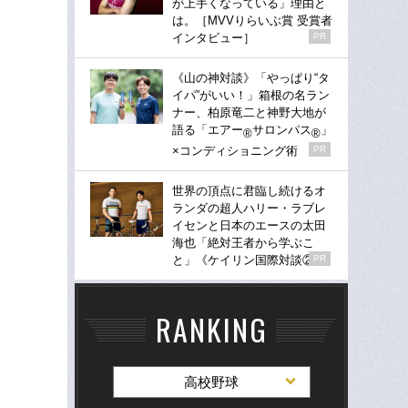
が上手くなっている」理由と
は。［MVVりらいぶ賞 受賞者
インタビュー］
PR
《山の神対談》「やっぱり“タ
イパ”がいい！」箱根の名ラン
ナー、柏原竜二と神野大地が
語る「エアー
サロンパス
」
®
®
×コンディショニング術
PR
世界の頂点に君臨し続けるオ
ランダの超人ハリー・ラブレ
イセンと日本のエースの太田
海也「絶対王者から学ぶこ
と」《ケイリン国際対談②》
PR
RANKING
高校野球