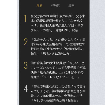
最新
24時間
週間
祖父はあのPL学園“伝説の名将”、父も東
祖父
北の強豪監督経験者でも…「なぜ他校
北
へ？」佐野日大主将が選んだ“脱・サラ
へ？
ブレッドの道”と「家族LINE」秘話
ブレ
「気合を入れる、とか嫌いなんです」野
「
球部から東大合格者2名…“公立進学校で
球部
野球も強い”東筑のナゾ「監督は数学の
野球
先生」「怒るときは3分以内」
先
仙台育英“初の女子部員”は「苦しいこと
あの
もいっぱいあって」…でも甲子園で初戦
に!
快勝「最高の夜更かし」に見る“令和の
た
組織力”「ストレスなくプレーを…」
子3
「好んで坊主なのに…なぜダメって言う
「
んでしょうか」神村学園の熱血監督が本
なぜ
音…スマホ使用ルール、全寮制の生活
進
「それでも高校野球に捧げる理由」
な