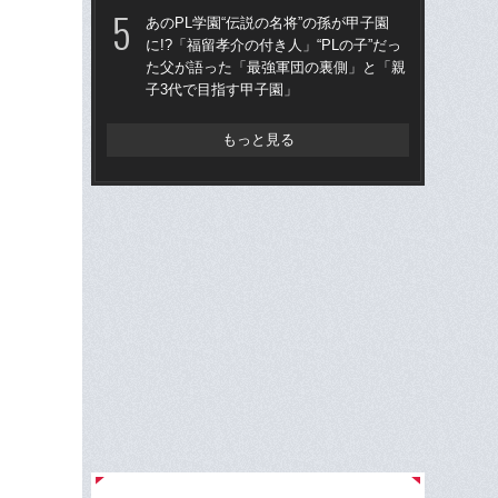
あのPL学園“伝説の名将”の孫が甲子園
仙台
に!?「福留孝介の付き人」“PLの子”だっ
も
た父が語った「最強軍団の裏側」と「親
快勝
子3代で目指す甲子園」
組織
もっと見る