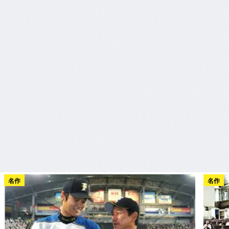
名作
名作