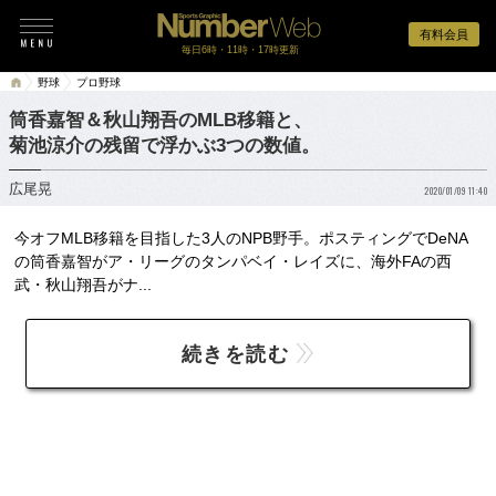
有料会員
毎日6時・11時・17時更新
野球
プロ野球
筒香嘉智＆秋山翔吾のMLB移籍と、
菊池涼介の残留で浮かぶ3つの数値。
広尾晃
2020/01/09 11:40
今オフMLB移籍を目指した3人のNPB野手。ポスティングでDeNA
の筒香嘉智がア・リーグのタンパベイ・レイズに、海外FAの西
武・秋山翔吾がナ...
続きを読む