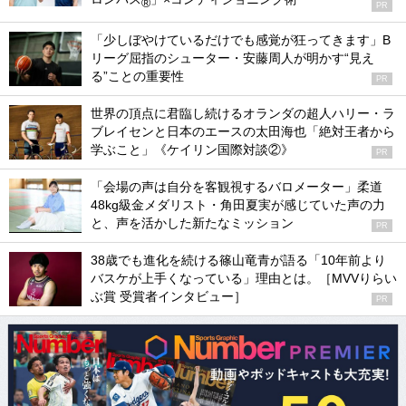
®
PR
「少しぼやけているだけでも感覚が狂ってきます」B
リーグ屈指のシューター・安藤周人が明かす“見え
る”ことの重要性
PR
世界の頂点に君臨し続けるオランダの超人ハリー・ラ
ブレイセンと日本のエースの太田海也「絶対王者から
学ぶこと」《ケイリン国際対談②》
PR
「会場の声は自分を客観視するバロメーター」柔道
48kg級金メダリスト・角田夏実が感じていた声の力
と、声を活かした新たなミッション
PR
38歳でも進化を続ける篠山竜青が語る「10年前より
バスケが上手くなっている」理由とは。［MVVりらい
ぶ賞 受賞者インタビュー］
PR