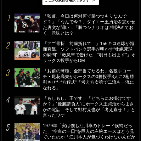
最新
24時間
週間
「監督、今日は何対何で勝つつもりなんで
す？」「なんで今？」ダイエー王貞治を驚かせ
た唐突な問い…「勝つシナリオは7割決めてお
く」意味とは？
「アゴ骨折、前歯折れて…」156キロ速球が顔
面直撃、ソフトバンク選手が明かす“壮絶死球
の瞬間”「救急車で告げた…“明日も出ます”」オ
リックス投手からDM
「お前の球種、全部当てたるわ」名投手コー
チ・尾花高夫がホークスの0勝投手3人に2桁勝
利させた“方程式”「考え方次第で二流も一流に
なれる」
「もしもし、王です」「どちらにお掛けです
か？」“優勝請負人”にホークス王貞治からまさ
かの電話…そして野村克也が「考え直せ！」と
言ったワケ
1979年「実は僕も江川卓のトレード候補だっ
た」“空白の一日”を巨人の左腕エースはどう見
ていたのか「江川本人が気づくわけないんだか