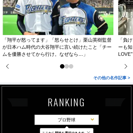
「翔平が怒ってます」「怒らせとけ」栗山英樹監督
「負け
が日本ハム時代の大谷翔平に言い続けたこと「チー
ーも知
ムを優勝させてから行け。なぜなら…」
LOV
その他の名作記事 >
RANKING
プロ野球
×
ここから競技を選択できます