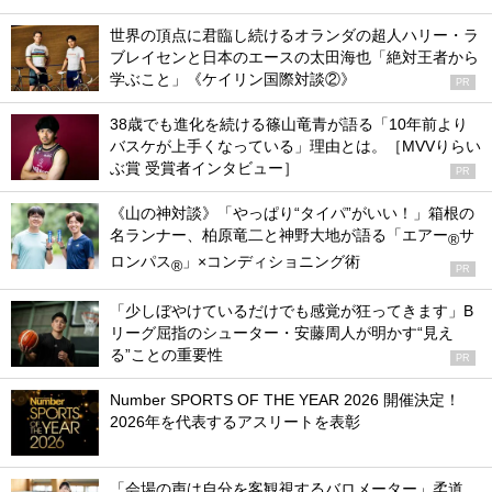
世界の頂点に君臨し続けるオランダの超人ハリー・ラ
ブレイセンと日本のエースの太田海也「絶対王者から
学ぶこと」《ケイリン国際対談②》
PR
38歳でも進化を続ける篠山竜青が語る「10年前より
バスケが上手くなっている」理由とは。［MVVりらい
ぶ賞 受賞者インタビュー］
PR
《山の神対談》「やっぱり“タイパ”がいい！」箱根の
名ランナー、柏原竜二と神野大地が語る「エアー
サ
®
ロンパス
」×コンディショニング術
®
PR
「少しぼやけているだけでも感覚が狂ってきます」B
リーグ屈指のシューター・安藤周人が明かす“見え
る”ことの重要性
PR
Number SPORTS OF THE YEAR 2026 開催決定！
2026年を代表するアスリートを表彰
「会場の声は自分を客観視するバロメーター」柔道