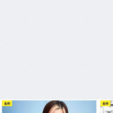
名作
名作