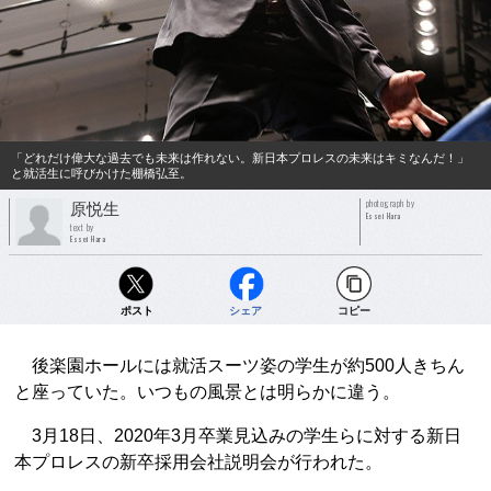
「どれだけ偉大な過去でも未来は作れない。新日本プロレスの未来はキミなんだ！」
と就活生に呼びかけた棚橋弘至。
photograph by
原悦生
Essei Hara
text by
Essei Hara
ポスト
シェア
コピー
後楽園ホールには就活スーツ姿の学生が約500人きちん
と座っていた。いつもの風景とは明らかに違う。
3月18日、2020年3月卒業見込みの学生らに対する新日
本プロレスの新卒採用会社説明会が行われた。