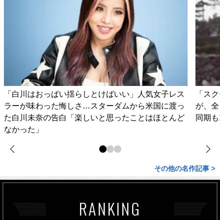
「白川はおっぱい揺らしとけばいい」人気女子レス
「スク
ラーが味わった悔しさ…スターダムから米国に渡っ
が、全
た白川未奈の告白「楽しいと思ったことはほとんど
同期も
なかった」
その他の名作記事 >
RANKING