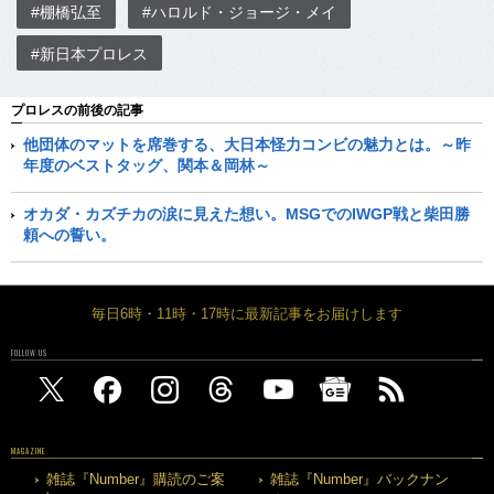
#棚橋弘至
#ハロルド・ジョージ・メイ
#新日本プロレス
プロレスの前後の記事
他団体のマットを席巻する、大日本怪力コンビの魅力とは。～昨
年度のベストタッグ、関本＆岡林～
オカダ・カズチカの涙に見えた想い。MSGでのIWGP戦と柴田勝
頼への誓い。
毎日6時・11時・17時に最新記事をお届けします
FOLLOW US
MAGAZINE
雑誌『Number』購読のご案
雑誌『Number』バックナン