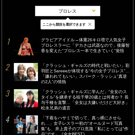
プロレス
×
ここから競技を選択できます
最新
24時間
週間
グラビアアイドル→体重26キロ増で人気女子
プロレスラーに「デカさは武器なので」後藤智
香を変えた“プロレス一本で生きていく”覚悟
「クラッシュ・ギャルズの時代と戦いたい」彩
羽匠とSareeeが体現する“今の女子プロレス”…
「嫌われてもいい」スパーク・ラッシュ“真逆
の2人”の情熱
「クラッシュ・ギャルズに学んだ」“全女のス
タイル”を継承する暁千華20歳とは何者か？ 長
与千種を直撃…「全女は大嫌いだけど大好き」
松永兄弟の遺言
「下着をハサミで切って、真っ裸にさせら
れ…」女子レスラー初の“オールヌード写真
集”も、井上貴子のプロ意識「私にとっては“作
品”です」《全女BEST》