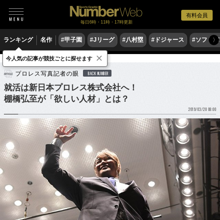
有料会員
毎日6時・11時・17時更新
ランキング
名作
#甲子園
#Jリーグ
#八村塁
#ドジャース
#ソフトバ
〉
×
今人気の記事が競技ごとに探せます
格闘技
プロレス
プロレス写真記者の眼
BACK NUMBER
就活は新日本プロレス株式会社へ！
棚橋弘至が「欲しい人材」とは？
2019/03/20 08:00