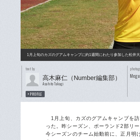
1月上旬のカズのグアムキャンプに約1週間にわたり参加した松井大
text by
photog
Megu
高木麻仁（Number編集部）
Asahito Takagi
PROFILE
1月上旬、カズのグアムキャンプを訪
った。昨シーズン、ポーランド2部リー
今シーズンのチーム始動前に、正月明