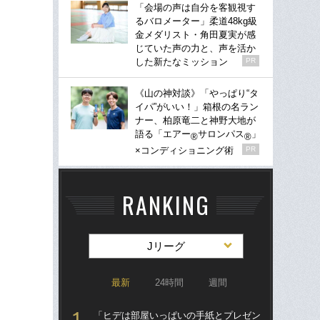
「会場の声は自分を客観視す
るバロメーター」柔道48kg級
金メダリスト・角田夏実が感
じていた声の力と、声を活か
した新たなミッション
PR
《山の神対談》「やっぱり“タ
イパ”がいい！」箱根の名ラン
ナー、柏原竜二と神野大地が
語る「エアー
サロンパス
」
®
®
×コンディショニング術
PR
RANKING
Jリーグ
最新
24時間
週間
「ヒデは部屋いっぱいの手紙とプレゼン
「