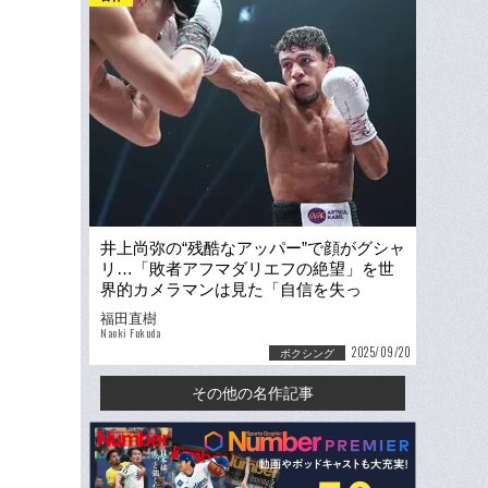
井上尚弥の“残酷なアッパー”で顔がグシャ
リ…「敗者アフマダリエフの絶望」を世
界的カメラマンは見た「自信を失っ
て…“もうダメだ”と悟っていた」
福田直樹
Naoki Fukuda
2025/09/20
ボクシング
その他の名作記事