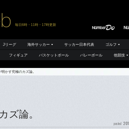
毎日6時・11時・17時更新
Jリーグ
海外サッカー
サッカー日本代表
ゴルフ
フィギュア
バスケットボール
バレーボール
他競技
が明かす究極のカズ論。
カズ論。
201
posted