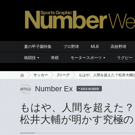
夏の甲子園特集
プロ野球
MLB
高校野球
格闘技
将棋
モータースポーツ
ラグビー
サッカー
Jリーグ
もはや、人間を超えた？松井大輔
Number Ex
BACK NUMBER
もはや、人間を超えた？
松井大輔が明かす究極の