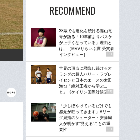
RECOMMEND
38歳でも進化を続ける篠山竜
青が語る「10年前よりバスケ
が上手くなっている」理由と
は。［MVVりらいぶ賞 受賞者
インタビュー］
PR
世界の頂点に君臨し続けるオ
ランダの超人ハリー・ラブレ
イセンと日本のエースの太田
海也「絶対王者から学ぶこ
と」《ケイリン国際対談②》
PR
「少しぼやけているだけでも
感覚が狂ってきます」Bリー
グ屈指のシューター・安藤周
人が明かす“見える”ことの重
要性
PR