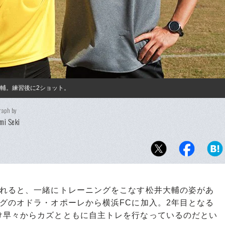
輔。練習後に2ショット。
raph by
mi Seki
れると、一緒にトレーニングをこなす松井大輔の姿があ
グのオドラ・オポーレから横浜FCに加入。2年目となる
け早々からカズとともに自主トレを行なっているのだとい