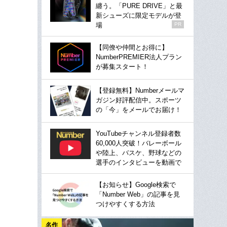
纏う。「PURE DRIVE」と最
新シューズに限定モデルが登
場
PR
【同僚や仲間とお得に】
NumberPREMIER法人プラン
が募集スタート！
【登録無料】Numberメールマ
ガジン好評配信中。スポーツ
の「今」をメールでお届け！
YouTubeチャンネル登録者数
60,000人突破！バレーボール
や陸上、バスケ、野球などの
選手のインタビューを動画で
【お知らせ】Google検索で
「Number Web」の記事を見
つけやすくする方法
名作