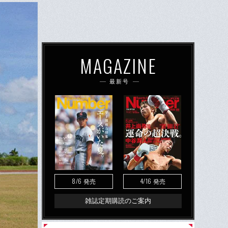
MAGAZINE
最新号
8/6
4/16
発売
発売
雑誌定期購読のご案内