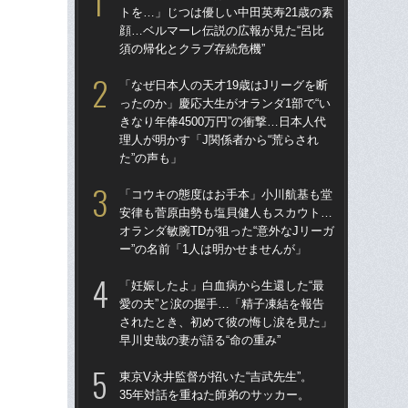
トを…」じつは優しい中田英寿21歳の素
トを
顔…ベルマーレ伝説の広報が見た“呂比
顔…
須の帰化とクラブ存続危機”
須の
「なぜ日本人の天才19歳はJリーグを断
「妊
ったのか」慶応大生がオランダ1部で“い
愛の
きなり年俸4500万円”の衝撃…日本人代
さ
理人が明かす「J関係者から“荒らされ
早川
た”の声も」
妻と
「コウキの態度はお手本」小川航基も堂
日》
安律も菅原由勢も塩貝健人もスカウト…
思い
オランダ敏腕TDが狙った“意外なJリーガ
ー”の名前「1人は明かせませんが」
小
プ
「妊娠したよ」白血病から生還した“最
愛の夫”と涙の握手…「精子凍結を報告
松田
されたとき、初めて彼の悔し涙を見た」
決…
早川史哉の妻が語る“命の重み”
「
東京V永井監督が招いた“吉武先生”。
35年対話を重ねた師弟のサッカー。