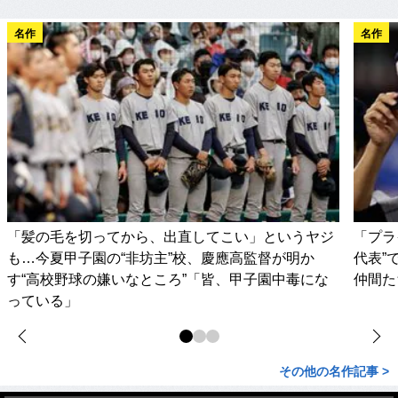
名作
名作
「髪の毛を切ってから、出直してこい」というヤジ
「プラ
も…今夏甲子園の“非坊主”校、慶應高監督が明か
代表”
す“高校野球の嫌いなところ”「皆、甲子園中毒にな
仲間た
っている」
その他の名作記事 >