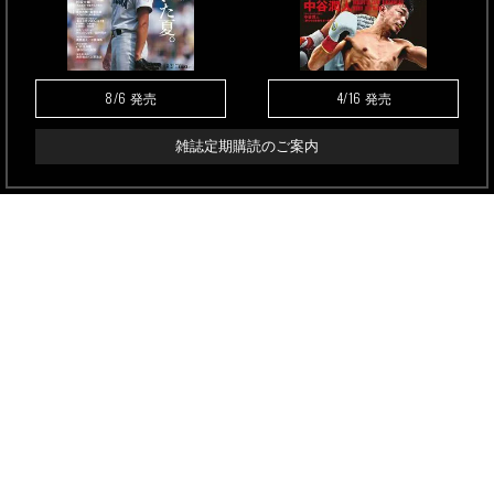
8/6
4/16
発売
発売
雑誌定期購読のご案内