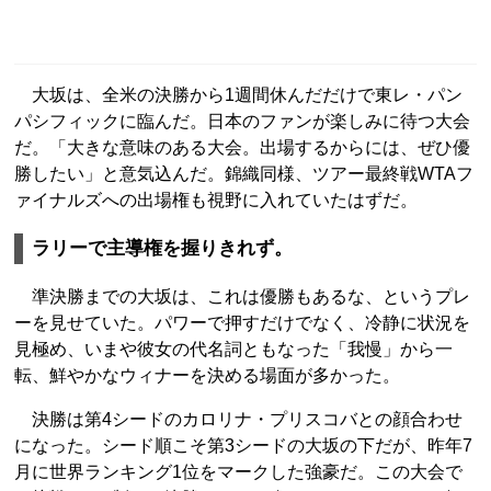
大坂は、全米の決勝から1週間休んだだけで東レ・パン
パシフィックに臨んだ。日本のファンが楽しみに待つ大会
だ。「大きな意味のある大会。出場するからには、ぜひ優
勝したい」と意気込んだ。錦織同様、ツアー最終戦WTAフ
ァイナルズへの出場権も視野に入れていたはずだ。
ラリーで主導権を握りきれず。
準決勝までの大坂は、これは優勝もあるな、というプレ
ーを見せていた。パワーで押すだけでなく、冷静に状況を
見極め、いまや彼女の代名詞ともなった「我慢」から一
転、鮮やかなウィナーを決める場面が多かった。
決勝は第4シードのカロリナ・プリスコバとの顔合わせ
になった。シード順こそ第3シードの大坂の下だが、昨年7
月に世界ランキング1位をマークした強豪だ。この大会で