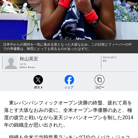
日本中からの期待を一気に集める形となった大坂なおみ。この日程とフィーバーの中
での準優勝は、陣営にとっても得るものがあったはずだ。
photograph by
秋山英宏
AFLO
text by
Hidehiro Akiyama
ポスト
シェア
コピー
東レパンパシフィックオープン決勝の終盤、疲れて肩を
落とす大坂なおみの姿に、全米オープン準優勝のあと、極
度の疲労と戦いながら楽天ジャパンオープンを制した2014
年の錦織圭が思い出された。
錦織も全米で当時世界ランキング1位のノバク・ジョコ