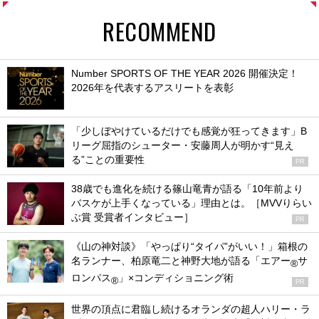
RECOMMEND
Number SPORTS OF THE YEAR 2026 開催決定！
2026年を代表するアスリートを表彰
「少しぼやけているだけでも感覚が狂ってきます」B
リーグ屈指のシューター・安藤周人が明かす“見え
る”ことの重要性
PR
38歳でも進化を続ける篠山竜青が語る「10年前より
バスケが上手くなっている」理由とは。［MVVりらい
ぶ賞 受賞者インタビュー］
PR
《山の神対談》「やっぱり“タイパ”がいい！」箱根の
名ランナー、柏原竜二と神野大地が語る「エアー
サ
®
ロンパス
」×コンディショニング術
®
PR
世界の頂点に君臨し続けるオランダの超人ハリー・ラ