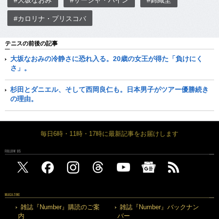
#大坂なおみ
#サーシャ・バイン
#錦織圭
#カロリナ・プリスコバ
テニスの前後の記事
大坂なおみの冷静さに恐れ入る。20歳の女王が得た「負けにく
さ」。
杉田とダニエル、そして西岡良仁も。日本男子がツアー優勝続き
の理由。
毎日6時・11時・17時に最新記事をお届けします
FOLLOW US
MAGAZINE
雑誌『Number』購読のご案
雑誌『Number』バックナン
内
バー