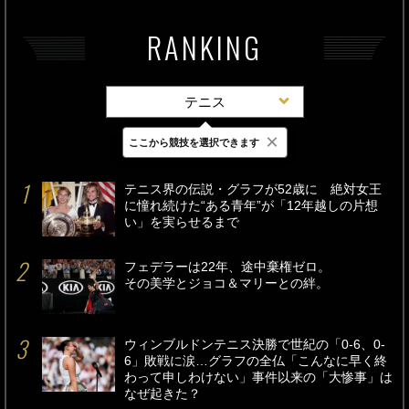
RANKING
テニス
×
ここから競技を選択できます
最新
24時間
週間
テニス界の伝説・グラフが52歳に 絶対女王
に憧れ続けた“ある青年”が「12年越しの片想
い」を実らせるまで
フェデラーは22年、途中棄権ゼロ。
その美学とジョコ＆マリーとの絆。
ウィンブルドンテニス決勝で世紀の「0-6、0-
6」敗戦に涙…グラフの全仏「こんなに早く終
わって申しわけない」事件以来の「大惨事」は
なぜ起きた？