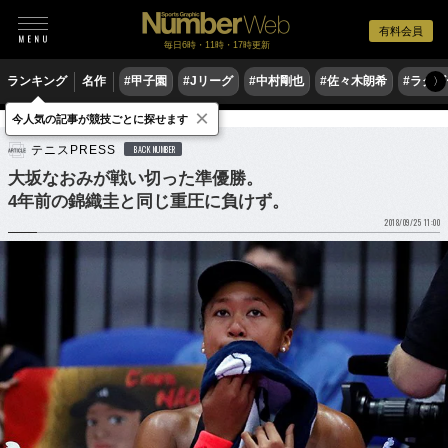
有料会員
毎日6時・11時・17時更新
ランキング
名作
#甲子園
#Jリーグ
#中村剛也
#佐々木朗希
#ラグ
〉
×
今人気の記事が競技ごとに探せます
テニス
女子テニス
テニスPRESS
BACK NUMBER
大坂なおみが戦い切った準優勝。
4年前の錦織圭と同じ重圧に負けず。
2018/09/25 11:00