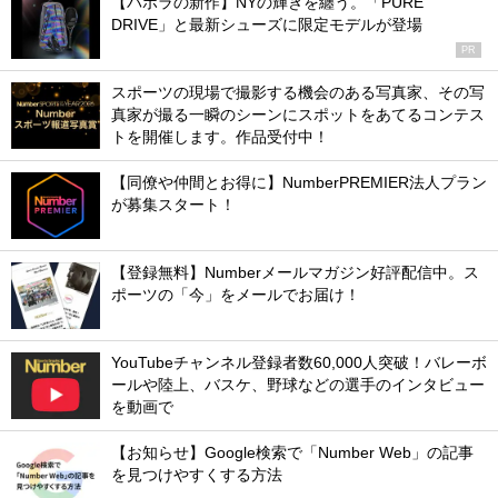
【バボラの新作】NYの輝きを纏う。「PURE
DRIVE」と最新シューズに限定モデルが登場
PR
スポーツの現場で撮影する機会のある写真家、その写
真家が撮る一瞬のシーンにスポットをあてるコンテス
トを開催します。作品受付中！
【同僚や仲間とお得に】NumberPREMIER法人プラン
が募集スタート！
【登録無料】Numberメールマガジン好評配信中。ス
ポーツの「今」をメールでお届け！
YouTubeチャンネル登録者数60,000人突破！バレーボ
ールや陸上、バスケ、野球などの選手のインタビュー
を動画で
【お知らせ】Google検索で「Number Web」の記事
を見つけやすくする方法