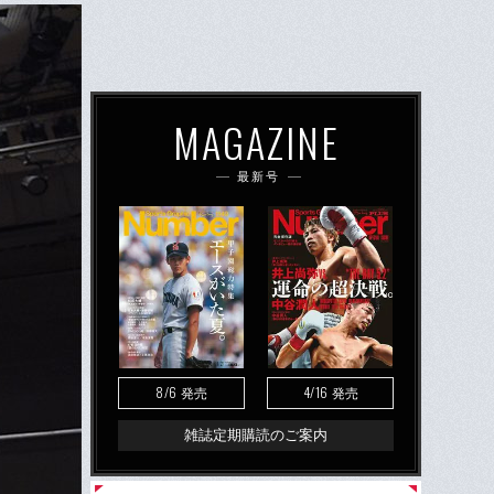
MAGAZINE
最新号
8/6
4/16
発売
発売
雑誌定期購読のご案内