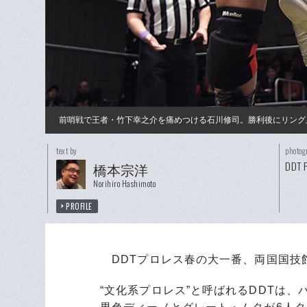
前哨戦で王者・竹下幸之介を痛めつける石川修司。勝利後にリング
text by
photog
DDT P
橋本宗洋
Norihiro Hashimoto
PROFILE
DDTプロレス春の大一番、両国国技館
“文化系プロレス”と呼ばれるDDTは