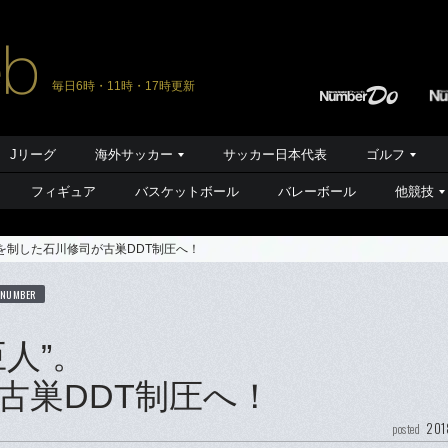
毎日6時・11時・17時更新
Jリーグ
海外サッカー
サッカー日本代表
ゴルフ
フィギュア
バスケットボール
バレーボール
他競技
を制した石川修司が古巣DDT制圧へ！
 NUMBER
人”。
古巣DDT制圧へ！
201
posted