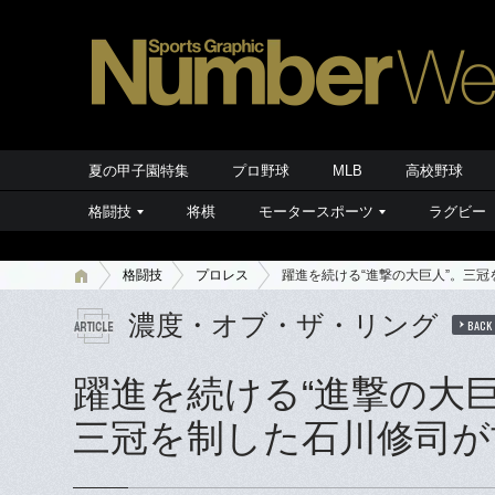
夏の甲子園特集
プロ野球
MLB
高校野球
格闘技
将棋
モータースポーツ
ラグビー
格闘技
プロレス
躍進を続ける“進撃の大巨人”。三冠
濃度・オブ・ザ・リング
BACK
躍進を続ける“進撃の大巨
三冠を制した石川修司が