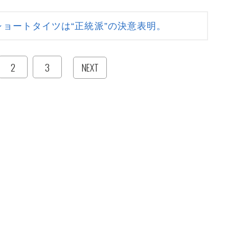
ョートタイツは“正統派”の決意表明。
2
3
NEXT