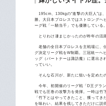
輝かしいタイトル歴。
195cm、130kgの“進撃の大巨人”は、
勝。大日本プロレスではストロングヘ
ーグ戦「一騎当千」でも優勝している
とりわけ凄まじかったのが昨年の活
老舗の全日本プロレスを主戦場に、伝
グ決定リーグ戦をW制覇。三冠統一ヘ
ッグ（パートナーは諏訪魔）に選出され
っていい。
そんな石川が、新たに狙いを定めたの
今年、初開催のリーグ戦「D王グラン
戦でも圧巻の攻撃力を発揮。一時は竹
「竹下とはやってきたこと、獲ってきた
を味わい、結果を残してきただけに説