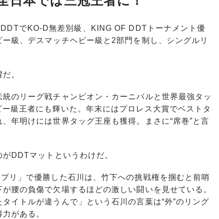
全日本では三冠王者に！
DDTでKO-D無差別級、KING OF DDTトーナメント優
ビー級、デスマッチヘビー級と2部門を制し、シングルリ
。
躍だ。
統のリーグ戦チャンピオン・カーニバルと世界最強タッ
ビー級王者にも輝いた。年末にはプロレス大賞でベストタ
、年明けには世界タッグ王座も獲得。まさに“席巻”と言
がDDTマットというわけだ。
プリ」で優勝した石川は、竹下への挑戦権を掴むと前哨
下が腰の負傷で欠場するほどの激しい闘いを見せている。
タイトルが違うんで」という石川の言葉は“外”のリング
得力がある。