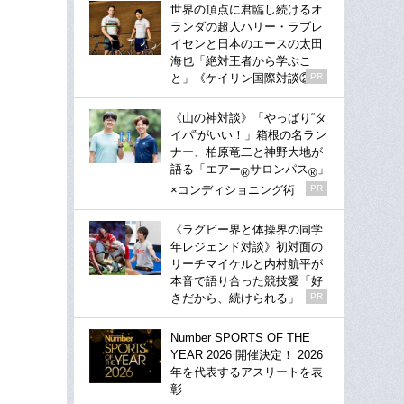
世界の頂点に君臨し続けるオ
ランダの超人ハリー・ラブレ
イセンと日本のエースの太田
海也「絶対王者から学ぶこ
と」《ケイリン国際対談②》
PR
《山の神対談》「やっぱり“タ
イパ”がいい！」箱根の名ラン
ナー、柏原竜二と神野大地が
語る「エアー
サロンパス
」
®
®
×コンディショニング術
PR
《ラグビー界と体操界の同学
年レジェンド対談》初対面の
リーチマイケルと内村航平が
本音で語り合った競技愛「好
きだから、続けられる」
PR
Number SPORTS OF THE
YEAR 2026 開催決定！ 2026
年を代表するアスリートを表
彰