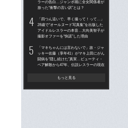
ラーの告白…ジャンボ堀に全女関係者が
ア
放った“衝撃の言い訳”とは？
撮影
「四つん這いで、早く撮って！って…」
「上
28歳で“オールヌード写真集”を出版した
写真
アイドルレスラーの本音…大向美智子が
ラ
撮影オファーを“快諾”した理由
放っ
「マキちゃんには言わないで」故・ジャ
「ク
ッキー佐藤（享年41）がマキ上田にがん
女の
闘病を“隠し続けた”真実…ビューティ・
は何
ペア解散から47年、伝説レスラーの現在
大
もっと見る