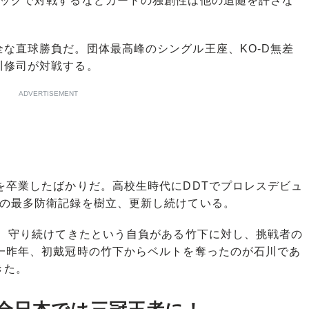
タッグで対戦するなどカードの独創性は他の追随を許さな
な直球勝負だ。団体最高峰のシングル王座、KO-D無差
川修司が対戦する。
ADVERTISEMENT
を卒業したばかりだ。高校生時代にDDTでプロレスデビュ
ルの最多防衛記録を樹立、更新し続けている。
げ、守り続けてきたという自負がある竹下に対し、挑戦者の
。一昨年、初戴冠時の竹下からベルトを奪ったのが石川であ
きた。