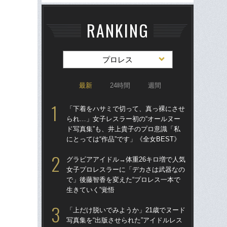
RANKING
プロレス
最新
24時間
週間
「下着をハサミで切って、真っ裸にさせ
グラ
られ…」女子レスラー初の“オールヌー
女
ド写真集”も、井上貴子のプロ意識「私
で」
にとっては“作品”です」《全女BEST》
生き
グラビアアイドル→体重26キロ増で人気
「
女子プロレスラーに「デカさは武器なの
られ
で」後藤智香を変えた“プロレス一本で
ド写
生きていく”覚悟
にと
「上だけ脱いでみようか」21歳でヌード
「
写真集を“出版させられた”アイドルレス
28