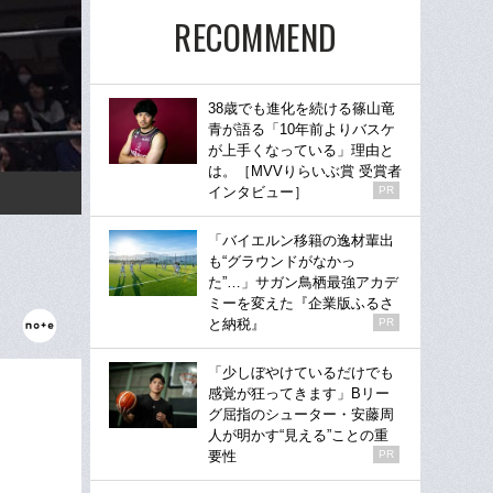
RECOMMEND
38歳でも進化を続ける篠山竜
青が語る「10年前よりバスケ
が上手くなっている」理由と
は。［MVVりらいぶ賞 受賞者
インタビュー］
PR
「バイエルン移籍の逸材輩出
も“グラウンドがなかっ
た”…」サガン鳥栖最強アカデ
ミーを変えた『企業版ふるさ
と納税』
PR
「少しぼやけているだけでも
感覚が狂ってきます」Bリー
グ屈指のシューター・安藤周
人が明かす“見える”ことの重
要性
PR