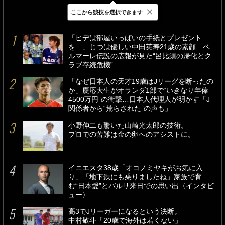
×
ここから競技を選択できます
最新
24時間
週間
「ヒデは部屋いっぱいの手紙とプレゼント
を…」じつは優しい中田英寿21歳の素顔…ベ
ルマーレ伝説の広報が見た“呂比須の帰化とク
ラブ存続危機”
「なぜ日本人の天才19歳はJリーグを断ったの
か」慶応大生がオランダ1部で“いきなり年俸
4500万円”の衝撃…日本人代理人が明かす「J
関係者から“荒らされた”の声も」
小野伸二も驚いた山崎光太郎の技術。
プロでの苦難は金の卵へのアシストに。
イニエスタ38歳「オコノミヤキがお気に入
り」「地下鉄にも乗りましたね」家族で育
む“日本愛”とバルサ来日での思い出〈インタビ
ュー〉
高3でJリーガーになるという決断。
中村敬斗「20歳で海外は若くない」