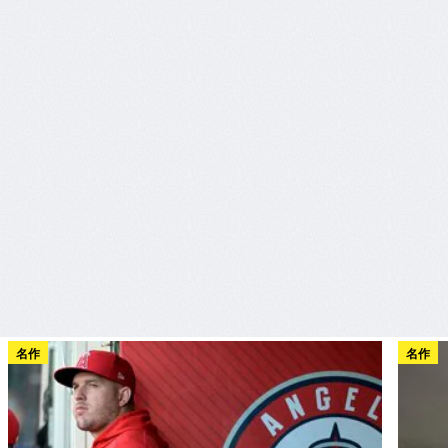
名作
名作