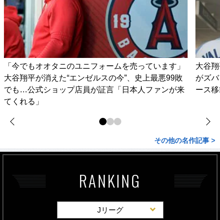
「今でもオオタニのユニフォームを売っています」
大谷翔
大谷翔平が消えた“エンゼルスの今”、史上最悪99敗
がズバ
でも…公式ショップ店員が証言「日本人ファンが来
ース移
てくれる」
その他の名作記事 >
RANKING
Jリーグ