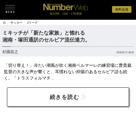
有料会員
毎日6時・11時・17時更新
サッカー
Jリーグ
ミキッチが「新たな家族」と惚れる
湘南・塚田通訳のセルビア流伝達力。
杉園昌之
2018/02/27 08:00
「切り替え！」冷たい潮風が吹く湘南ベルマーレの練習場に曹貴裁
監督の大きな声が響くと、耳慣れない抑揚のあるセルビア語も続
く。「トラスフォルマチ...
続きを読む