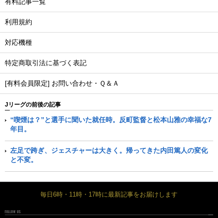
有料記事一覧
利用規約
対応機種
特定商取引法に基づく表記
[有料会員限定] お問い合わせ・Ｑ＆Ａ
Jリーグの前後の記事
“喫煙は？”と選手に聞いた就任時。反町監督と松本山雅の幸福な7
年目。
左足で跨ぎ、ジェスチャーは大きく。帰ってきた内田篤人の変化
と不変。
毎日6時・11時・17時に最新記事をお届けします
FOLLOW US