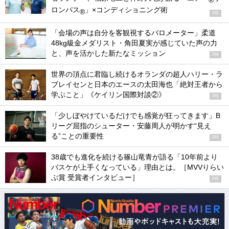
ロンパス
」×コンディショニング術
®
PR
「会場の声は自分を客観視するバロメーター」柔道
48kg級金メダリスト・角田夏実が感じていた声の力
と、声を活かした新たなミッション
PR
世界の頂点に君臨し続けるオランダの超人ハリー・ラ
ブレイセンと日本のエースの太田海也「絶対王者から
学ぶこと」《ケイリン国際対談②》
PR
「少しぼやけているだけでも感覚が狂ってきます」B
リーグ屈指のシューター・安藤周人が明かす“見え
る”ことの重要性
PR
38歳でも進化を続ける篠山竜青が語る「10年前より
バスケが上手くなっている」理由とは。［MVVりらい
ぶ賞 受賞者インタビュー］
PR