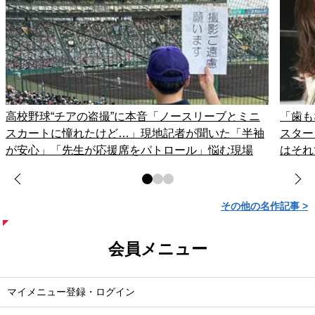
高校野球“チアの盗撮”に本音「ノースリーブとミニ
「歯も
スカートに憧れたけど…」現地記者が聞いた「半袖
スター
が安心」「先生が応援席をパトロール」悩む現場
はそれ
その他の名作記事 >
会員メニュー
マイメニュー登録・ログイン