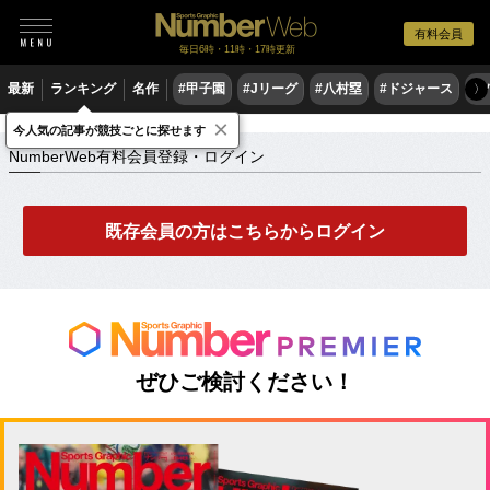
有料会員
毎日6時・11時・17時更新
最新
ランキング
名作
#甲子園
#Jリーグ
#八村塁
#ドジャース
#
〉
×
NumberWeb有料会員登録・ログイン
今人気の記事が競技ごとに探せます
NumberWeb有料会員登録・ログイン
既存会員の方はこちらからログイン
ぜひご検討ください！